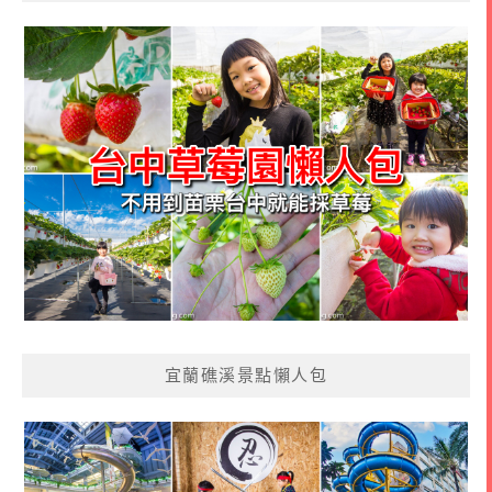
宜蘭礁溪景點懶人包