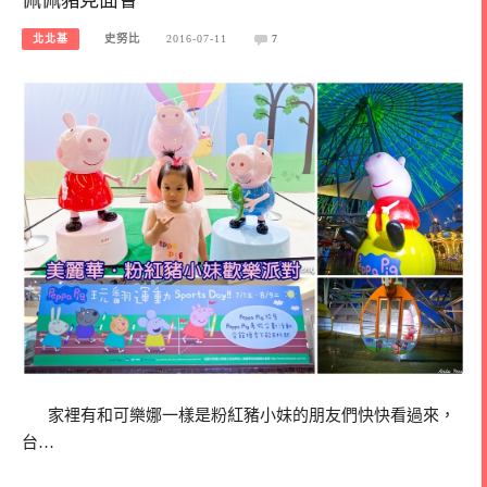
北北基
史努比
2016-07-11
7
家裡有和可樂娜一樣是粉紅豬小妹的朋友們快快看過來，
台…