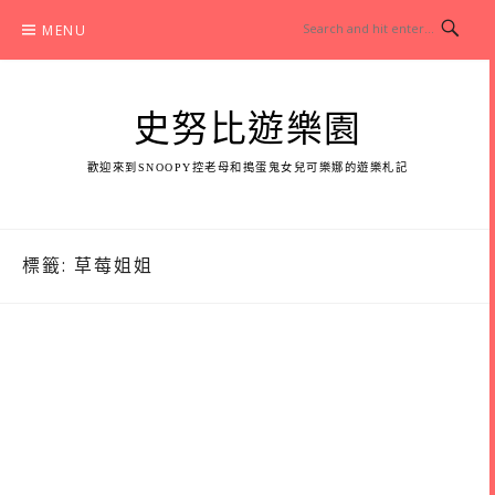
Skip
MENU
to
content
史努比遊樂園
歡迎來到SNOOPY控老母和搗蛋鬼女兒可樂娜的遊樂札記
標籤:
草莓姐姐