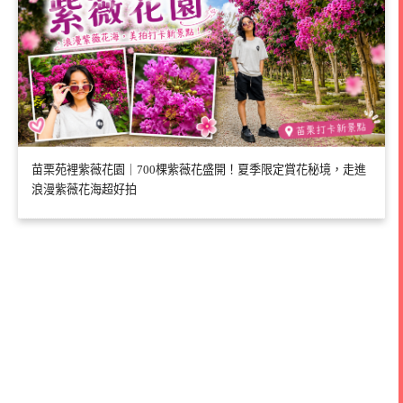
苗栗苑裡紫薇花園｜700棵紫薇花盛開！夏季限定賞花秘境，走進
浪漫紫薇花海超好拍