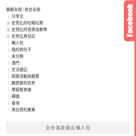
展開全部
|
收合全部
分享文
史努比的吃喝玩樂
史努比的音樂及教學
史努比育兒記
懶人包
我的狗兒子
未分類
澳門
生活週記
短期活動與展覽
觀景窗的世界
零廚藝食譜
韓國
香港
黑白買的東東
全台溫泉飯店懶人包