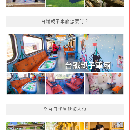
台鐵親子車廂怎麼訂？
全台日式景點懶人包