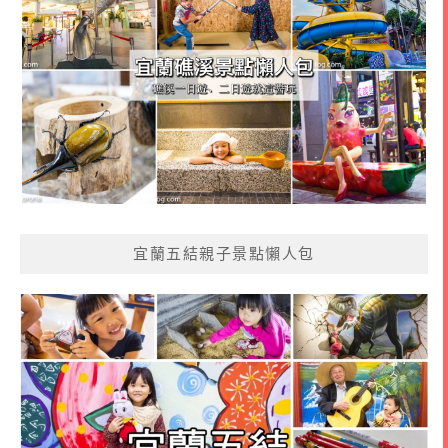
宜蘭五結親子景點懶人包