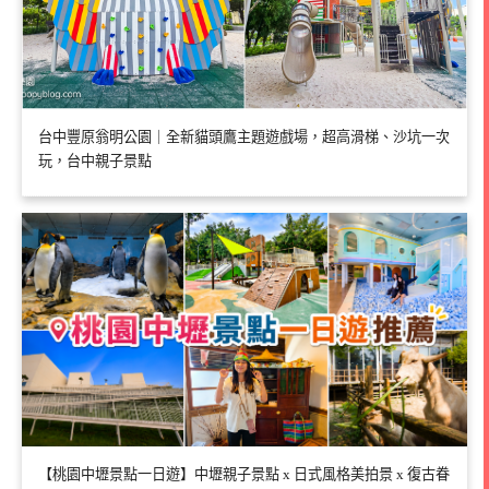
台中豐原翁明公園｜全新貓頭鷹主題遊戲場，超高滑梯、沙坑一次
玩，台中親子景點
【桃園中壢景點一日遊】中壢親子景點 x 日式風格美拍景 x 復古眷