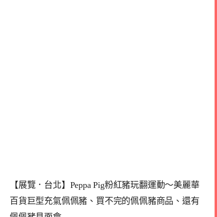
【展覽．台北】Peppa Pig粉紅豬玩翻運動～美麗華
百貨巨型充氣佩佩豬、買不完的佩佩豬商品、還有
佩佩豬見面會