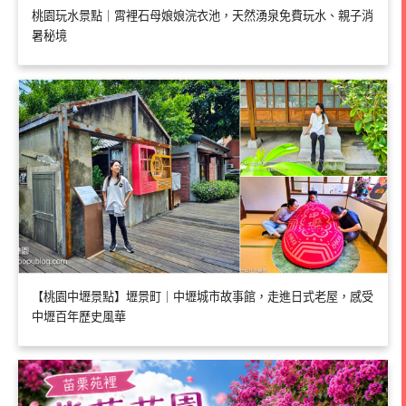
桃園玩水景點｜霄裡石母娘娘浣衣池，天然湧泉免費玩水、親子消
暑秘境
【桃園中壢景點】壢景町｜中壢城市故事館，走進日式老屋，感受
中壢百年歷史風華