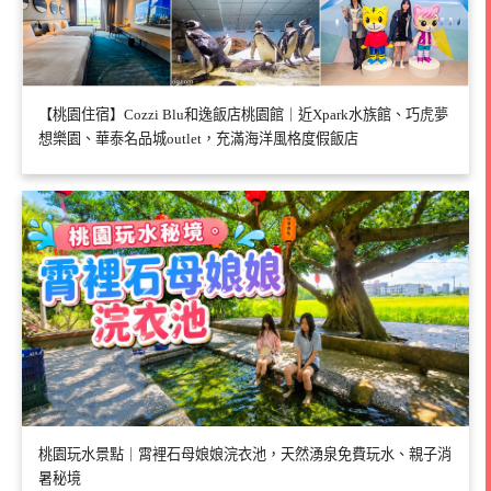
【桃園住宿】Cozzi Blu和逸飯店桃園館｜近Xpark水族館、巧虎夢
想樂園、華泰名品城outlet，充滿海洋風格度假飯店
桃園玩水景點｜霄裡石母娘娘浣衣池，天然湧泉免費玩水、親子消
暑秘境