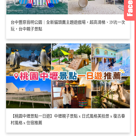
台中豐原翁明公園｜全新貓頭鷹主題遊戲場，超高滑梯、沙坑一次
玩，台中親子景點
【桃園中壢景點一日遊】中壢親子景點 x 日式風格美拍景 x 復古眷
村風格 x 住宿推薦