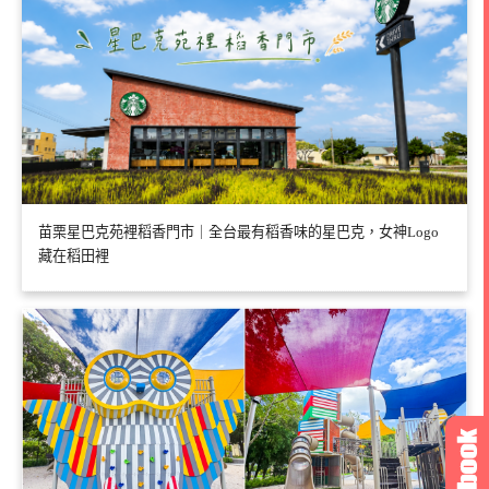
苗栗星巴克苑裡稻香門市｜全台最有稻香味的星巴克，女神Logo
藏在稻田裡