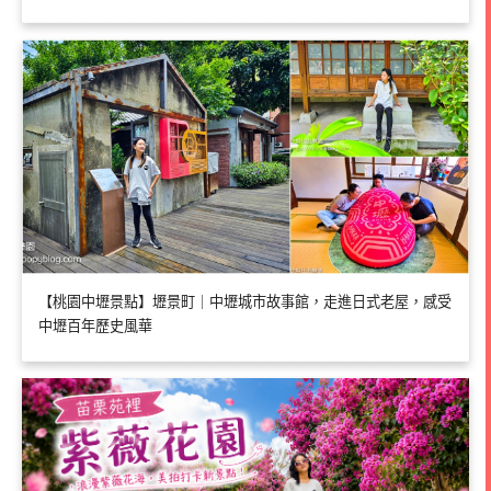
【桃園中壢景點】壢景町｜中壢城市故事館，走進日式老屋，感受
中壢百年歷史風華