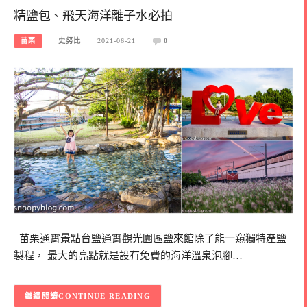
精鹽包、飛天海洋離子水必拍
苗栗
史努比
2021-06-21
0
苗栗通霄景點台鹽通霄觀光園區鹽來館除了能一窺獨特產鹽
製程， 最大的亮點就是設有免費的海洋溫泉泡腳…
CONTINUE READING