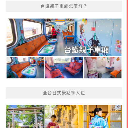
台鐵親子車廂怎麼訂？
全台日式景點懶人包