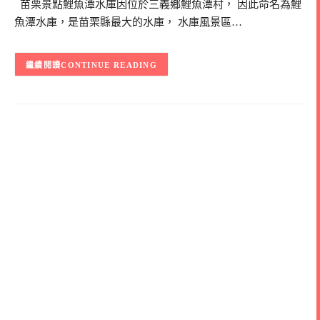
苗栗景點鯉魚潭水庫因位於三義鄉鯉魚潭村， 因此命名為鯉
魚潭水庫，是苗栗縣最大的水庫， 水庫風景區…
CONTINUE READING