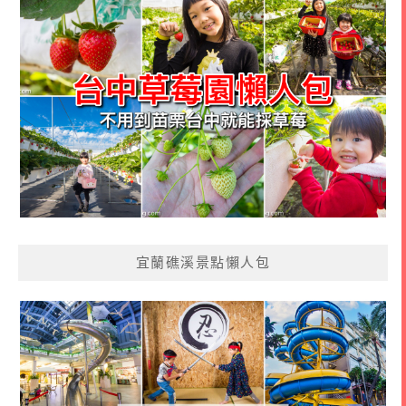
宜蘭礁溪景點懶人包