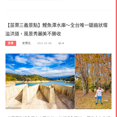
【苗栗三義景點】鯉魚潭水庫～全台唯一鋸齒狀堰
溢洪道，風景秀麗美不勝收
苗栗
史努比
2021-01-06
0