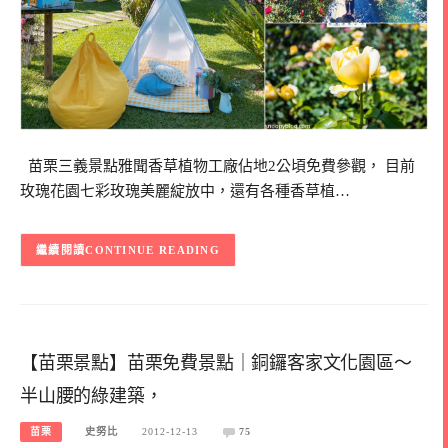
苗栗三義景點雅聞香草植物工廠佔地2公頃免費參觀， 目前
玫瑰花園七彩玫瑰美麗綻放中，還有各種香草植…
CONTINUE READING
【苗栗景點】苗栗免費景點｜銅鑼客家文化園區～
半山腰的綠建築，
苗栗
史努比
2012-12-13
75