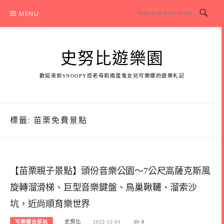
Skip
MENU
to
content
史努比遊樂園
歡迎來到SNOOPY控老母和搗蛋鬼女兒可樂娜的遊樂札記
標籤:
苗栗免費景點
【苗栗親子景點】頭份音樂公園～7公尺高薩克斯風
旋轉溜滑梯、巨型音樂鍵盤、鳥巢鞦韆、溜索沙
坑，近尚順育樂世界
可樂娜去那玩
史努比
2022-12-01
0