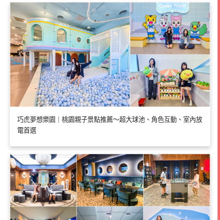
巧虎夢想樂園｜桃園親子景點推薦～超大球池、角色互動、室內放
電首選