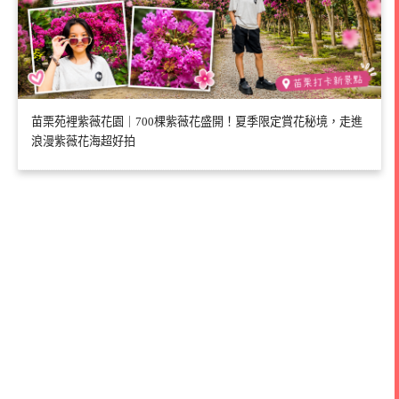
苗栗苑裡紫薇花園｜700棵紫薇花盛開！夏季限定賞花秘境，走進
浪漫紫薇花海超好拍