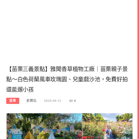
【苗栗三義景點】雅聞香草植物工廠｜苗栗親子景
點～白色荷蘭風車玫瑰園、兒童戲沙池，免費好拍
還能遛小孩
苗栗
史努比
2020-04-15
0