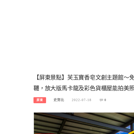
【屏東景點】芙玉寶香皂文創主題館～
韆，放大版馬卡龍及彩色貨櫃屋能拍美
史努比
2022-07-18
0
屏東