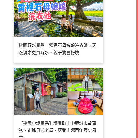
桃園玩水景點｜霄裡石母娘娘浣衣池，天
然湧泉免費玩水、親子消暑秘境
【桃園中壢景點】壢景町｜中壢城市故事
館，走進日式老屋，感受中壢百年歷史風
華