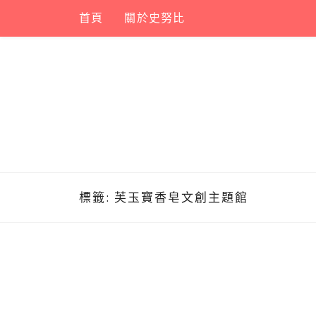
Skip
首頁
關於史努比
to
content
標籤:
芙玉寶香皂文創主題館