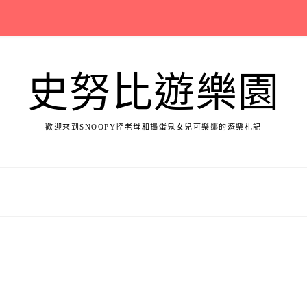
史努比遊樂園
歡迎來到SNOOPY控老母和搗蛋鬼女兒可樂娜的遊樂札記