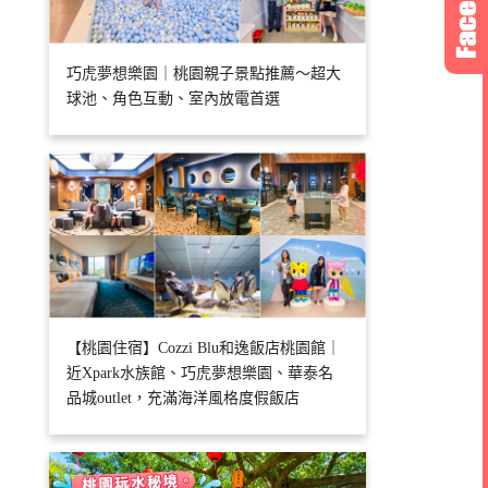
巧虎夢想樂園｜桃園親子景點推薦～超大
球池、角色互動、室內放電首選
【桃園住宿】Cozzi Blu和逸飯店桃園館｜
近Xpark水族館、巧虎夢想樂園、華泰名
品城outlet，充滿海洋風格度假飯店