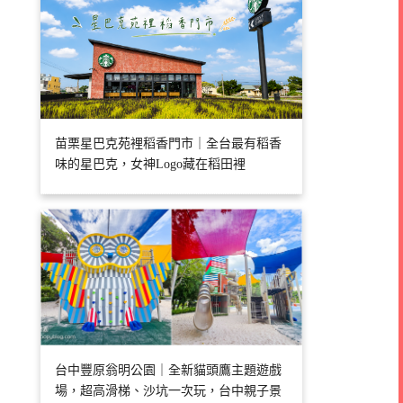
苗栗星巴克苑裡稻香門市｜全台最有稻香
味的星巴克，女神Logo藏在稻田裡
台中豐原翁明公園｜全新貓頭鷹主題遊戲
場，超高滑梯、沙坑一次玩，台中親子景