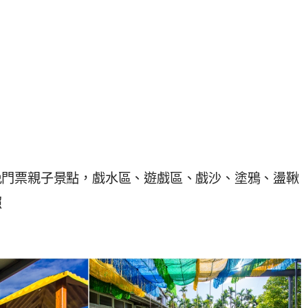
免門票親子景點，戲水區、遊戲區、戲沙、塗鴉、盪鞦
照