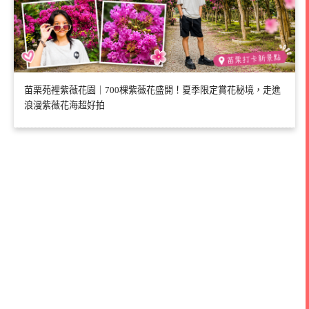
苗栗苑裡紫薇花園｜700棵紫薇花盛開！夏季限定賞花秘境，走進
浪漫紫薇花海超好拍