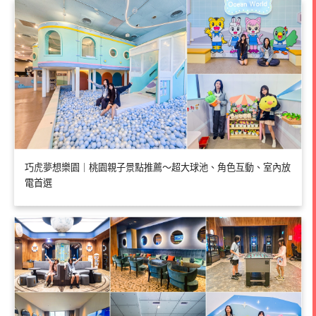
巧虎夢想樂園｜桃園親子景點推薦～超大球池、角色互動、室內放
電首選