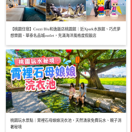
【桃園住宿】Cozzi Blu和逸飯店桃園館｜近Xpark水族館、巧虎夢
想樂園、華泰名品城outlet，充滿海洋風格度假飯店
桃園玩水景點｜霄裡石母娘娘浣衣池，天然湧泉免費玩水、親子消
暑秘境