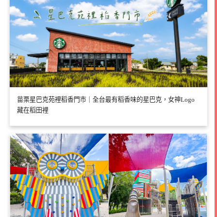
苗栗星巴克苑裡稻香門市｜全台最有稻香味的星巴克，女神Logo
藏在稻田裡