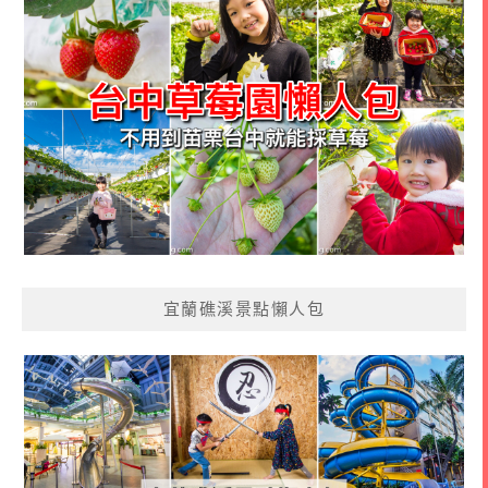
宜蘭礁溪景點懶人包