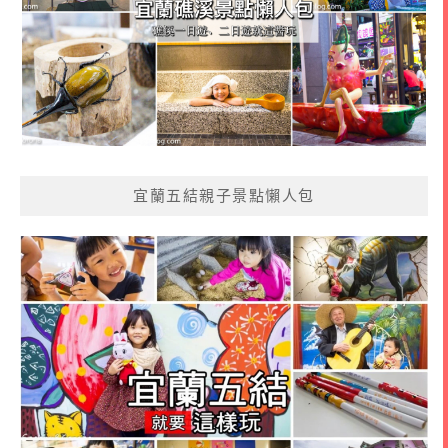
宜蘭五結親子景點懶人包