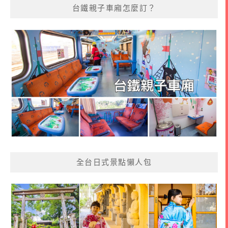
台鐵親子車廂怎麼訂？
全台日式景點懶人包