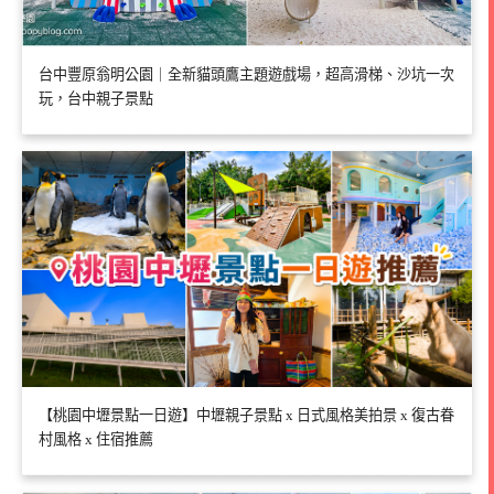
台中豐原翁明公園｜全新貓頭鷹主題遊戲場，超高滑梯、沙坑一次
玩，台中親子景點
【桃園中壢景點一日遊】中壢親子景點 x 日式風格美拍景 x 復古眷
村風格 x 住宿推薦