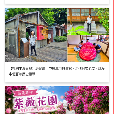
【桃園中壢景點】壢景町｜中壢城市故事館，走進日式老屋，感受
中壢百年歷史風華