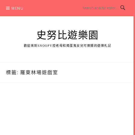
Skip
MENU
to
content
史努比遊樂園
歡迎來到SNOOPY控老母和搗蛋鬼女兒可樂娜的遊樂札記
標籤:
羅東林場遊戲室