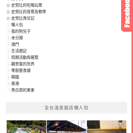
史努比的吃喝玩樂
史努比的音樂及教學
史努比育兒記
懶人包
我的狗兒子
未分類
澳門
生活週記
短期活動與展覽
觀景窗的世界
零廚藝食譜
韓國
香港
黑白買的東東
全台溫泉飯店懶人包