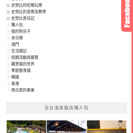
史努比的吃喝玩樂
史努比的音樂及教學
史努比育兒記
懶人包
我的狗兒子
未分類
澳門
生活週記
短期活動與展覽
觀景窗的世界
零廚藝食譜
韓國
香港
黑白買的東東
全台溫泉飯店懶人包