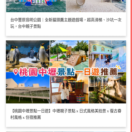
台中豐原翁明公園｜全新貓頭鷹主題遊戲場，超高滑梯、沙坑一次
玩，台中親子景點
【桃園中壢景點一日遊】中壢親子景點 x 日式風格美拍景 x 復古眷
村風格 x 住宿推薦