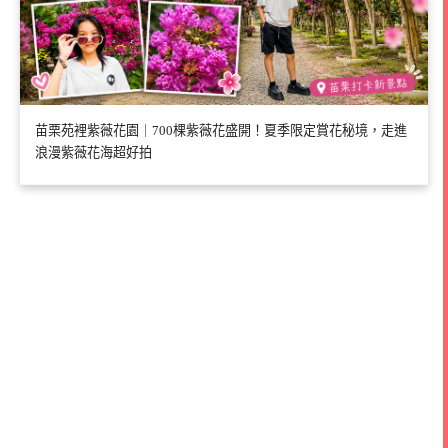
苗栗苑裡紫薇花園｜700棵紫薇花盛開！夏季限定賞花秘境，走進
浪漫紫薇花海超好拍