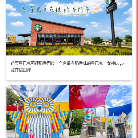
苗栗星巴克苑裡稻香門市｜全台最有稻香味的星巴克，女神Logo
藏在稻田裡