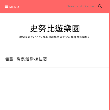
Skip
MENU
to
content
史努比遊樂園
歡迎來到SNOOPY控老母和搗蛋鬼女兒可樂娜的遊樂札記
標籤:
礁溪溜滑梯住宿