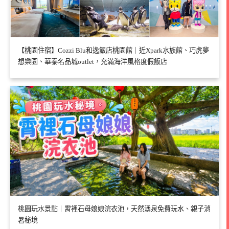
【桃園住宿】Cozzi Blu和逸飯店桃園館｜近Xpark水族館、巧虎夢
想樂園、華泰名品城outlet，充滿海洋風格度假飯店
桃園玩水景點｜霄裡石母娘娘浣衣池，天然湧泉免費玩水、親子消
暑秘境