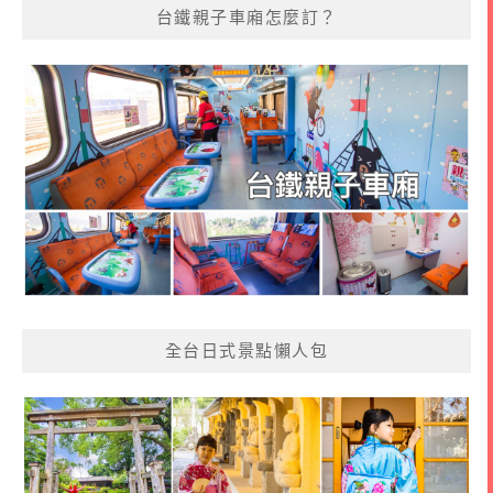
台鐵親子車廂怎麼訂？
全台日式景點懶人包