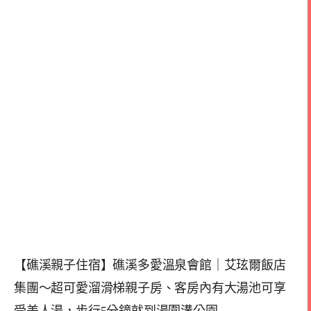
【礁溪親子住宿】礁溪多愛溫泉會館｜艾玹爾飯店
集團～超可愛溜滑梯親子房、客房內有大湯池可享
受美人湯，步行5分鐘就到湯圍溝公園