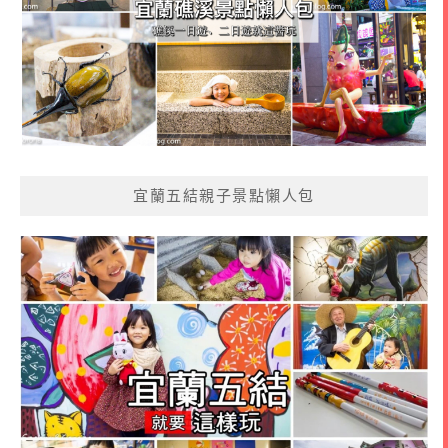
宜蘭五結親子景點懶人包