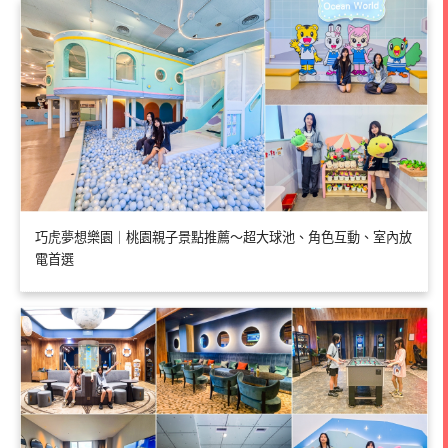
巧虎夢想樂園｜桃園親子景點推薦～超大球池、角色互動、室內放
電首選