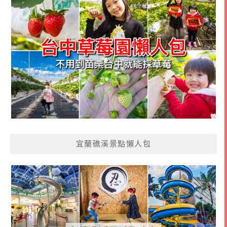
宜蘭礁溪景點懶人包