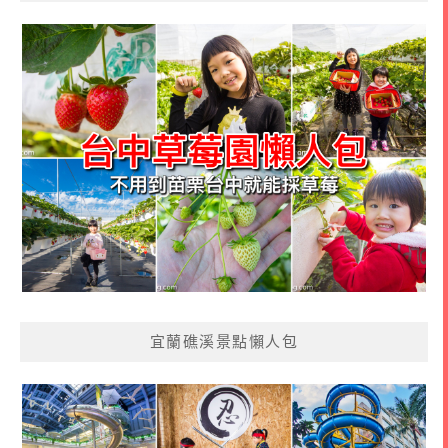
宜蘭礁溪景點懶人包