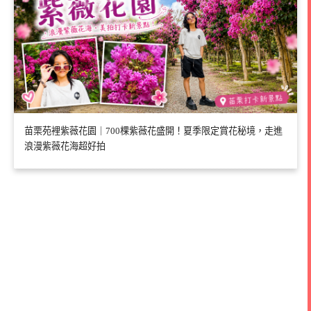
苗栗苑裡紫薇花園｜700棵紫薇花盛開！夏季限定賞花秘境，走進
浪漫紫薇花海超好拍