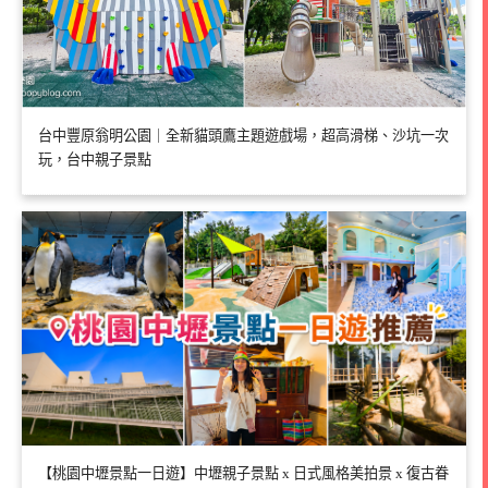
台中豐原翁明公園｜全新貓頭鷹主題遊戲場，超高滑梯、沙坑一次
玩，台中親子景點
【桃園中壢景點一日遊】中壢親子景點 x 日式風格美拍景 x 復古眷