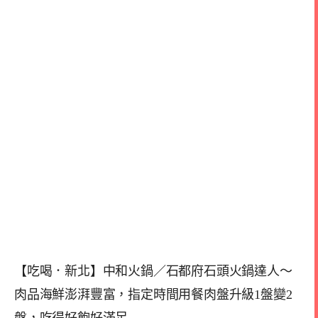
【吃喝．新北】中和火鍋／石都府石頭火鍋達人～
肉品海鮮澎湃豐富，指定時間用餐肉盤升級1盤變2
盤，吃得好飽好滿足