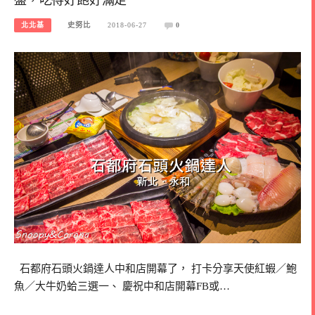
北北基
史努比
2018-06-27
0
石都府石頭火鍋達人中和店開幕了， 打卡分享天使紅蝦／鮑
魚／大牛奶蛤三選一、 慶祝中和店開幕FB或…