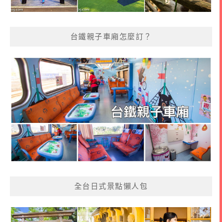
台鐵親子車廂怎麼訂？
全台日式景點懶人包