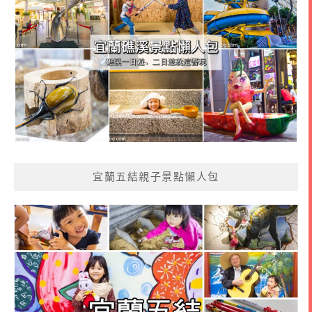
宜蘭五結親子景點懶人包