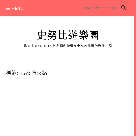
Skip
MENU
to
content
史努比遊樂園
歡迎來到SNOOPY控老母和搗蛋鬼女兒可樂娜的遊樂札記
標籤:
石都府火鍋