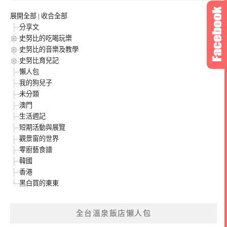
展開全部
|
收合全部
分享文
史努比的吃喝玩樂
史努比的音樂及教學
史努比育兒記
懶人包
我的狗兒子
未分類
澳門
生活週記
短期活動與展覽
觀景窗的世界
零廚藝食譜
韓國
香港
黑白買的東東
全台溫泉飯店懶人包