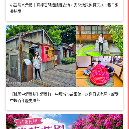
桃園玩水景點｜霄裡石母娘娘浣衣池，天然湧泉免費玩水、親子消
暑秘境
【桃園中壢景點】壢景町｜中壢城市故事館，走進日式老屋，感受
中壢百年歷史風華