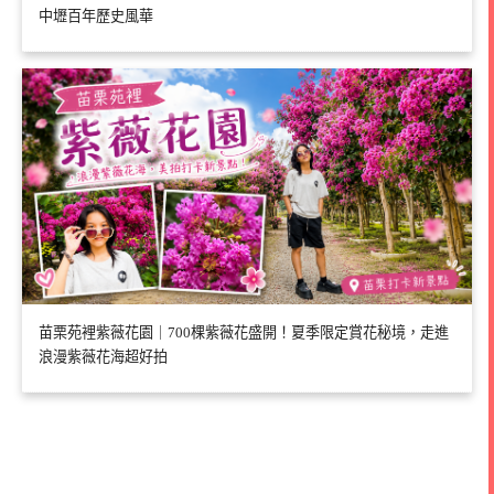
中壢百年歷史風華
苗栗苑裡紫薇花園｜700棵紫薇花盛開！夏季限定賞花秘境，走進
浪漫紫薇花海超好拍