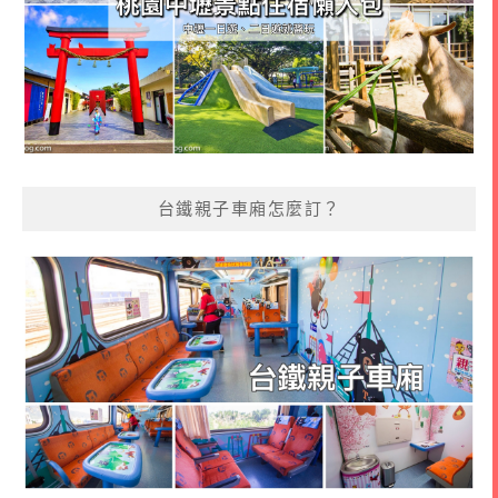
台鐵親子車廂怎麼訂？