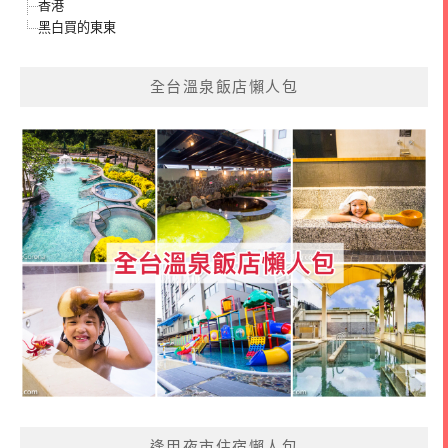
香港
黑白買的東東
全台溫泉飯店懶人包
逢甲夜市住宿懶人包