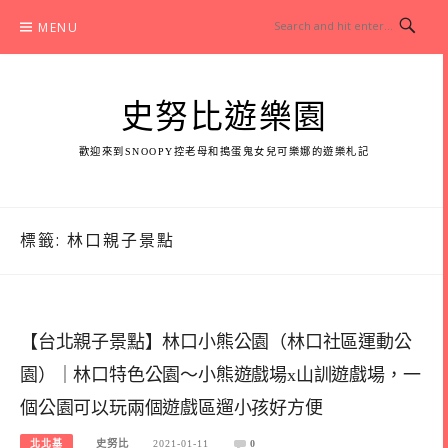
Skip
MENU
to
content
史努比遊樂園
歡迎來到SNOOPY控老母和搗蛋鬼女兒可樂娜的遊樂札記
標籤:
林口親子景點
【台北親子景點】林口小熊公園（林口社區運動公
園）｜林口特色公園～小熊遊戲場x山訓遊戲場，一
個公園可以玩兩個遊戲區遛小孩好方便
北北基
史努比
2021-01-11
0