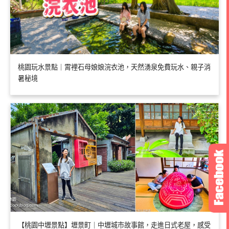
桃園玩水景點｜霄裡石母娘娘浣衣池，天然湧泉免費玩水、親子消
暑秘境
【桃園中壢景點】壢景町｜中壢城市故事館，走進日式老屋，感受