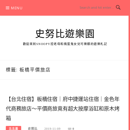
Skip
MENU
to
content
史努比遊樂園
歡迎來到SNOOPY控老母和搗蛋鬼女兒可樂娜的遊樂札記
標籤:
板橋平價旅店
【台北住宿】板橋住宿｜府中捷運站住宿｜金色年
代商務旅店～平價商旅竟有超大按摩浴缸和原木烤
箱
北北基
史努比
2019-11-09
0