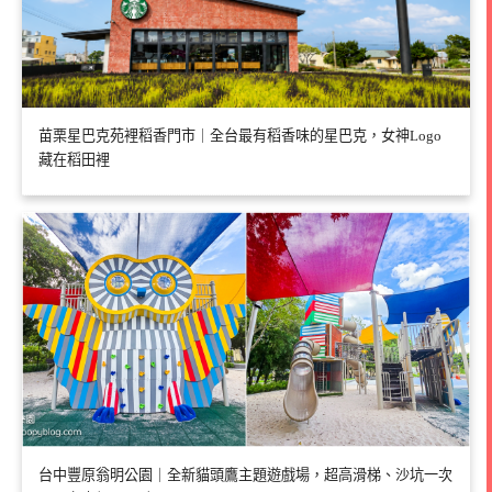
苗栗星巴克苑裡稻香門市｜全台最有稻香味的星巴克，女神Logo
藏在稻田裡
台中豐原翁明公園｜全新貓頭鷹主題遊戲場，超高滑梯、沙坑一次