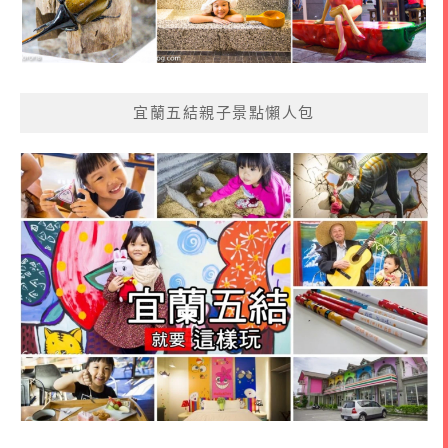
宜蘭五結親子景點懶人包