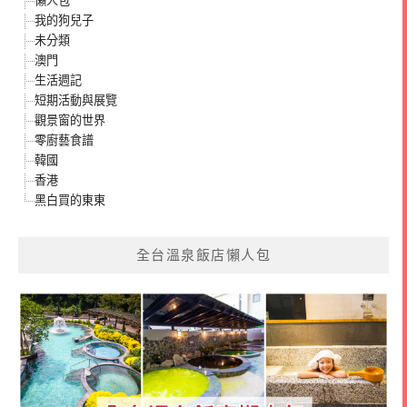
懶人包
我的狗兒子
未分類
澳門
生活週記
短期活動與展覽
觀景窗的世界
零廚藝食譜
韓國
香港
黑白買的東東
全台溫泉飯店懶人包