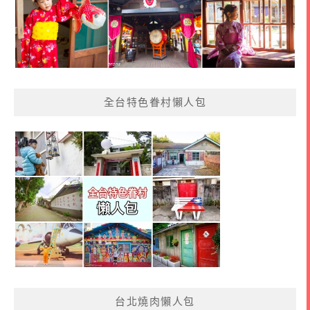
全台特色眷村懶人包
台北燒肉懶人包