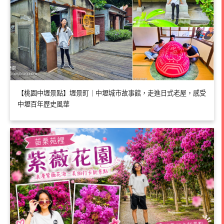
【桃園中壢景點】壢景町｜中壢城市故事館，走進日式老屋，感受
中壢百年歷史風華