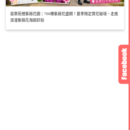
苗栗苑裡紫薇花園｜700棵紫薇花盛開！夏季限定賞花秘境，走進
浪漫紫薇花海超好拍