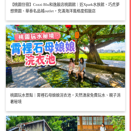
【桃園住宿】Cozzi Blu和逸飯店桃園館｜近Xpark水族館、巧虎夢
想樂園、華泰名品城outlet，充滿海洋風格度假飯店
桃園玩水景點｜霄裡石母娘娘浣衣池，天然湧泉免費玩水、親子消
暑秘境