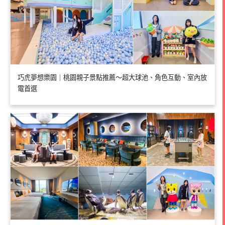
巧虎夢想樂園｜桃園親子景點推薦～超大球池、角色互動、室內放
電首選