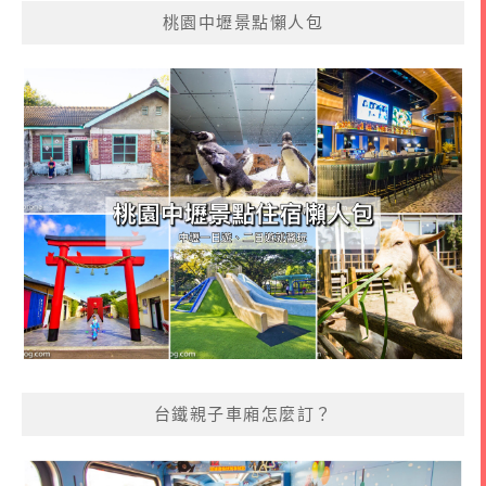
桃園中壢景點懶人包
台鐵親子車廂怎麼訂？