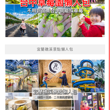
宜蘭礁溪景點懶人包