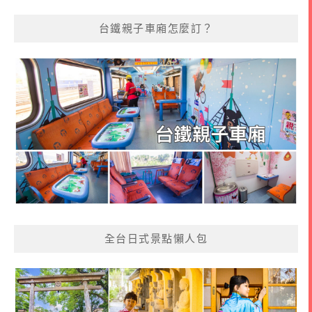
台鐵親子車廂怎麼訂？
全台日式景點懶人包