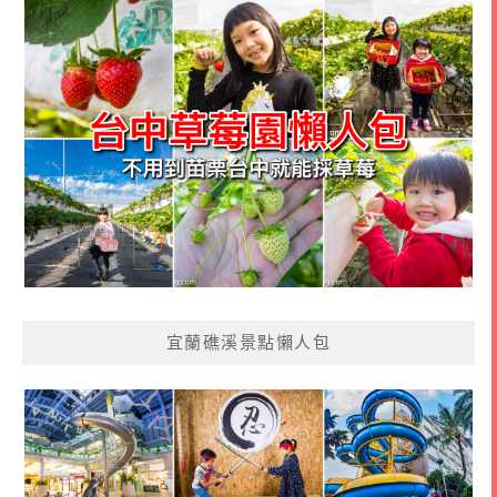
宜蘭礁溪景點懶人包