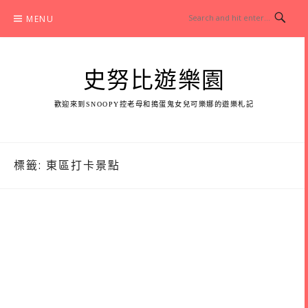
Skip
MENU
to
content
史努比遊樂園
歡迎來到SNOOPY控老母和搗蛋鬼女兒可樂娜的遊樂札記
標籤:
東區打卡景點