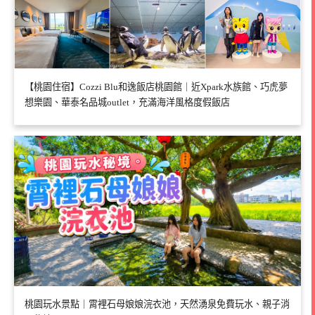
【桃園住宿】Cozzi Blu和逸飯店桃園館｜近Xpark水族館、巧虎夢
想樂園、華泰名品城outlet，充滿海洋風格度假飯店
桃園玩水景點｜霄裡石母娘娘浣衣池，天然湧泉免費玩水、親子消