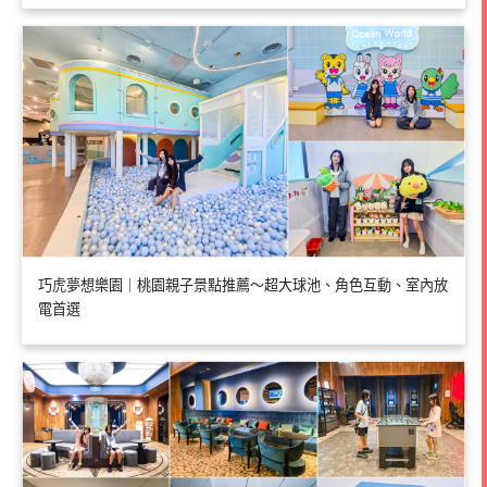
巧虎夢想樂園｜桃園親子景點推薦～超大球池、角色互動、室內放
電首選