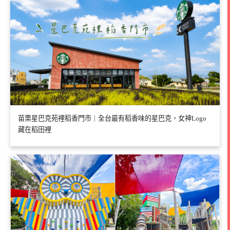
苗栗星巴克苑裡稻香門市｜全台最有稻香味的星巴克，女神Logo
藏在稻田裡