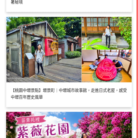
暑秘境
【桃園中壢景點】壢景町｜中壢城市故事館，走進日式老屋，感受
中壢百年歷史風華