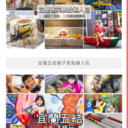
宜蘭五結親子景點懶人包