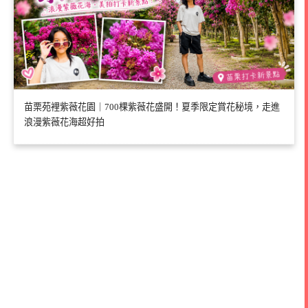
苗栗苑裡紫薇花園｜700棵紫薇花盛開！夏季限定賞花秘境，走進
浪漫紫薇花海超好拍