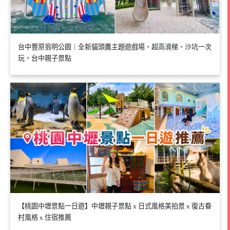
台中豐原翁明公園｜全新貓頭鷹主題遊戲場，超高滑梯、沙坑一次
玩，台中親子景點
【桃園中壢景點一日遊】中壢親子景點 x 日式風格美拍景 x 復古眷
村風格 x 住宿推薦