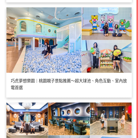
巧虎夢想樂園｜桃園親子景點推薦～超大球池、角色互動、室內放
電首選