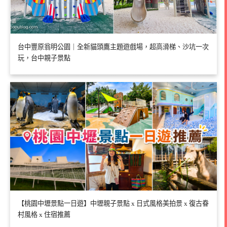
台中豐原翁明公園｜全新貓頭鷹主題遊戲場，超高滑梯、沙坑一次
玩，台中親子景點
【桃園中壢景點一日遊】中壢親子景點 x 日式風格美拍景 x 復古眷
村風格 x 住宿推薦