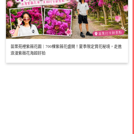
苗栗苑裡紫薇花園｜700棵紫薇花盛開！夏季限定賞花秘境，走進
浪漫紫薇花海超好拍