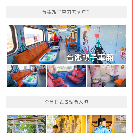
台鐵親子車廂怎麼訂？
全台日式景點懶人包