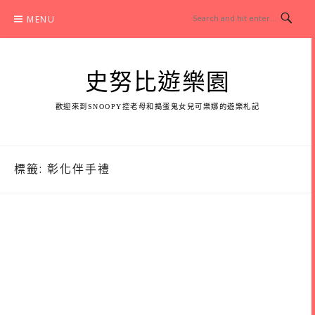
Skip
MENU
to
content
史努比遊樂園
歡迎來到SNOOPY控老母和搗蛋鬼女兒可樂娜的遊樂札記
標籤:
彰化伴手禮