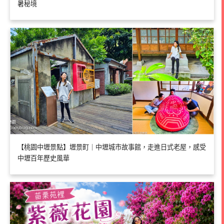
暑秘境
【桃園中壢景點】壢景町｜中壢城市故事館，走進日式老屋，感受
中壢百年歷史風華