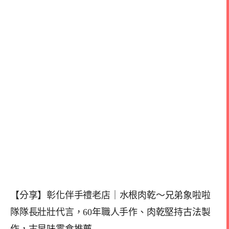
【分享】彰化伴手禮老店｜水根肉乾～兄弟象啦啦
隊隊長壯壯代言，60年職人手作、肉乾堅持古法製
作，古早味零食推薦