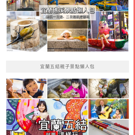
宜蘭五結親子景點懶人包