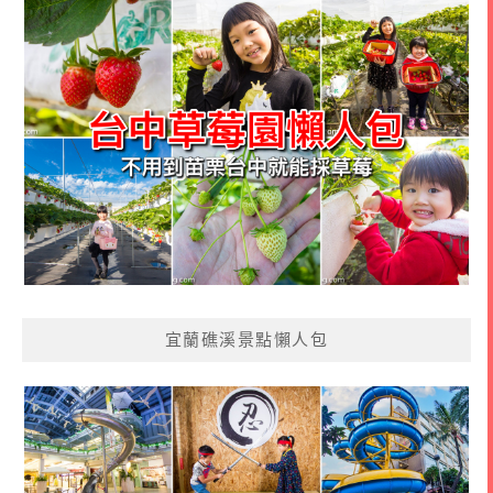
宜蘭礁溪景點懶人包