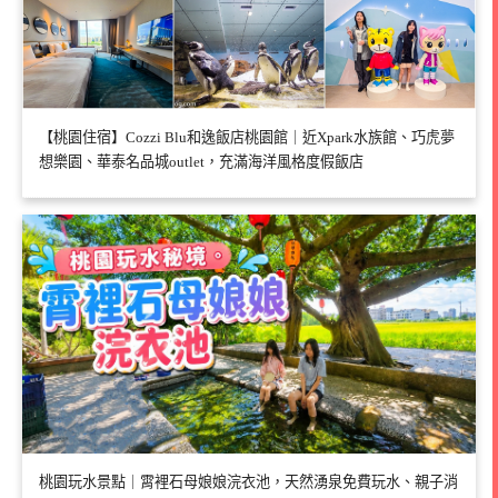
【桃園住宿】Cozzi Blu和逸飯店桃園館｜近Xpark水族館、巧虎夢
想樂園、華泰名品城outlet，充滿海洋風格度假飯店
桃園玩水景點｜霄裡石母娘娘浣衣池，天然湧泉免費玩水、親子消