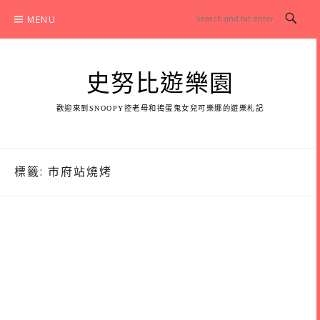
Skip
MENU
to
content
史努比遊樂園
歡迎來到SNOOPY控老母和搗蛋鬼女兒可樂娜的遊樂札記
標籤:
市府站燒烤