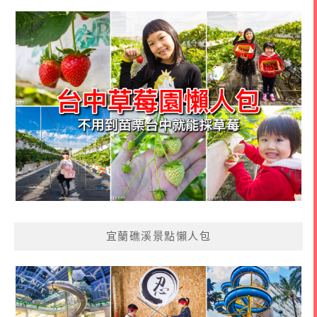
宜蘭礁溪景點懶人包