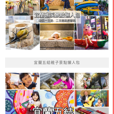
宜蘭五結親子景點懶人包