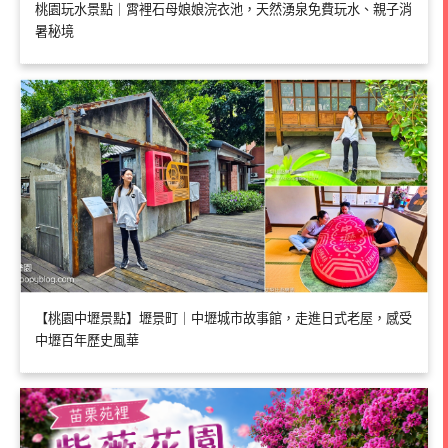
桃園玩水景點｜霄裡石母娘娘浣衣池，天然湧泉免費玩水、親子消
暑秘境
【桃園中壢景點】壢景町｜中壢城市故事館，走進日式老屋，感受
中壢百年歷史風華