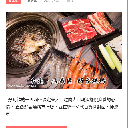
北北基
史努比
2017-07-21
1
好阿雜的一天啊～決定來大口吃肉大口喝酒擺脫抑鬱的心
情， 直衝好客燒烤市府店，就在統一時代百貨斜對面，捷運
市…