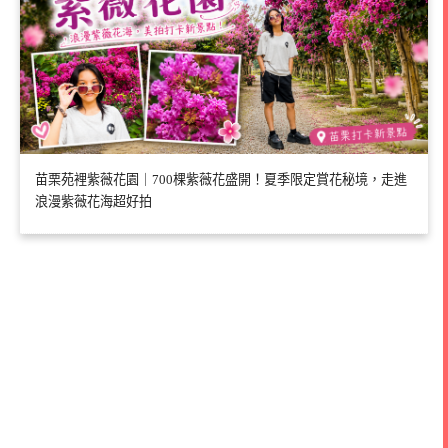
苗栗苑裡紫薇花園｜700棵紫薇花盛開！夏季限定賞花秘境，走進
浪漫紫薇花海超好拍