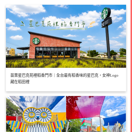
苗栗星巴克苑裡稻香門市｜全台最有稻香味的星巴克，女神Logo
藏在稻田裡