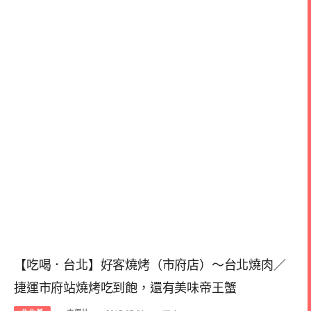
【吃喝．台北】好客燒烤（市府店）～台北燒肉／
捷運市府站燒烤吃到飽，還有美味帝王蟹