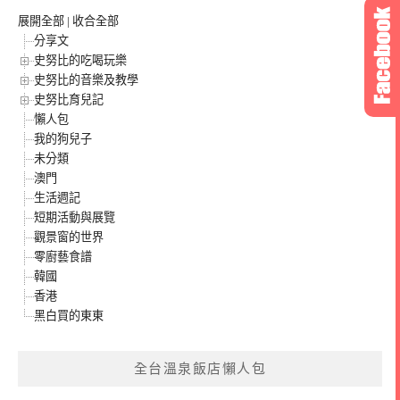
展開全部
|
收合全部
分享文
史努比的吃喝玩樂
史努比的音樂及教學
史努比育兒記
懶人包
我的狗兒子
未分類
澳門
生活週記
短期活動與展覽
觀景窗的世界
零廚藝食譜
韓國
香港
黑白買的東東
全台溫泉飯店懶人包