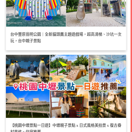
台中豐原翁明公園｜全新貓頭鷹主題遊戲場，超高滑梯、沙坑一次
玩，台中親子景點
【桃園中壢景點一日遊】中壢親子景點 x 日式風格美拍景 x 復古眷
村風格 x 住宿推薦