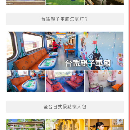
台鐵親子車廂怎麼訂？
全台日式景點懶人包