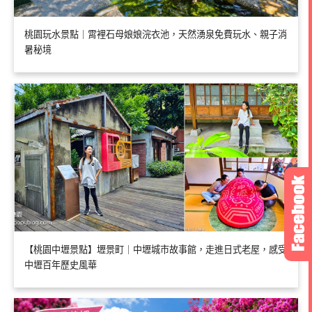
桃園玩水景點｜霄裡石母娘娘浣衣池，天然湧泉免費玩水、親子消
暑秘境
【桃園中壢景點】壢景町｜中壢城市故事館，走進日式老屋，感受
中壢百年歷史風華