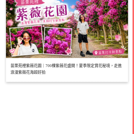
苗栗苑裡紫薇花園｜700棵紫薇花盛開！夏季限定賞花秘境，走進
浪漫紫薇花海超好拍