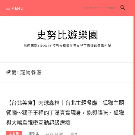
Skip
MENU
to
content
史努比遊樂園
歡迎來到SNOOPY控老母和搗蛋鬼女兒可樂娜的遊樂札記
標籤:
寵物餐廳
【台北美食】肉球森林｜台北主題餐廳｜狐獴主題
餐廳～獅子王裡的丁滿真實現身，能與貓咪、狐獴
與大嘴鳥親密互動超級療癒
北北基
史努比
2020-03-29
0