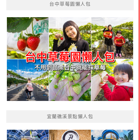
台中草莓園懶人包
宜蘭礁溪景點懶人包