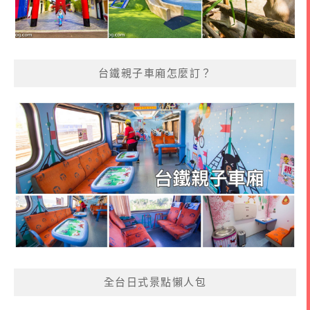
台鐵親子車廂怎麼訂？
全台日式景點懶人包