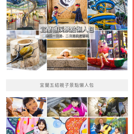
宜蘭五結親子景點懶人包