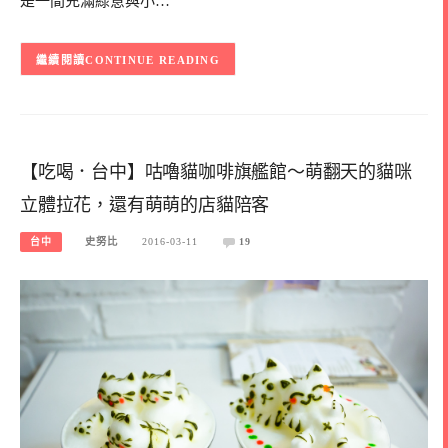
是一間充滿綠意與小…
CONTINUE READING
【吃喝．台中】咕嚕貓咖啡旗艦館～萌翻天的貓咪
立體拉花，還有萌萌的店貓陪客
台中
史努比
2016-03-11
19