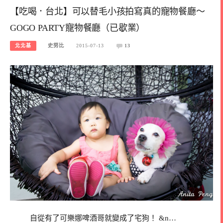
【吃喝．台北】可以替毛小孩拍寫真的寵物餐廳～
GOGO PARTY寵物餐廳（已歇業）
北北基
史努比
2015-07-13
13
自從有了可樂娜啤酒哥就變成了宅狗！ &n…