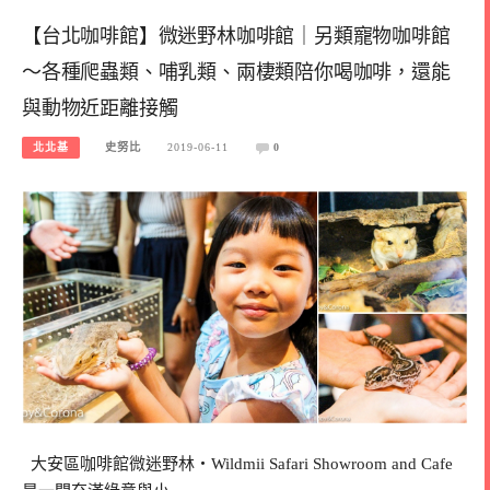
【台北咖啡館】微迷野林咖啡館｜另類寵物咖啡館
～各種爬蟲類、哺乳類、兩棲類陪你喝咖啡，還能
與動物近距離接觸
北北基
史努比
2019-06-11
0
大安區咖啡館微迷野林・Wildmii Safari Showroom and Cafe