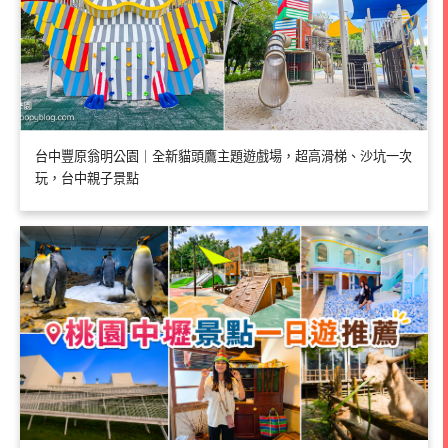
台中豐原翁明公園｜全新貓頭鷹主題遊戲場，超高滑梯、沙坑一次
玩，台中親子景點