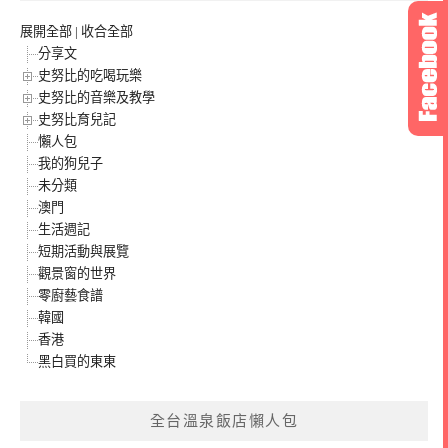
展開全部
|
收合全部
分享文
史努比的吃喝玩樂
史努比的音樂及教學
史努比育兒記
懶人包
我的狗兒子
未分類
澳門
生活週記
短期活動與展覽
觀景窗的世界
零廚藝食譜
韓國
香港
黑白買的東東
全台溫泉飯店懶人包