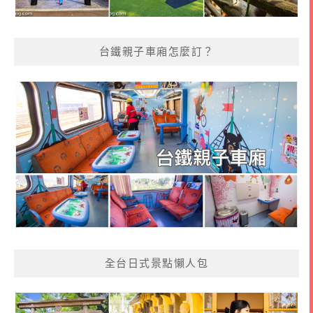
台鐵親子車廂怎麼訂？
全台日式景點懶人包