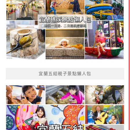
宜蘭五結親子景點懶人包