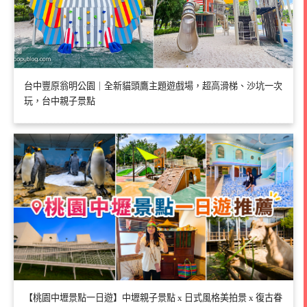
台中豐原翁明公園｜全新貓頭鷹主題遊戲場，超高滑梯、沙坑一次
玩，台中親子景點
【桃園中壢景點一日遊】中壢親子景點 x 日式風格美拍景 x 復古眷