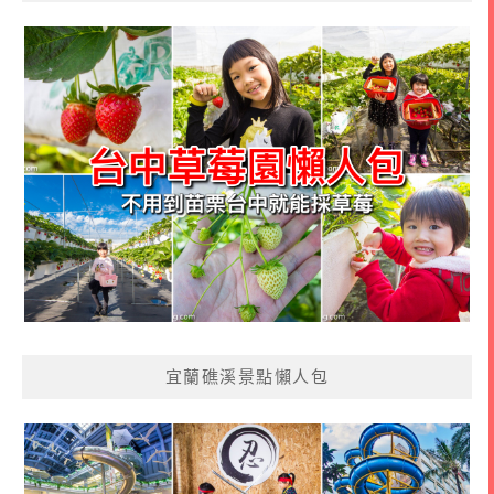
宜蘭礁溪景點懶人包