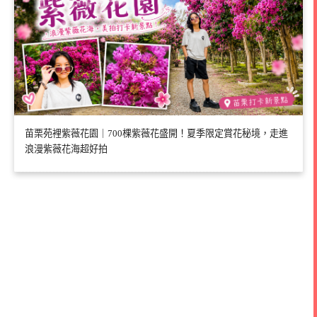
苗栗苑裡紫薇花園｜700棵紫薇花盛開！夏季限定賞花秘境，走進
浪漫紫薇花海超好拍