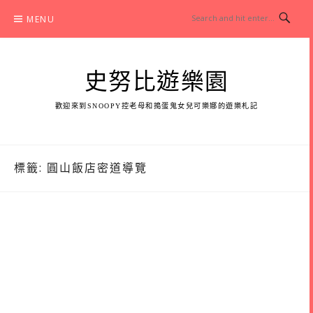
Skip
MENU
to
content
史努比遊樂園
歡迎來到SNOOPY控老母和搗蛋鬼女兒可樂娜的遊樂札記
標籤:
圓山飯店密道導覽