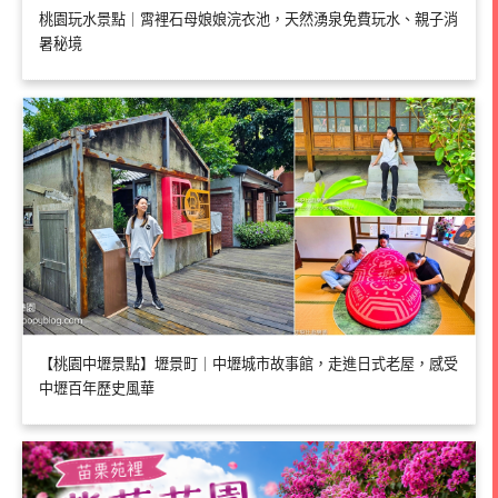
桃園玩水景點｜霄裡石母娘娘浣衣池，天然湧泉免費玩水、親子消
暑秘境
【桃園中壢景點】壢景町｜中壢城市故事館，走進日式老屋，感受
中壢百年歷史風華