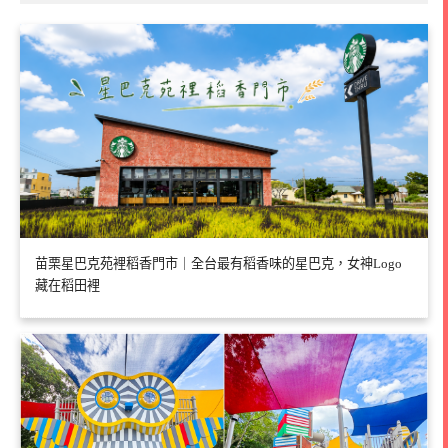
苗栗星巴克苑裡稻香門市｜全台最有稻香味的星巴克，女神Logo
藏在稻田裡