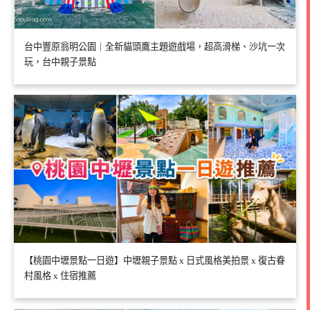
台中豐原翁明公園｜全新貓頭鷹主題遊戲場，超高滑梯、沙坑一次
玩，台中親子景點
【桃園中壢景點一日遊】中壢親子景點 x 日式風格美拍景 x 復古眷
村風格 x 住宿推薦