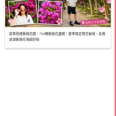
苗栗苑裡紫薇花園｜700棵紫薇花盛開！夏季限定賞花秘境，走進
浪漫紫薇花海超好拍