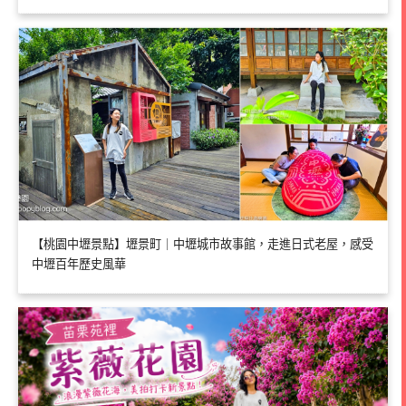
【桃園中壢景點】壢景町｜中壢城市故事館，走進日式老屋，感受
中壢百年歷史風華