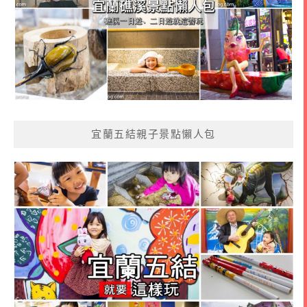
宜蘭五結親子景點懶人包