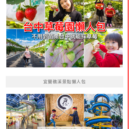
宜蘭礁溪景點懶人包