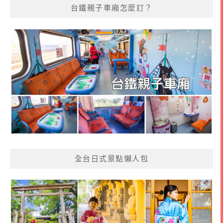
台鐵親子車廂怎麼訂？
全台日式景點懶人包