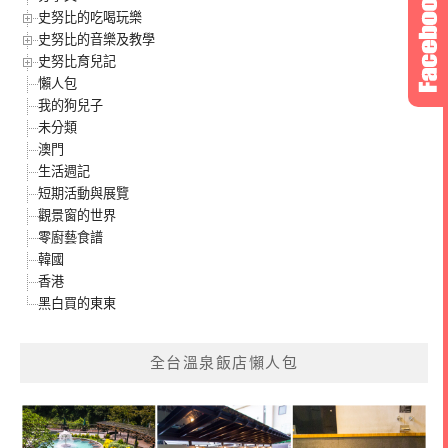
史努比的吃喝玩樂
史努比的音樂及教學
史努比育兒記
懶人包
我的狗兒子
未分類
澳門
生活週記
短期活動與展覽
觀景窗的世界
零廚藝食譜
韓國
香港
黑白買的東東
全台溫泉飯店懶人包