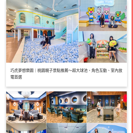
巧虎夢想樂園｜桃園親子景點推薦～超大球池、角色互動、室內放
電首選