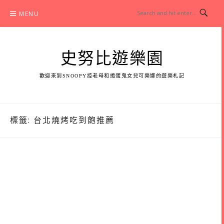
Skip
MENU
to
content
史努比遊樂園
歡迎來到SNOOPY控老母和搗蛋鬼女兒可樂娜的遊樂札記
標籤:
台北燒烤吃到飽推薦