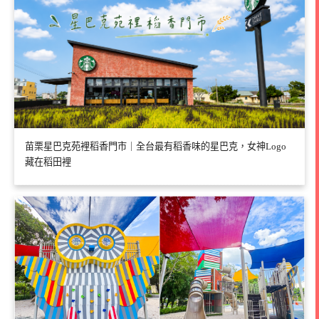
苗栗星巴克苑裡稻香門市｜全台最有稻香味的星巴克，女神Logo
藏在稻田裡