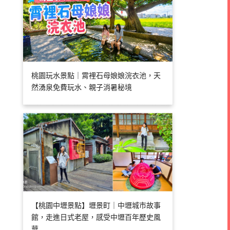
桃園玩水景點｜霄裡石母娘娘浣衣池，天
然湧泉免費玩水、親子消暑秘境
【桃園中壢景點】壢景町｜中壢城市故事
館，走進日式老屋，感受中壢百年歷史風
華