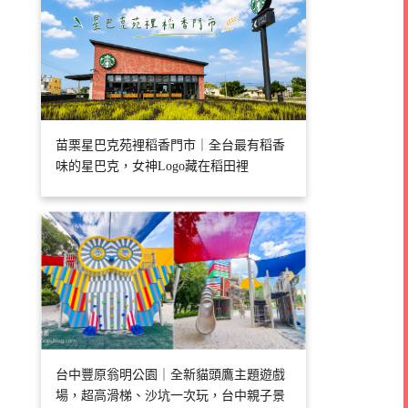
苗栗星巴克苑裡稻香門市｜全台最有稻香
味的星巴克，女神Logo藏在稻田裡
台中豐原翁明公園｜全新貓頭鷹主題遊戲
場，超高滑梯、沙坑一次玩，台中親子景