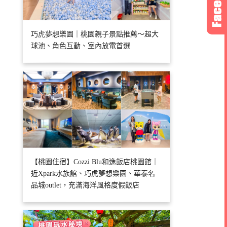
巧虎夢想樂園｜桃園親子景點推薦～超大
球池、角色互動、室內放電首選
【桃園住宿】Cozzi Blu和逸飯店桃園館｜
近Xpark水族館、巧虎夢想樂園、華泰名
品城outlet，充滿海洋風格度假飯店