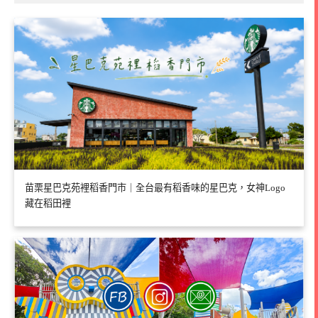
苗栗星巴克苑裡稻香門市｜全台最有稻香味的星巴克，女神Logo
藏在稻田裡