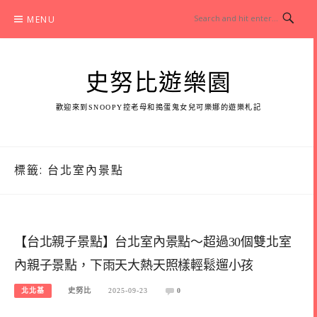
Skip
MENU
to
content
史努比遊樂園
歡迎來到SNOOPY控老母和搗蛋鬼女兒可樂娜的遊樂札記
標籤:
台北室內景點
【台北親子景點】台北室內景點～超過30個雙北室
內親子景點，下雨天大熱天照樣輕鬆遛小孩
北北基
史努比
2025-09-23
0