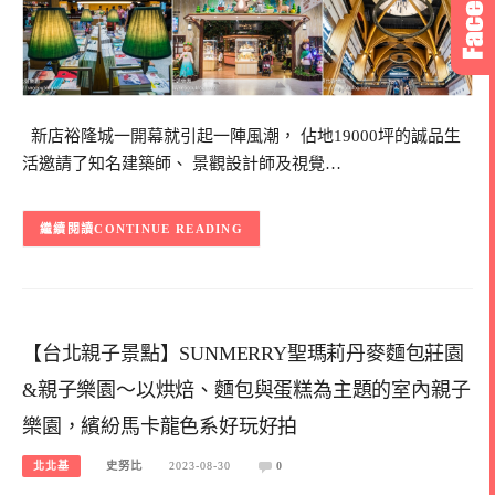
新店裕隆城一開幕就引起一陣風潮， 佔地19000坪的誠品生
活邀請了知名建築師、 景觀設計師及視覺…
CONTINUE READING
【台北親子景點】SUNMERRY聖瑪莉丹麥麵包莊園
&親子樂園～以烘焙、麵包與蛋糕為主題的室內親子
樂園，繽紛馬卡龍色系好玩好拍
北北基
史努比
2023-08-30
0