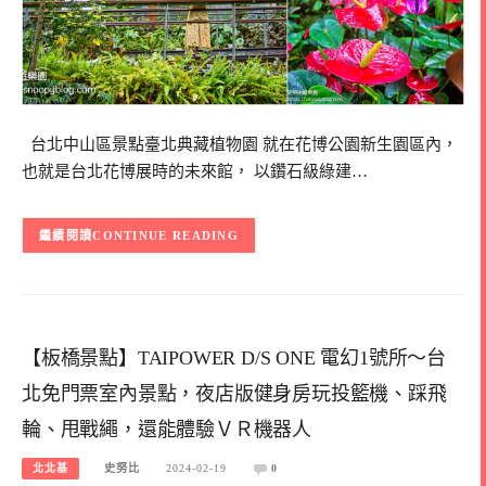
台北中山區景點臺北典藏植物園 就在花博公園新生園區內，
也就是台北花博展時的未來館， 以鑽石級綠建…
CONTINUE READING
【板橋景點】TAIPOWER D/S ONE 電幻1號所～台
北免門票室內景點，夜店版健身房玩投籃機、踩飛
輪、甩戰繩，還能體驗ＶＲ機器人
北北基
史努比
2024-02-19
0