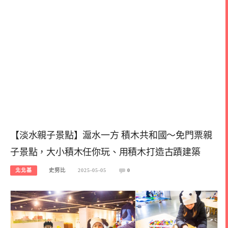
【淡水親子景點】滬水一方 積木共和國～免門票親
子景點，大小積木任你玩、用積木打造古蹟建築
北北基
史努比
2025-05-05
0