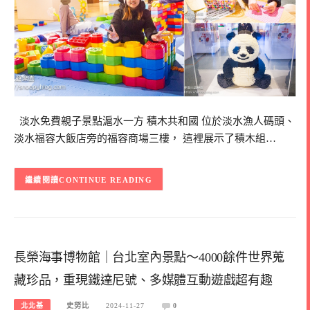
淡水免費親子景點滬水一方 積木共和國 位於淡水漁人碼頭、
淡水福容大飯店旁的福容商場三樓， 這裡展示了積木組…
CONTINUE READING
長榮海事博物館｜台北室內景點～4000餘件世界蒐
藏珍品，重現鐵達尼號、多媒體互動遊戲超有趣
北北基
史努比
2024-11-27
0