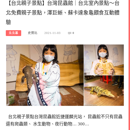
【台北親子景點】台灣昆蟲館｜台北室內景點～台
北免費親子景點，澤巨蜥、蘇卡達象龜餵食互動體
驗
北北基
史努比
2021-11-03
0
台北親子景點台灣昆蟲館近捷運麟光站， 昆蟲館不只有昆蟲
還有爬蟲類、 水生動物、夜行動物… 300…