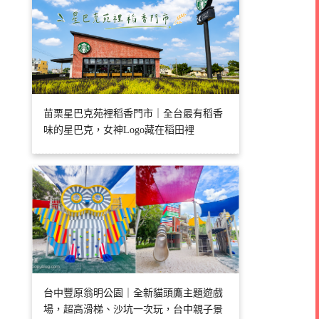
苗栗星巴克苑裡稻香門市｜全台最有稻香
味的星巴克，女神Logo藏在稻田裡
台中豐原翁明公園｜全新貓頭鷹主題遊戲
場，超高滑梯、沙坑一次玩，台中親子景