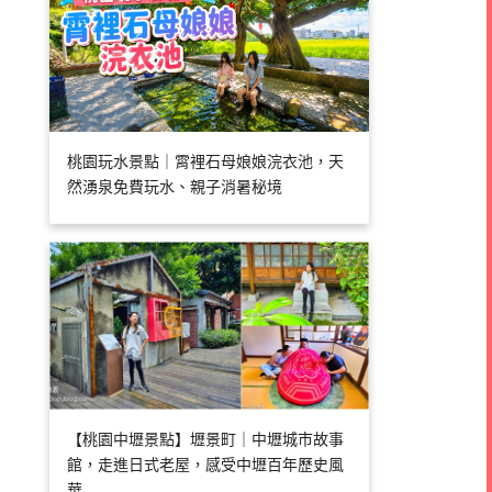
桃園玩水景點｜霄裡石母娘娘浣衣池，天
然湧泉免費玩水、親子消暑秘境
【桃園中壢景點】壢景町｜中壢城市故事
館，走進日式老屋，感受中壢百年歷史風
華