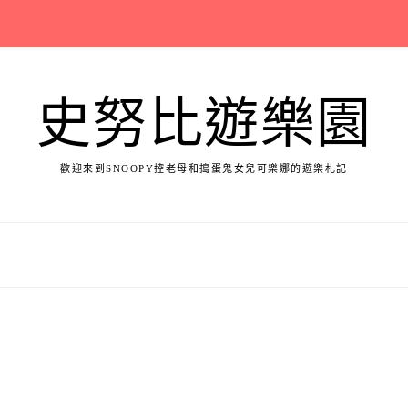
史努比遊樂園
歡迎來到SNOOPY控老母和搗蛋鬼女兒可樂娜的遊樂札記