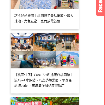
巧虎夢想樂園｜桃園親子景點推薦～超大
球池、角色互動、室內放電首選
【桃園住宿】Cozzi Blu和逸飯店桃園館｜
近Xpark水族館、巧虎夢想樂園、華泰名
品城outlet，充滿海洋風格度假飯店