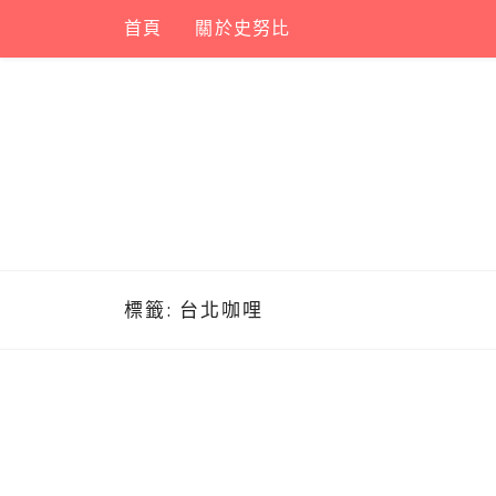
Skip
首頁
關於史努比
to
content
標籤:
台北咖哩