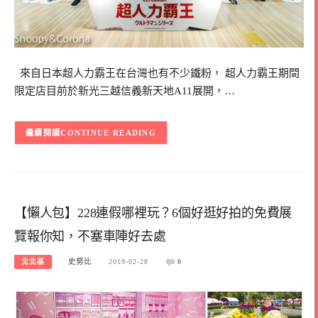
來自日本超人力霸王在台灣也有不少鐵粉， 超人力霸王期間
限定店目前於新光三越信義新天地A11展開，…
CONTINUE READING
【懶人包】228連假哪裡玩？6個好逛好拍的免費展
覽報你知，不塞車陣好去處
北北基
史努比
2019-02-28
0