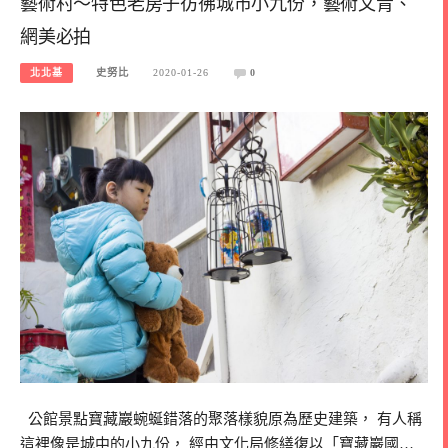
藝術村～特色老房子彷彿城市小九份，藝術文青、
網美必拍
北北基
史努比
2020-01-26
0
公館景點寶藏巖蜿蜒錯落的聚落樣貌原為歷史建築， 有人稱
這裡像是城中的小九份， 經由文化局修繕復以「寶藏巖國…