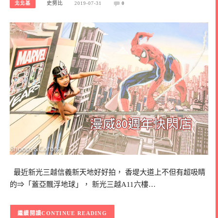
北北基
史努比
2019-07-31
0
最近新光三越信義新天地好好拍， 香堤大道上不但有超吸睛
的⇒「蓋亞飄浮地球」， 新光三越A11六樓…
CONTINUE READING