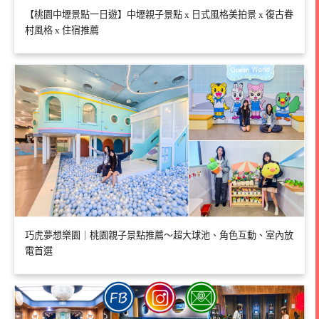
【桃園中壢景點一日遊】中壢親子景點 x 日式風格美拍景 x 復古眷
村風格 x 住宿推薦
巧虎夢想樂園｜桃園親子景點推薦～超大球池、角色互動、室內放
電首選