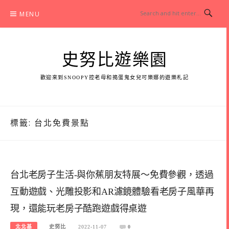
Skip
MENU
to
content
史努比遊樂園
歡迎來到SNOOPY控老母和搗蛋鬼女兒可樂娜的遊樂札記
標籤:
台北免費景點
台北老房子生活-與你蕉朋友特展～免費參觀，透過
互動遊戲、光雕投影和AR濾鏡體驗看老房子風華再
現，還能玩老房子酷跑遊戲得桌遊
北北基
史努比
2022-11-07
0