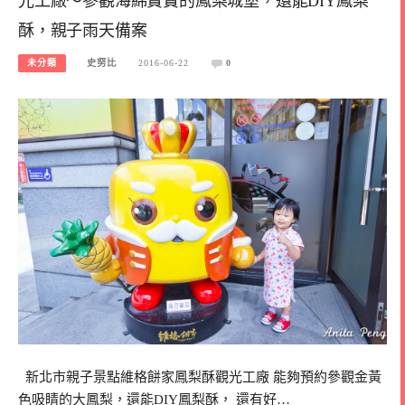
光工廠～參觀海綿寶寶的鳳梨城堡，還能DIY鳳梨
酥，親子雨天備案
未分類
史努比
2016-06-22
0
新北市親子景點維格餅家鳳梨酥觀光工廠 能夠預約參觀金黃
色吸睛的大鳳梨，還能DIY鳳梨酥， 還有好…