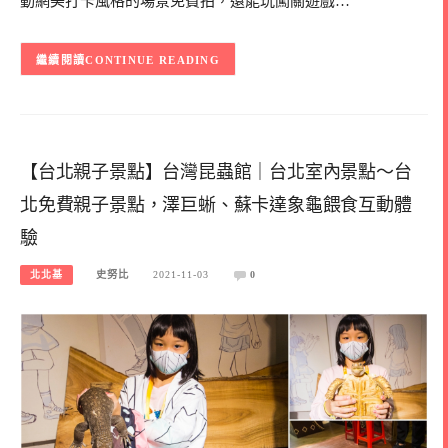
動網美打卡風格的場景免費拍，還能玩闖關遊戲…
CONTINUE READING
【台北親子景點】台灣昆蟲館｜台北室內景點～台
北免費親子景點，澤巨蜥、蘇卡達象龜餵食互動體
驗
北北基
史努比
2021-11-03
0