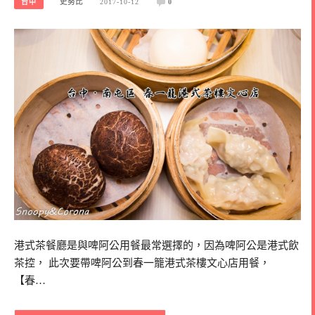
台中
史努比
2017-10-12
0
港式茶餐廳是與啤阿公用餐最常選擇的，因為啤阿公是港式飲
茶控， 此次要帶啤阿公到春一籠港式茶樓文心店用餐，
【春…