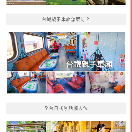
台鐵親子車廂怎麼訂？
全台日式景點懶人包