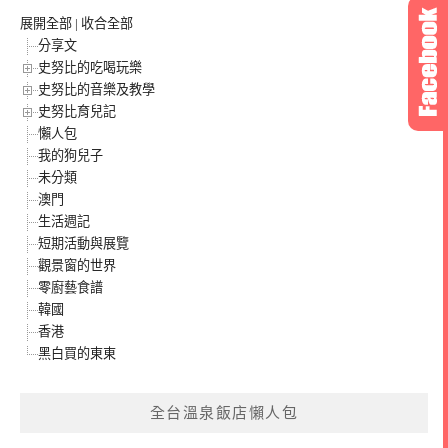
展開全部
|
收合全部
分享文
史努比的吃喝玩樂
史努比的音樂及教學
史努比育兒記
懶人包
我的狗兒子
未分類
澳門
生活週記
短期活動與展覽
觀景窗的世界
零廚藝食譜
韓國
香港
黑白買的東東
全台溫泉飯店懶人包