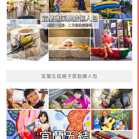
宜蘭五結親子景點懶人包