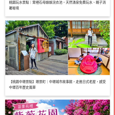
桃園玩水景點｜霄裡石母娘娘浣衣池，天然湧泉免費玩水、親子消
暑秘境
【桃園中壢景點】壢景町｜中壢城市故事館，走進日式老屋，感受
中壢百年歷史風華