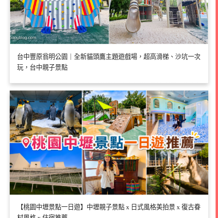
台中豐原翁明公園｜全新貓頭鷹主題遊戲場，超高滑梯、沙坑一次
玩，台中親子景點
【桃園中壢景點一日遊】中壢親子景點 x 日式風格美拍景 x 復古眷
村風格 x 住宿推薦