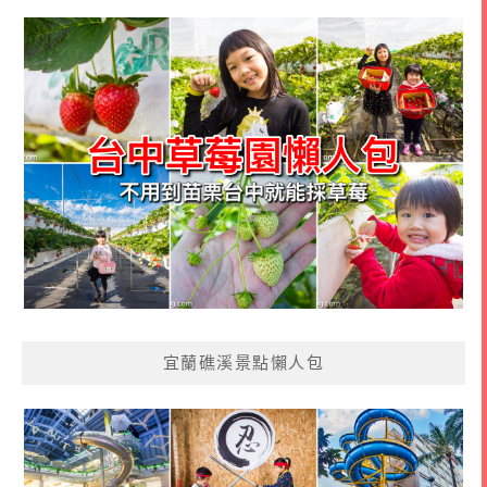
宜蘭礁溪景點懶人包