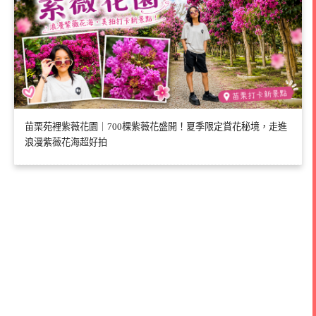
苗栗苑裡紫薇花園｜700棵紫薇花盛開！夏季限定賞花秘境，走進
浪漫紫薇花海超好拍