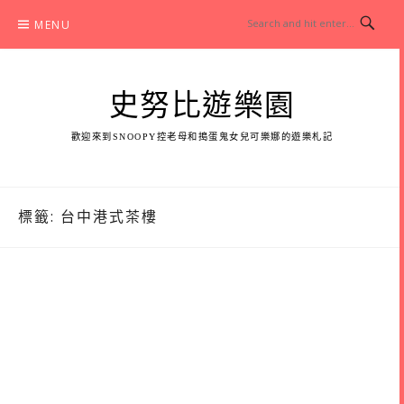
Skip
MENU
to
content
史努比遊樂園
歡迎來到SNOOPY控老母和搗蛋鬼女兒可樂娜的遊樂札記
標籤:
台中港式茶樓