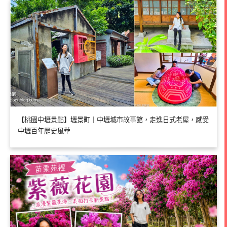
【桃園中壢景點】壢景町｜中壢城市故事館，走進日式老屋，感受
中壢百年歷史風華