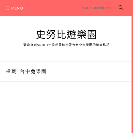
Skip
MENU
to
content
史努比遊樂園
歡迎來到SNOOPY控老母和搗蛋鬼女兒可樂娜的遊樂札記
標籤:
台中兔樂園