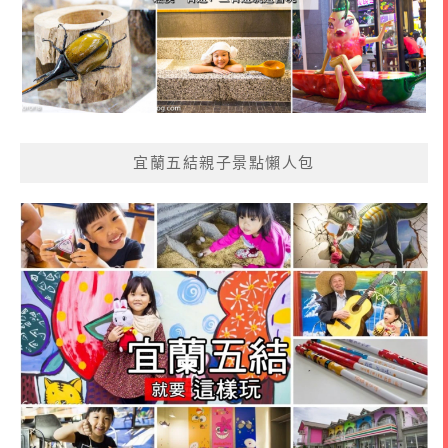
宜蘭五結親子景點懶人包