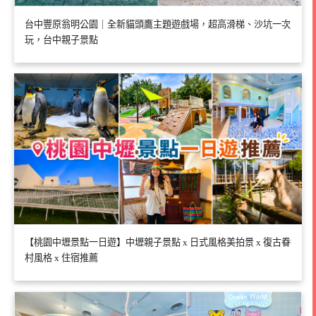
台中豐原翁明公園｜全新貓頭鷹主題遊戲場，超高滑梯、沙坑一次
玩，台中親子景點
【桃園中壢景點一日遊】中壢親子景點 x 日式風格美拍景 x 復古眷
村風格 x 住宿推薦