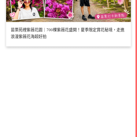
苗栗苑裡紫薇花園｜700棵紫薇花盛開！夏季限定賞花秘境，走進
浪漫紫薇花海超好拍