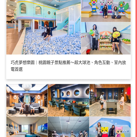
巧虎夢想樂園｜桃園親子景點推薦～超大球池、角色互動、室內放
電首選