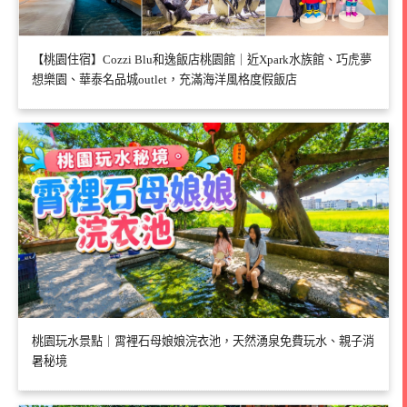
【桃園住宿】Cozzi Blu和逸飯店桃園館｜近Xpark水族館、巧虎夢
想樂園、華泰名品城outlet，充滿海洋風格度假飯店
桃園玩水景點｜霄裡石母娘娘浣衣池，天然湧泉免費玩水、親子消
暑秘境