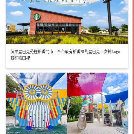
苗栗星巴克苑裡稻香門市｜全台最有稻香味的星巴克，女神Logo
藏在稻田裡