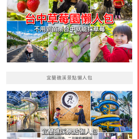
宜蘭礁溪景點懶人包