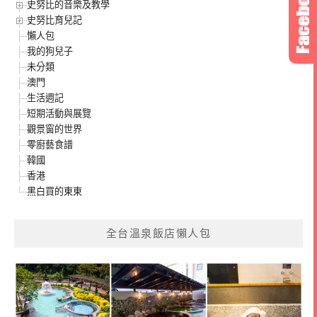
史努比的音樂及教學
史努比育兒記
懶人包
我的狗兒子
未分類
澳門
生活週記
短期活動與展覽
觀景窗的世界
零廚藝食譜
韓國
香港
黑白買的東東
全台溫泉飯店懶人包