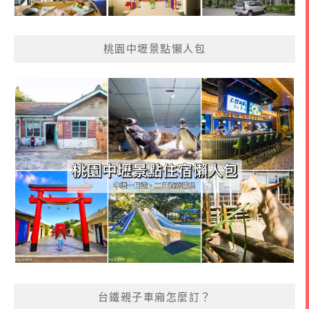
桃園中壢景點懶人包
台鐵親子車廂怎麼訂？