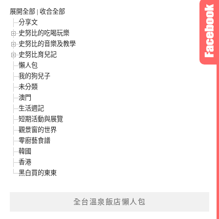
展開全部
|
收合全部
分享文
史努比的吃喝玩樂
史努比的音樂及教學
史努比育兒記
懶人包
我的狗兒子
未分類
澳門
生活週記
短期活動與展覽
觀景窗的世界
零廚藝食譜
韓國
香港
黑白買的東東
全台溫泉飯店懶人包