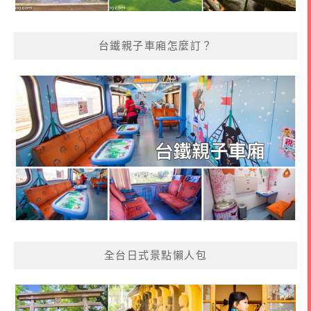
台鐵親子車廂怎麼訂？
全台日式景點懶人包