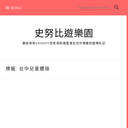
Skip
MENU
to
content
史努比遊樂園
歡迎來到SNOOPY控老母和搗蛋鬼女兒可樂娜的遊樂札記
標籤:
台中兒童體操