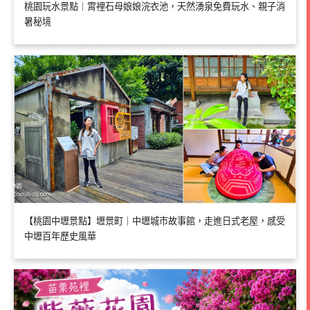
桃園玩水景點｜霄裡石母娘娘浣衣池，天然湧泉免費玩水、親子消
暑秘境
【桃園中壢景點】壢景町｜中壢城市故事館，走進日式老屋，感受
中壢百年歷史風華