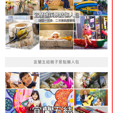
宜蘭五結親子景點懶人包