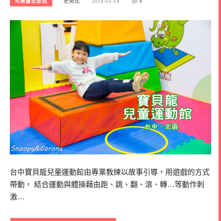
可樂娜去那玩
史努比
2019-03-14
0
台中寶貝龍兒童運動館由專業教練以故事引導，用遊戲的方式
帶動， 結合運動與體操藉由跑、跳、翻、滾、轉…等動作刺
激…