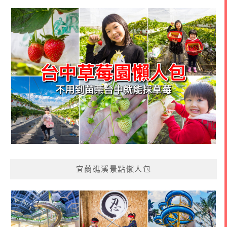
宜蘭礁溪景點懶人包