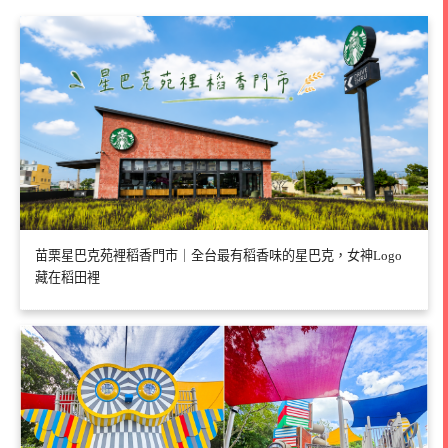
苗栗星巴克苑裡稻香門市｜全台最有稻香味的星巴克，女神Logo
藏在稻田裡