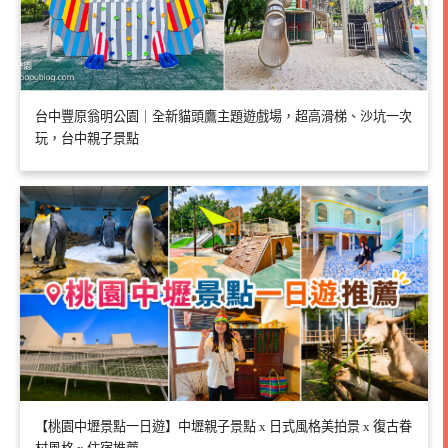
台中豐原翁明公園｜全新貓頭鷹主題遊戲場，超高滑梯、沙坑一次
玩，台中親子景點
【桃園中壢景點一日遊】中壢親子景點 x 日式風格美拍景 x 復古眷