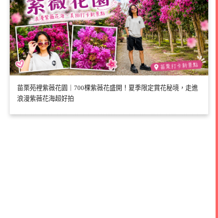
苗栗苑裡紫薇花園｜700棵紫薇花盛開！夏季限定賞花秘境，走進
浪漫紫薇花海超好拍