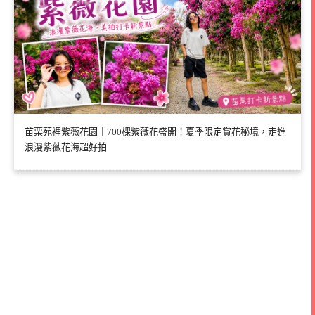
苗栗苑裡紫薇花園｜700棵紫薇花盛開！夏季限定賞花秘境，走進
浪漫紫薇花海超好拍