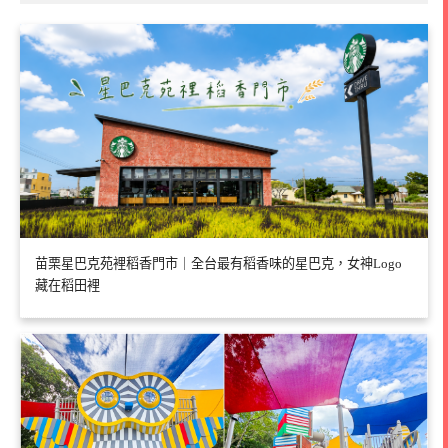
苗栗星巴克苑裡稻香門市｜全台最有稻香味的星巴克，女神Logo
藏在稻田裡