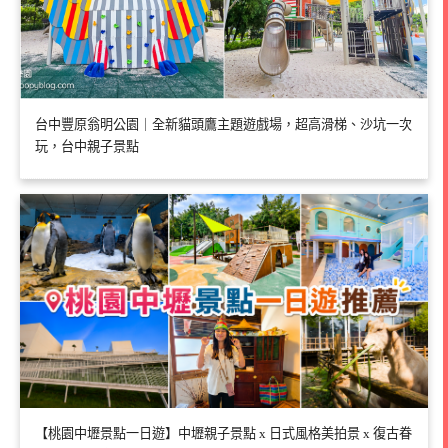
台中豐原翁明公園｜全新貓頭鷹主題遊戲場，超高滑梯、沙坑一次
玩，台中親子景點
【桃園中壢景點一日遊】中壢親子景點 x 日式風格美拍景 x 復古眷