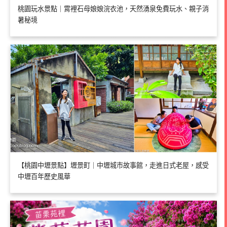
桃園玩水景點｜霄裡石母娘娘浣衣池，天然湧泉免費玩水、親子消
暑秘境
【桃園中壢景點】壢景町｜中壢城市故事館，走進日式老屋，感受
中壢百年歷史風華