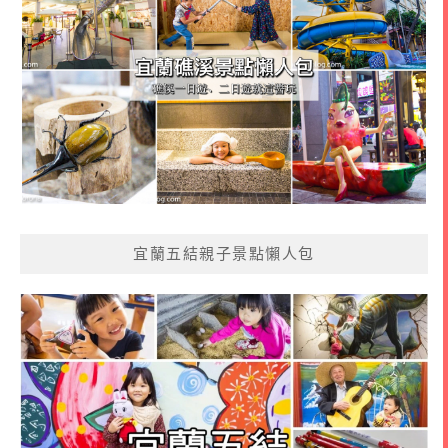
宜蘭五結親子景點懶人包