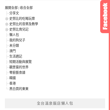
展開全部
|
收合全部
分享文
史努比的吃喝玩樂
史努比的音樂及教學
史努比育兒記
懶人包
我的狗兒子
未分類
澳門
生活週記
短期活動與展覽
觀景窗的世界
零廚藝食譜
韓國
香港
黑白買的東東
全台溫泉飯店懶人包