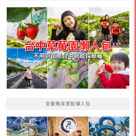
宜蘭礁溪景點懶人包