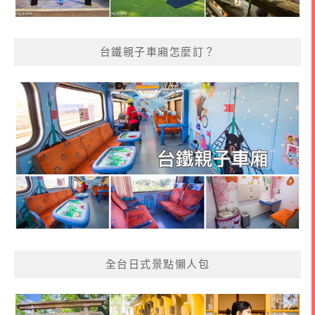
台鐵親子車廂怎麼訂？
全台日式景點懶人包