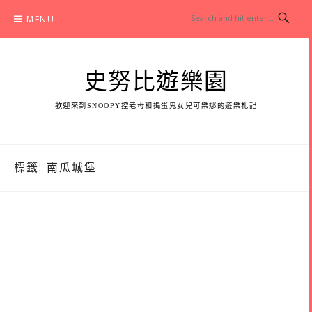
Skip
MENU
to
content
史努比遊樂園
歡迎來到SNOOPY控老母和搗蛋鬼女兒可樂娜的遊樂札記
標籤:
南瓜城堡