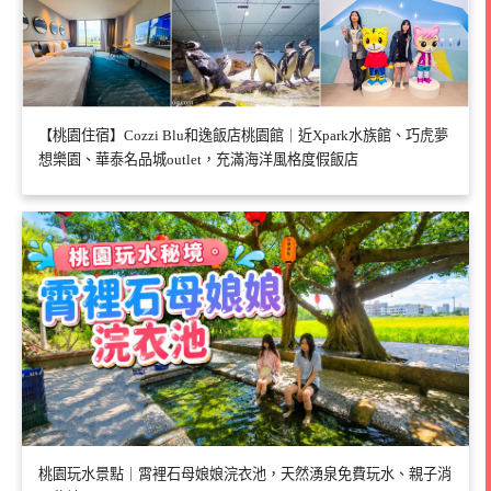
【桃園住宿】Cozzi Blu和逸飯店桃園館｜近Xpark水族館、巧虎夢
想樂園、華泰名品城outlet，充滿海洋風格度假飯店
桃園玩水景點｜霄裡石母娘娘浣衣池，天然湧泉免費玩水、親子消