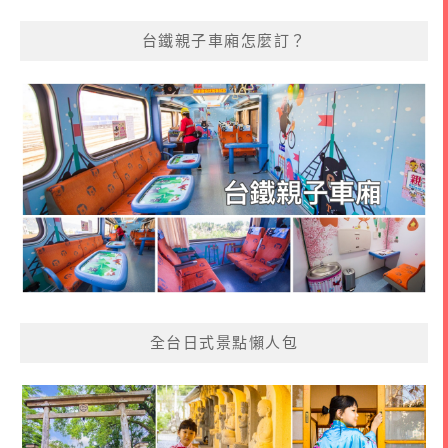
台鐵親子車廂怎麼訂？
全台日式景點懶人包