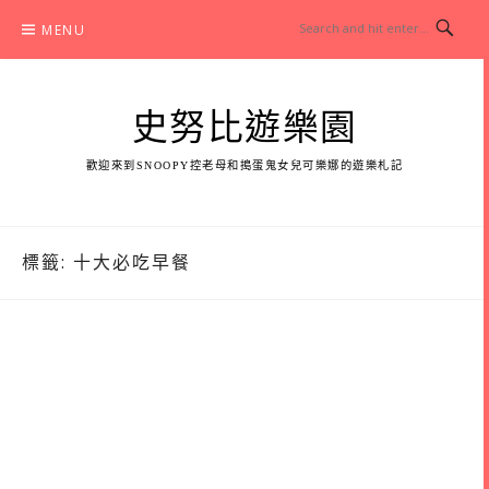
Skip
MENU
to
content
史努比遊樂園
歡迎來到SNOOPY控老母和搗蛋鬼女兒可樂娜的遊樂札記
標籤:
十大必吃早餐