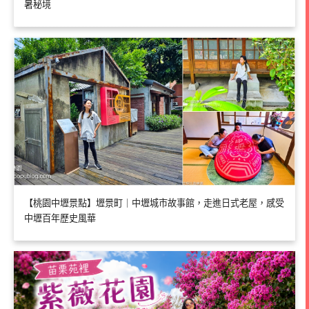
暑秘境
【桃園中壢景點】壢景町｜中壢城市故事館，走進日式老屋，感受
中壢百年歷史風華