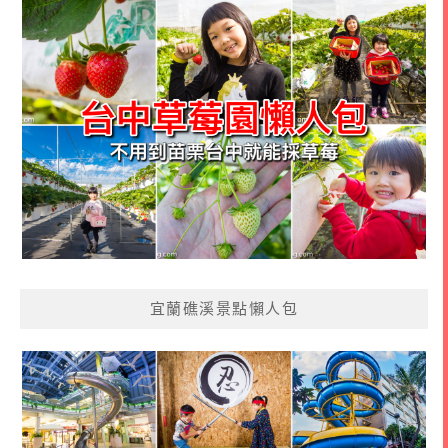
宜蘭礁溪景點懶人包