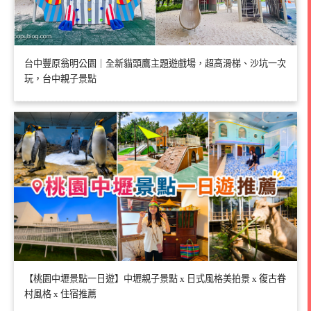
台中豐原翁明公園｜全新貓頭鷹主題遊戲場，超高滑梯、沙坑一次
玩，台中親子景點
【桃園中壢景點一日遊】中壢親子景點 x 日式風格美拍景 x 復古眷
村風格 x 住宿推薦