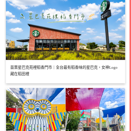
苗栗星巴克苑裡稻香門市｜全台最有稻香味的星巴克，女神Logo
藏在稻田裡