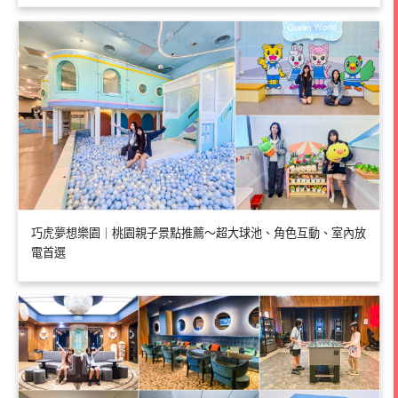
巧虎夢想樂園｜桃園親子景點推薦～超大球池、角色互動、室內放
電首選