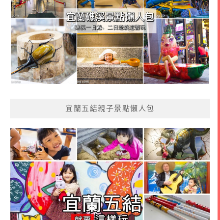
宜蘭五結親子景點懶人包