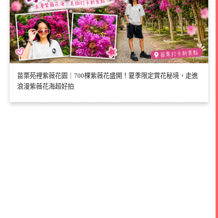
苗栗苑裡紫薇花園｜700棵紫薇花盛開！夏季限定賞花秘境，走進
浪漫紫薇花海超好拍