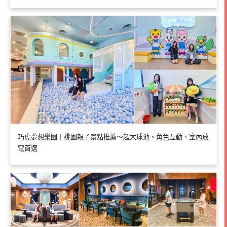
巧虎夢想樂園｜桃園親子景點推薦～超大球池、角色互動、室內放
電首選