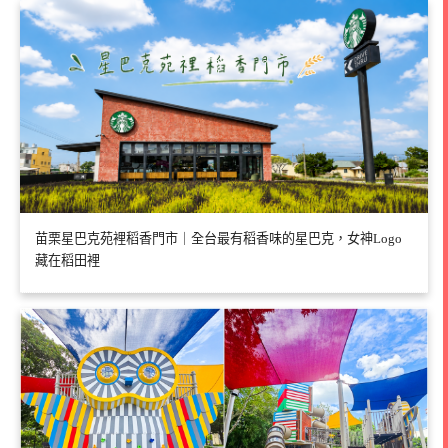
苗栗星巴克苑裡稻香門市｜全台最有稻香味的星巴克，女神Logo
藏在稻田裡