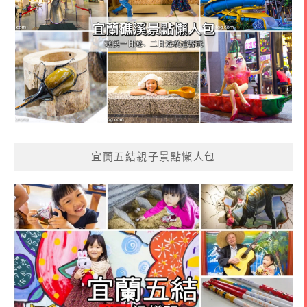
宜蘭五結親子景點懶人包