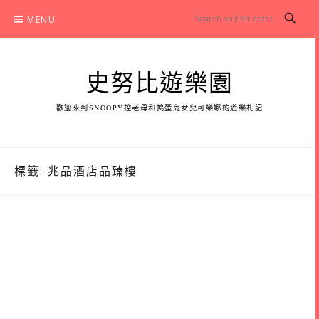
Skip
MENU
to
content
史努比遊樂園
歡迎來到SNOOPY控老母和搗蛋鬼女兒可樂娜的遊樂札記
標籤:
兆品酒店品臻樓