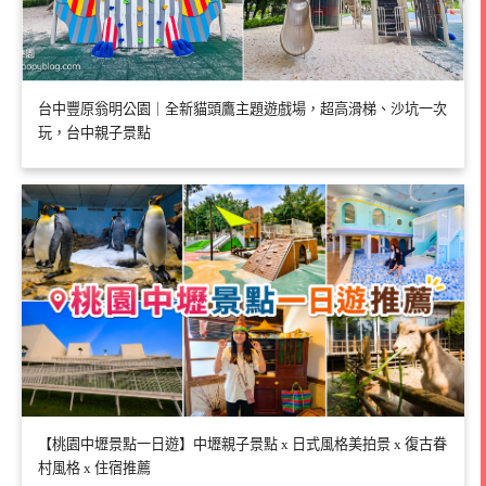
台中豐原翁明公園｜全新貓頭鷹主題遊戲場，超高滑梯、沙坑一次
玩，台中親子景點
【桃園中壢景點一日遊】中壢親子景點 x 日式風格美拍景 x 復古眷
村風格 x 住宿推薦