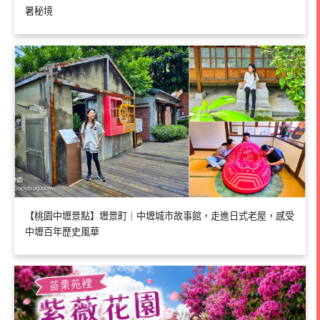
暑秘境
【桃園中壢景點】壢景町｜中壢城市故事館，走進日式老屋，感受
中壢百年歷史風華