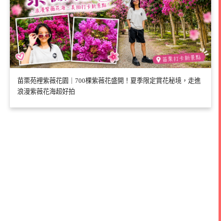
苗栗苑裡紫薇花園｜700棵紫薇花盛開！夏季限定賞花秘境，走進
浪漫紫薇花海超好拍