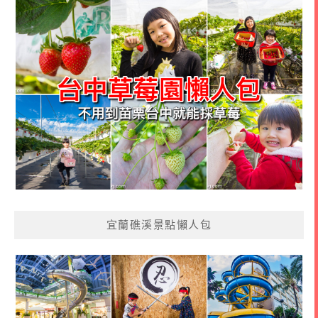
宜蘭礁溪景點懶人包