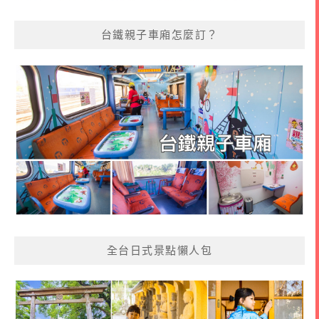
台鐵親子車廂怎麼訂？
全台日式景點懶人包