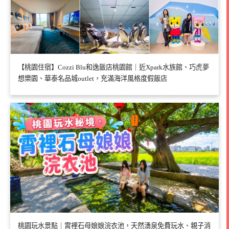
【桃園住宿】Cozzi Blu和逸飯店桃園館｜近Xpark水族館、巧虎夢
想樂園、華泰名品城outlet，充滿海洋風格度假飯店
桃園玩水景點｜霄裡石母娘娘浣衣池，天然湧泉免費玩水、親子消