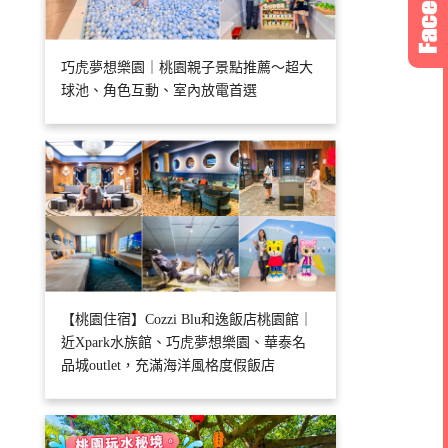
巧虎夢想樂園｜桃園親子景點推薦～超大
球池、角色互動、室內放電首選
【桃園住宿】Cozzi Blu和逸飯店桃園館｜
近Xpark水族館、巧虎夢想樂園、華泰名
品城outlet，充滿海洋風格度假飯店