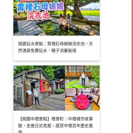
桃園玩水景點｜霄裡石母娘娘浣衣池，天
然湧泉免費玩水、親子消暑秘境
【桃園中壢景點】壢景町｜中壢城市故事
館，走進日式老屋，感受中壢百年歷史風
華