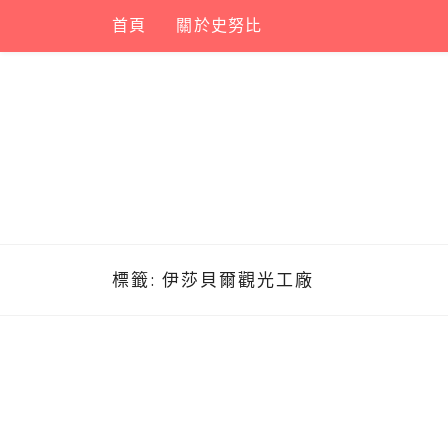
Skip
首頁
關於史努比
to
content
標籤:
伊莎貝爾觀光工廠