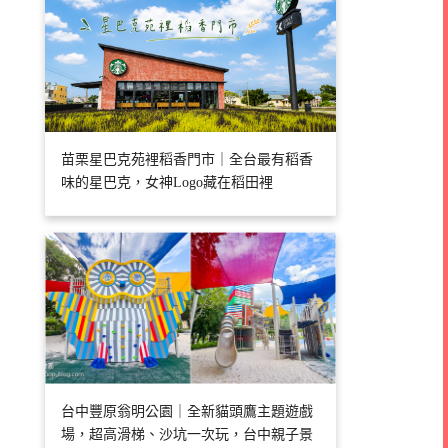
苗栗星巴克苑裡稻香門市｜全台最有稻香
味的星巴克，女神Logo藏在稻田裡
台中豐原翁明公園｜全新貓頭鷹主題遊戲
場，超高滑梯、沙坑一次玩，台中親子景