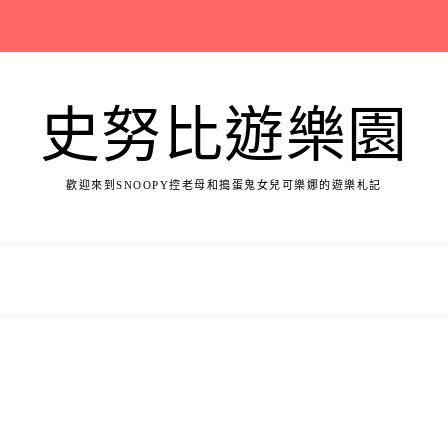
史努比遊樂園
歡迎來到SNOOPY控老母和搗蛋鬼女兒可樂娜的遊樂札記