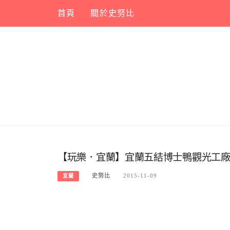
Skip
首頁
關於史努比
to
content
【玩樂．宜蘭】宜蘭五結博士鴨觀光工
史努比
2015-11-09
宜蘭