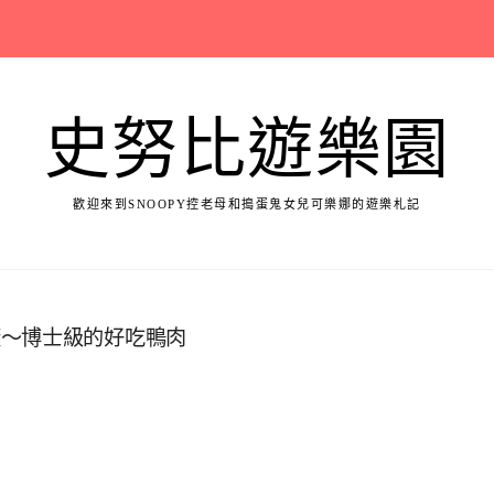
史努比遊樂園
歡迎來到SNOOPY控老母和搗蛋鬼女兒可樂娜的遊樂札記
廠～博士級的好吃鴨肉