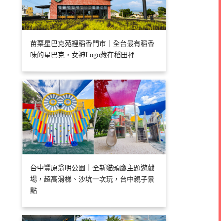
苗栗星巴克苑裡稻香門市｜全台最有稻香
味的星巴克，女神Logo藏在稻田裡
台中豐原翁明公園｜全新貓頭鷹主題遊戲
場，超高滑梯、沙坑一次玩，台中親子景
點