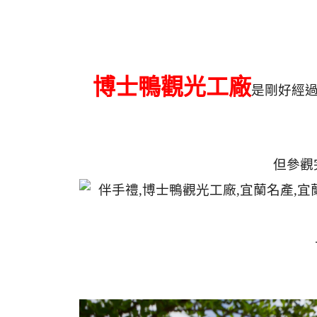
博士鴨觀光工廠
是剛好經
但參觀