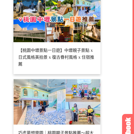
【桃園中壢景點一日遊】中壢親子景點 x
日式風格美拍景 x 復古眷村風格 x 住宿推
薦
巧虎夢想樂園｜桃園親子景點推薦～超大