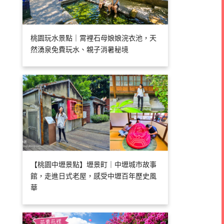
桃園玩水景點｜霄裡石母娘娘浣衣池，天
然湧泉免費玩水、親子消暑秘境
【桃園中壢景點】壢景町｜中壢城市故事
館，走進日式老屋，感受中壢百年歷史風
華