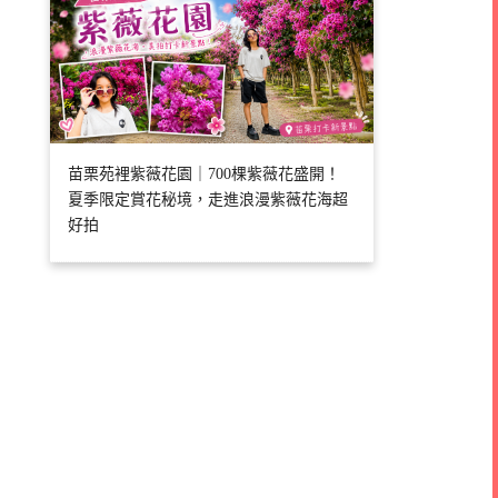
苗栗苑裡紫薇花園｜700棵紫薇花盛開！
夏季限定賞花秘境，走進浪漫紫薇花海超
好拍