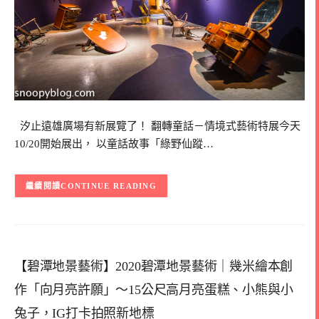
汐止遠雄廣場有新展覽了！ 翻轉童話－情境式藝術特展今天
10/20開始展出， 以童話故事「綠野仙蹤…
CONTINUE READING
【碧潭地景藝術】2020碧潭地景藝術｜幾米繪本創
作「向月亮許願」～15公尺高月亮蛋糕、小熊與小
兔子，IG打卡拍照新地標