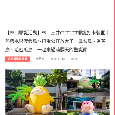
【林口耶誕活動】林口三井OUTLET耶誕打卡裝置｜
熱帶水果渡假島～扭蛋公仔放大了，鳳梨鳥、香蕉
鳥、哈密瓜鳥…一起來過萌翻天的聖誕節
短期活動與展覽
史努比
2020-11-18
0