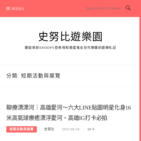
Skip
MENU
to
content
史努比遊樂園
歡迎來到SNOOPY控老母和搗蛋鬼女兒可樂娜的遊樂札記
分類:
短期活動與展覽
聊療漂漂河｜高雄愛河～六大LINE貼圖明星化身16
米高氣球療癒漂浮愛河，高雄IG打卡必拍
短期活動與展覽
史努比
2022-08-29
0