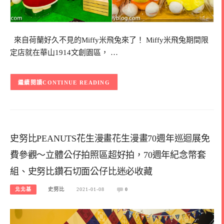
來自荷蘭好久不見的Miffy米飛兔來了！ Miffy米飛兔期間限
定店就在華山1914文創園區， …
CONTINUE READING
史努比PEANUTS花生漫畫花生漫畫70週年巡迴展免
費參觀～立體公仔拍照區超好拍，70週年紀念幣套
組、史努比鑽石切面公仔比迷必收藏
北北基
史努比
2021-01-08
0