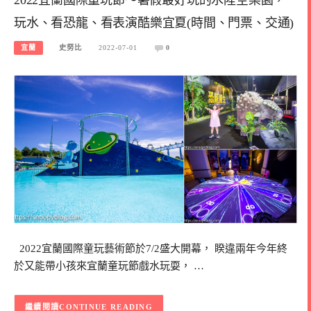
玩水、看恐龍、看表演酷樂宜夏(時間、門票、交通)
宜蘭
史努比
2022-07-01
0
2022宜蘭國際童玩藝術節於7/2盛大開幕， 睽違兩年今年終
於又能帶小孩來宜蘭童玩節戲水玩耍， …
CONTINUE READING