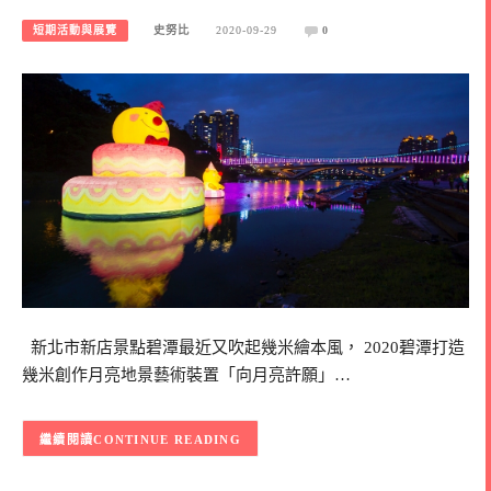
短期活動與展覽
史努比
2020-09-29
0
新北市新店景點碧潭最近又吹起幾米繪本風， 2020碧潭打造
幾米創作月亮地景藝術裝置「向月亮許願」…
CONTINUE READING