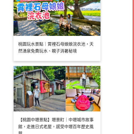
桃園玩水景點｜霄裡石母娘娘浣衣池，天
然湧泉免費玩水、親子消暑秘境
【桃園中壢景點】壢景町｜中壢城市故事
館，走進日式老屋，感受中壢百年歷史風
華