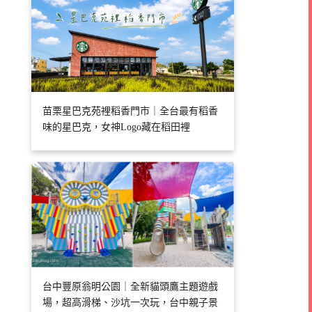
苗栗星巴克苑裡稻香門市｜全台最有稻香
味的星巴克，女神Logo藏在稻田裡
台中豐原翁明公園｜全新貓頭鷹主題遊戲
場，超高滑梯、沙坑一次玩，台中親子景