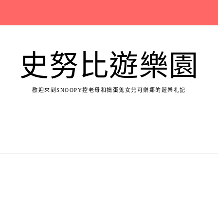
史努比遊樂園
歡迎來到SNOOPY控老母和搗蛋鬼女兒可樂娜的遊樂札記