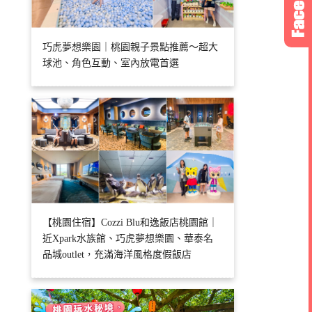
巧虎夢想樂園｜桃園親子景點推薦～超大
球池、角色互動、室內放電首選
【桃園住宿】Cozzi Blu和逸飯店桃園館｜
近Xpark水族館、巧虎夢想樂園、華泰名
品城outlet，充滿海洋風格度假飯店