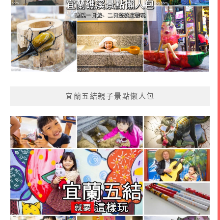
宜蘭五結親子景點懶人包