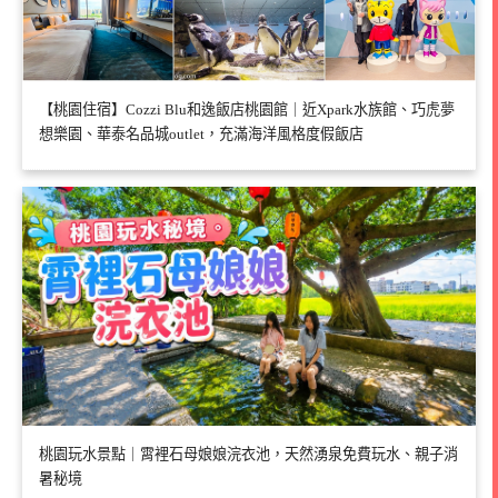
【桃園住宿】Cozzi Blu和逸飯店桃園館｜近Xpark水族館、巧虎夢
想樂園、華泰名品城outlet，充滿海洋風格度假飯店
桃園玩水景點｜霄裡石母娘娘浣衣池，天然湧泉免費玩水、親子消
暑秘境