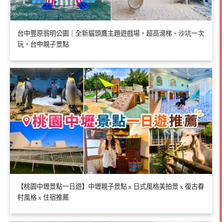
台中豐原翁明公園｜全新貓頭鷹主題遊戲場，超高滑梯、沙坑一次
玩，台中親子景點
【桃園中壢景點一日遊】中壢親子景點 x 日式風格美拍景 x 復古眷
村風格 x 住宿推薦