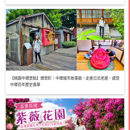
【桃園中壢景點】壢景町｜中壢城市故事館，走進日式老屋，感受
中壢百年歷史風華