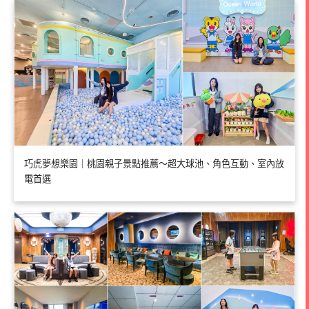
巧虎夢想樂園｜桃園親子景點推薦～超大球池、角色互動、室內放
電首選