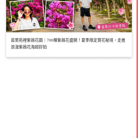
苗栗苑裡紫薇花園｜700棵紫薇花盛開！夏季限定賞花秘境，走進
浪漫紫薇花海超好拍