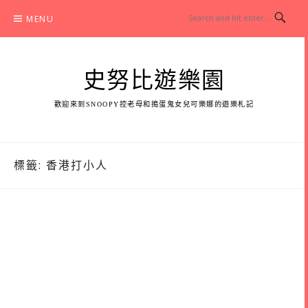
Skip
MENU
to
content
史努比遊樂園
歡迎來到SNOOPY控老母和搗蛋鬼女兒可樂娜的遊樂札記
標籤:
香港打小人