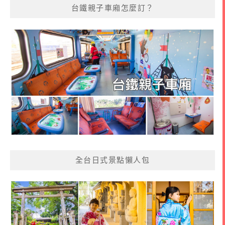
台鐵親子車廂怎麼訂？
全台日式景點懶人包