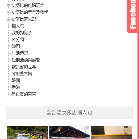
史努比的吃喝玩樂
史努比的音樂及教學
史努比育兒記
懶人包
我的狗兒子
未分類
澳門
生活週記
短期活動與展覽
觀景窗的世界
零廚藝食譜
韓國
香港
黑白買的東東
全台溫泉飯店懶人包