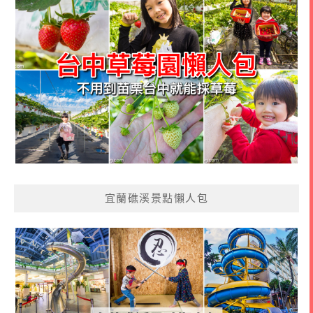
宜蘭礁溪景點懶人包