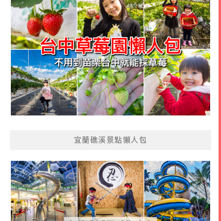
宜蘭礁溪景點懶人包