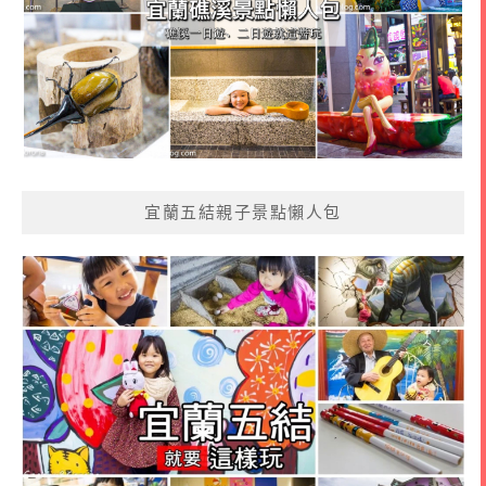
宜蘭五結親子景點懶人包