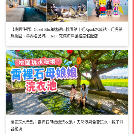
【桃園住宿】Cozzi Blu和逸飯店桃園館｜近Xpark水族館、巧虎夢
想樂園、華泰名品城outlet，充滿海洋風格度假飯店
桃園玩水景點｜霄裡石母娘娘浣衣池，天然湧泉免費玩水、親子消
暑秘境