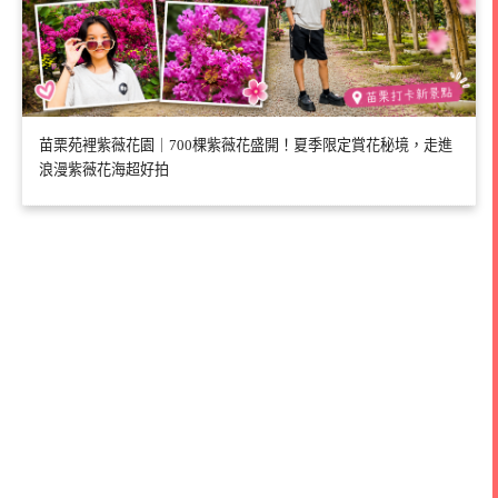
苗栗苑裡紫薇花園｜700棵紫薇花盛開！夏季限定賞花秘境，走進
浪漫紫薇花海超好拍