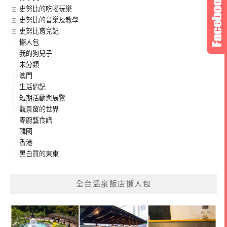
史努比的吃喝玩樂
史努比的音樂及教學
史努比育兒記
懶人包
我的狗兒子
未分類
澳門
生活週記
短期活動與展覽
觀景窗的世界
零廚藝食譜
韓國
香港
黑白買的東東
全台溫泉飯店懶人包