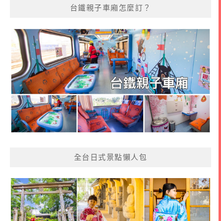
台鐵親子車廂怎麼訂？
全台日式景點懶人包