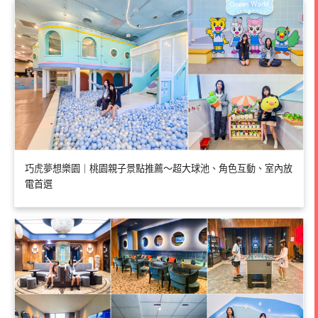
巧虎夢想樂園｜桃園親子景點推薦～超大球池、角色互動、室內放
電首選