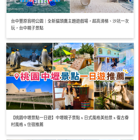
台中豐原翁明公園｜全新貓頭鷹主題遊戲場，超高滑梯、沙坑一次
玩，台中親子景點
【桃園中壢景點一日遊】中壢親子景點 x 日式風格美拍景 x 復古眷
村風格 x 住宿推薦