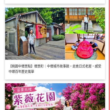
【桃園中壢景點】壢景町｜中壢城市故事館，走進日式老屋，感受
中壢百年歷史風華