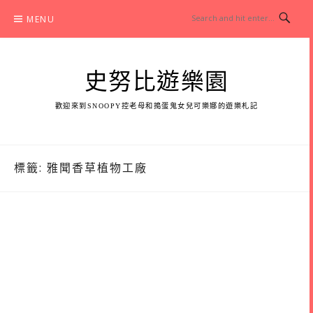
Skip
MENU
to
content
史努比遊樂園
歡迎來到SNOOPY控老母和搗蛋鬼女兒可樂娜的遊樂札記
標籤:
雅聞香草植物工廠