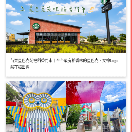
苗栗星巴克苑裡稻香門市｜全台最有稻香味的星巴克，女神Logo
藏在稻田裡