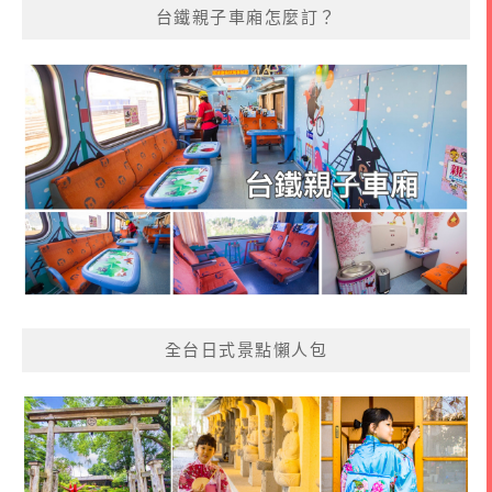
台鐵親子車廂怎麼訂？
全台日式景點懶人包