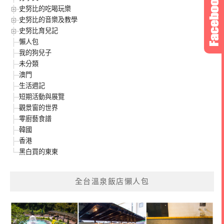
史努比的吃喝玩樂
史努比的音樂及教學
史努比育兒記
懶人包
我的狗兒子
未分類
澳門
生活週記
短期活動與展覽
觀景窗的世界
零廚藝食譜
韓國
香港
黑白買的東東
全台溫泉飯店懶人包