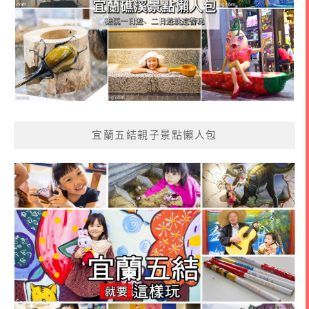
宜蘭五結親子景點懶人包