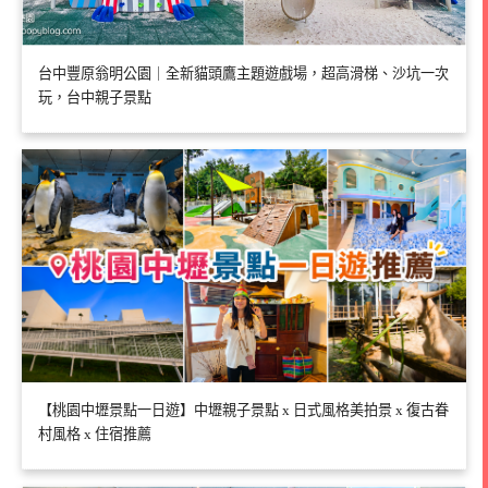
台中豐原翁明公園｜全新貓頭鷹主題遊戲場，超高滑梯、沙坑一次
玩，台中親子景點
【桃園中壢景點一日遊】中壢親子景點 x 日式風格美拍景 x 復古眷
村風格 x 住宿推薦