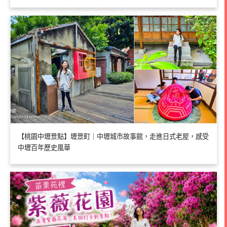
【桃園中壢景點】壢景町｜中壢城市故事館，走進日式老屋，感受
中壢百年歷史風華