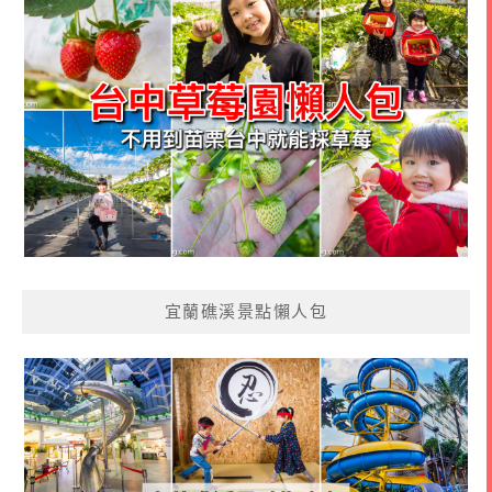
宜蘭礁溪景點懶人包