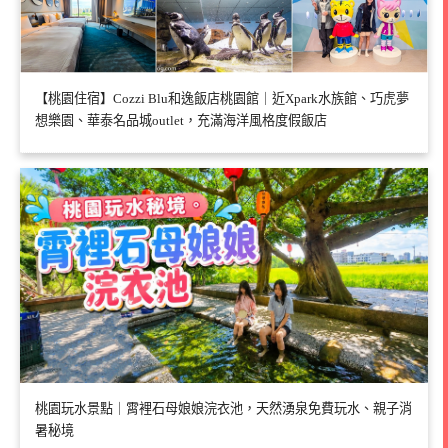
【桃園住宿】Cozzi Blu和逸飯店桃園館｜近Xpark水族館、巧虎夢
想樂園、華泰名品城outlet，充滿海洋風格度假飯店
桃園玩水景點｜霄裡石母娘娘浣衣池，天然湧泉免費玩水、親子消
暑秘境