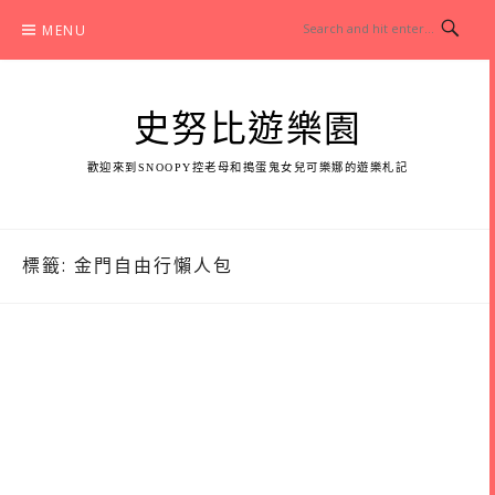
Skip
MENU
to
content
史努比遊樂園
歡迎來到SNOOPY控老母和搗蛋鬼女兒可樂娜的遊樂札記
標籤:
金門自由行懶人包