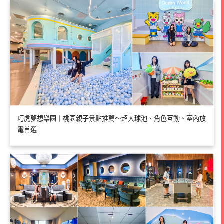
巧虎夢想樂園｜桃園親子景點推薦～超大球池、角色互動、室內放
電首選