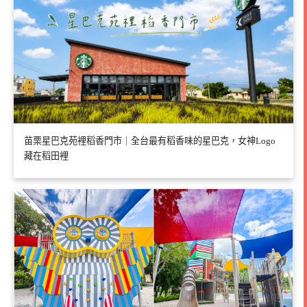
苗栗星巴克苑裡稻香門市｜全台最有稻香味的星巴克，女神Logo
藏在稻田裡