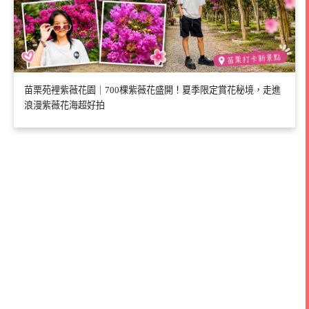
苗栗苑裡紫薇花園｜700棵紫薇花盛開！夏季限定賞花秘境，走進
浪漫紫薇花海超好拍