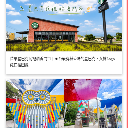
苗栗星巴克苑裡稻香門市｜全台最有稻香味的星巴克，女神Logo
藏在稻田裡