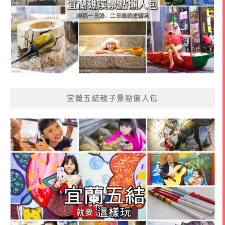
宜蘭五結親子景點懶人包