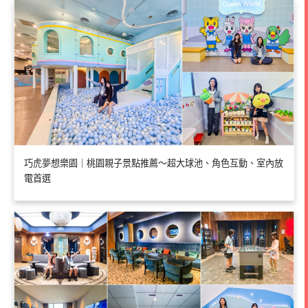
巧虎夢想樂園｜桃園親子景點推薦～超大球池、角色互動、室內放
電首選