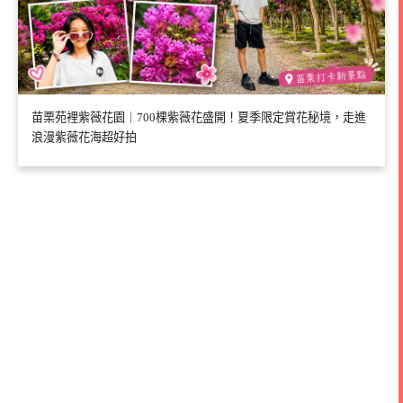
苗栗苑裡紫薇花園｜700棵紫薇花盛開！夏季限定賞花秘境，走進
浪漫紫薇花海超好拍