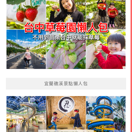
宜蘭礁溪景點懶人包