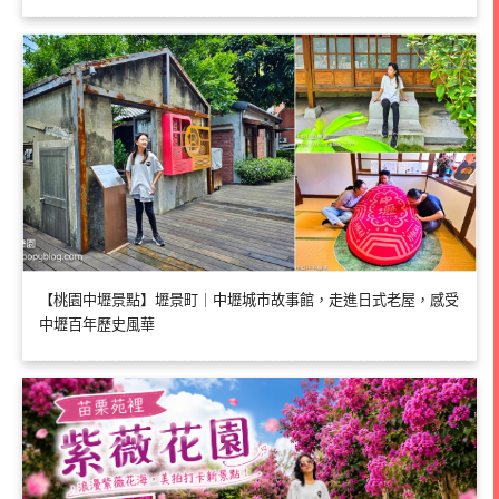
【桃園中壢景點】壢景町｜中壢城市故事館，走進日式老屋，感受
中壢百年歷史風華