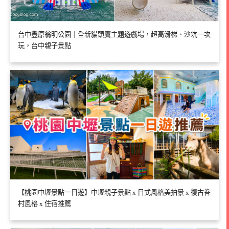
台中豐原翁明公園｜全新貓頭鷹主題遊戲場，超高滑梯、沙坑一次
玩，台中親子景點
【桃園中壢景點一日遊】中壢親子景點 x 日式風格美拍景 x 復古眷
村風格 x 住宿推薦