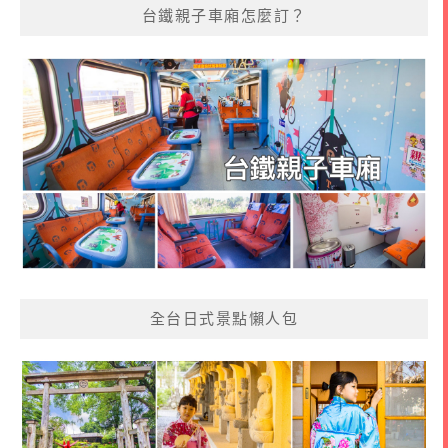
台鐵親子車廂怎麼訂？
全台日式景點懶人包