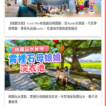
【桃園住宿】Cozzi Blu和逸飯店桃園館｜近Xpark水族館、巧虎夢
想樂園、華泰名品城outlet，充滿海洋風格度假飯店
桃園玩水景點｜霄裡石母娘娘浣衣池，天然湧泉免費玩水、親子消
暑秘境