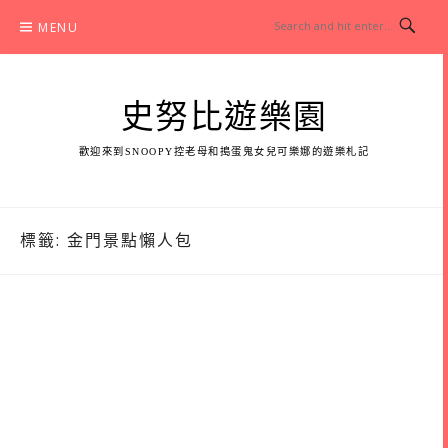
Skip
MENU
to
content
史努比遊樂園
歡迎來到SNOOPY控老母和搗蛋鬼女兒可樂娜的遊樂札記
標籤:
金門景點懶人包