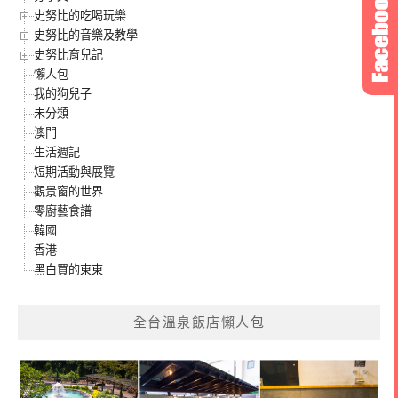
史努比的吃喝玩樂
史努比的音樂及教學
史努比育兒記
懶人包
我的狗兒子
未分類
澳門
生活週記
短期活動與展覽
觀景窗的世界
零廚藝食譜
韓國
香港
黑白買的東東
全台溫泉飯店懶人包