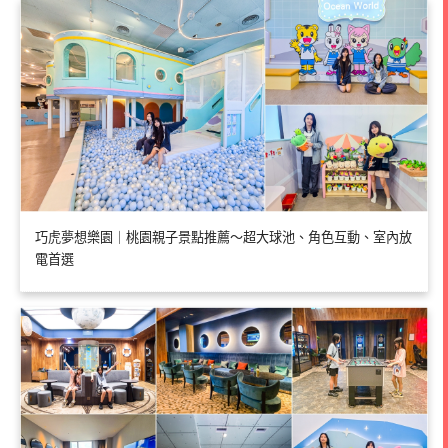
巧虎夢想樂園｜桃園親子景點推薦～超大球池、角色互動、室內放
電首選