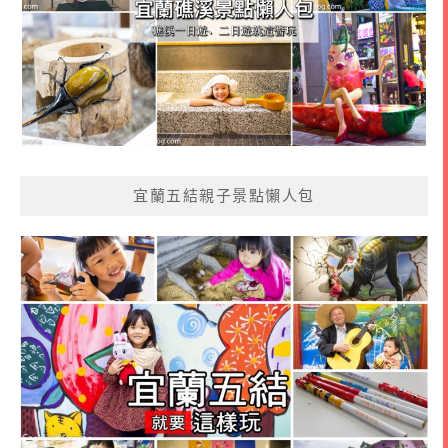
宜蘭五結親子景點懶人包