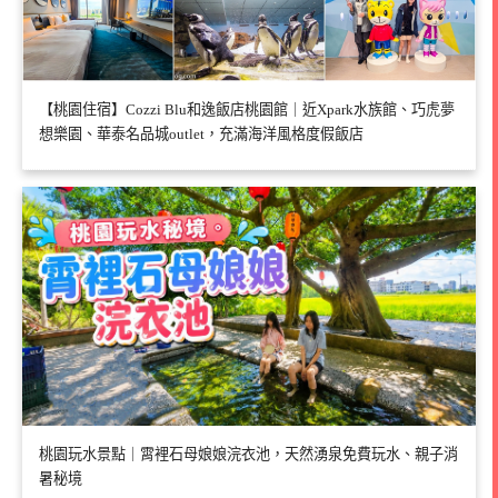
【桃園住宿】Cozzi Blu和逸飯店桃園館｜近Xpark水族館、巧虎夢
想樂園、華泰名品城outlet，充滿海洋風格度假飯店
桃園玩水景點｜霄裡石母娘娘浣衣池，天然湧泉免費玩水、親子消
暑秘境