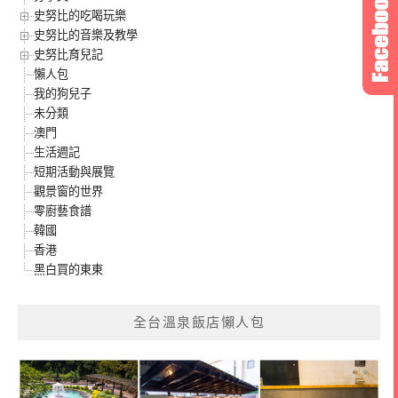
史努比的吃喝玩樂
史努比的音樂及教學
史努比育兒記
懶人包
我的狗兒子
未分類
澳門
生活週記
短期活動與展覽
觀景窗的世界
零廚藝食譜
韓國
香港
黑白買的東東
全台溫泉飯店懶人包