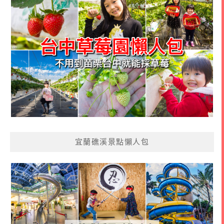
宜蘭礁溪景點懶人包