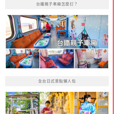
台鐵親子車廂怎麼訂？
全台日式景點懶人包