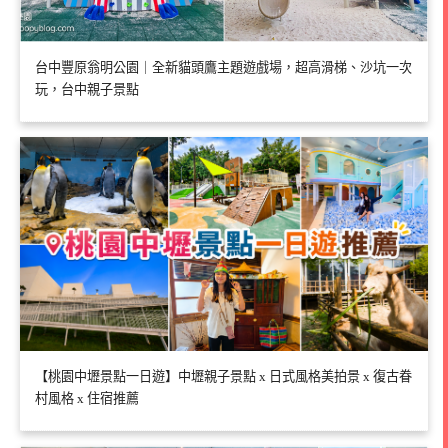
台中豐原翁明公園｜全新貓頭鷹主題遊戲場，超高滑梯、沙坑一次
玩，台中親子景點
【桃園中壢景點一日遊】中壢親子景點 x 日式風格美拍景 x 復古眷
村風格 x 住宿推薦