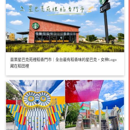
苗栗星巴克苑裡稻香門市｜全台最有稻香味的星巴克，女神Logo
藏在稻田裡