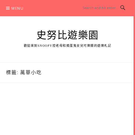
Skip
MENU
to
content
史努比遊樂園
歡迎來到SNOOPY控老母和搗蛋鬼女兒可樂娜的遊樂札記
標籤:
萬華小吃