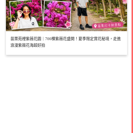
苗栗苑裡紫薇花園｜700棵紫薇花盛開！夏季限定賞花秘境，走進
浪漫紫薇花海超好拍