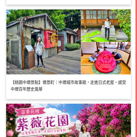
【桃園中壢景點】壢景町｜中壢城市故事館，走進日式老屋，感受
中壢百年歷史風華