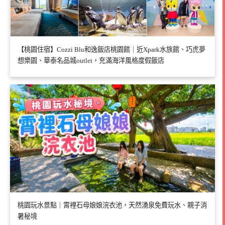
【桃園住宿】Cozzi Blu和逸飯店桃園館｜近Xpark水族館、巧虎夢
想樂園、華泰名品城outlet，充滿海洋風格度假飯店
桃園玩水景點｜霄裡石母娘娘浣衣池，天然湧泉免費玩水、親子消
暑秘境