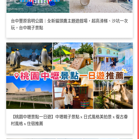
台中豐原翁明公園｜全新貓頭鷹主題遊戲場，超高滑梯、沙坑一次
玩，台中親子景點
【桃園中壢景點一日遊】中壢親子景點 x 日式風格美拍景 x 復古眷
村風格 x 住宿推薦