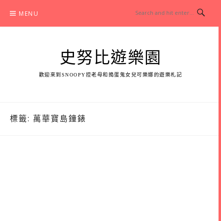
Skip
MENU
to
content
史努比遊樂園
歡迎來到SNOOPY控老母和搗蛋鬼女兒可樂娜的遊樂札記
標籤:
萬華寶島鐘錶