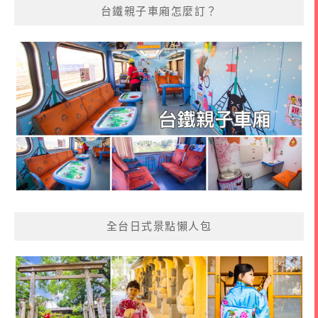
台鐵親子車廂怎麼訂？
全台日式景點懶人包