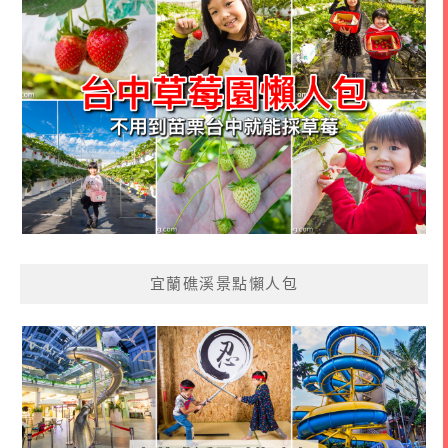
宜蘭礁溪景點懶人包