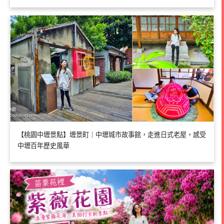
【桃園中壢景點】壢景町｜中壢城市故事館，走進日式老屋，感受
中壢百年歷史風華