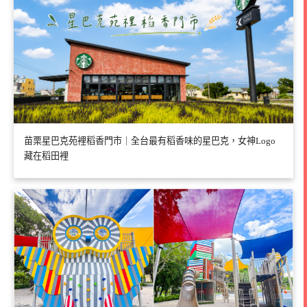
苗栗星巴克苑裡稻香門市｜全台最有稻香味的星巴克，女神Logo
藏在稻田裡