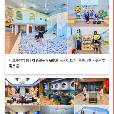
巧虎夢想樂園｜桃園親子景點推薦～超大球池、角色互動、室內放
電首選