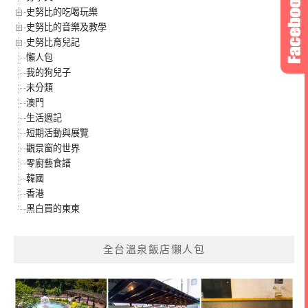
史努比的吃喝玩樂
史努比的音樂及教學
史努比育兒記
懶人包
我的狗兒子
未分類
澳門
生活週記
短期活動與展覽
觀景窗的世界
零廚藝食譜
韓國
香港
黑白買的東東
全台溫泉飯店懶人包