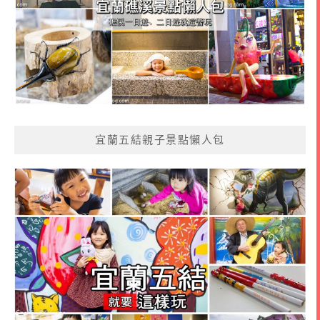
宜蘭五結親子景點懶人包