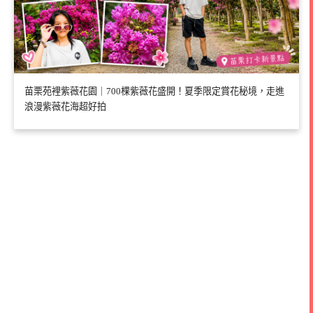
苗栗苑裡紫薇花園｜700棵紫薇花盛開！夏季限定賞花秘境，走進
浪漫紫薇花海超好拍