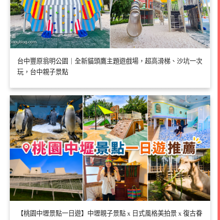
台中豐原翁明公園｜全新貓頭鷹主題遊戲場，超高滑梯、沙坑一次
玩，台中親子景點
【桃園中壢景點一日遊】中壢親子景點 x 日式風格美拍景 x 復古眷