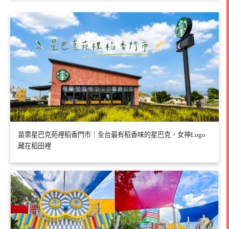
苗栗星巴克苑裡稻香門市｜全台最有稻香味的星巴克，女神Logo
藏在稻田裡