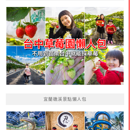
宜蘭礁溪景點懶人包