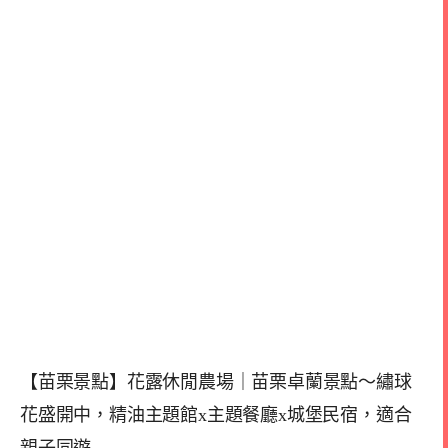
【苗栗景點】花露休閒農場｜苗栗卓蘭景點～繡球
花盛開中，精油主題館x主題餐廳x城堡民宿，適合
親子同遊