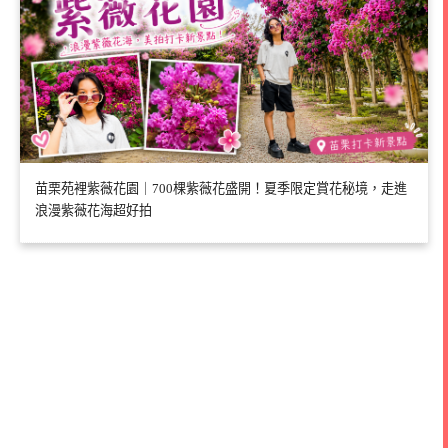
苗栗苑裡紫薇花園｜700棵紫薇花盛開！夏季限定賞花秘境，走進
浪漫紫薇花海超好拍