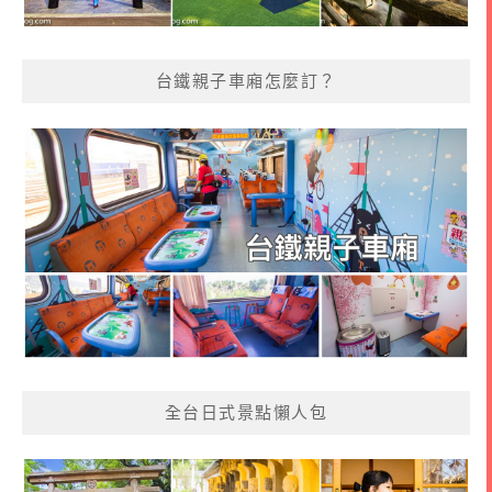
台鐵親子車廂怎麼訂？
全台日式景點懶人包