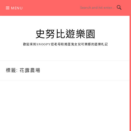
Skip
MENU
to
content
史努比遊樂園
歡迎來到SNOOPY控老母和搗蛋鬼女兒可樂娜的遊樂札記
標籤:
花露農場