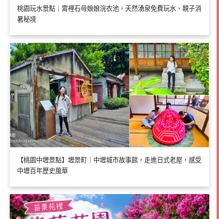
桃園玩水景點｜霄裡石母娘娘浣衣池，天然湧泉免費玩水、親子消
暑秘境
【桃園中壢景點】壢景町｜中壢城市故事館，走進日式老屋，感受
中壢百年歷史風華