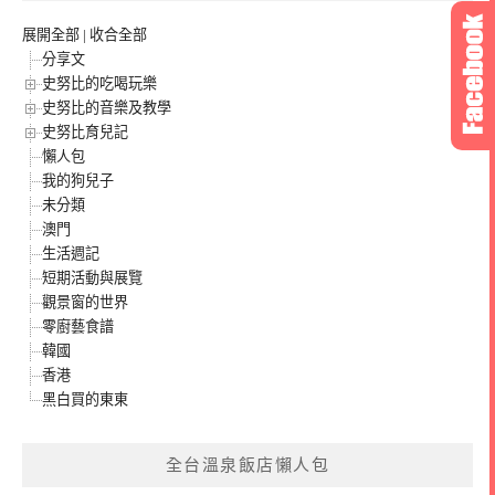
展開全部
|
收合全部
分享文
史努比的吃喝玩樂
史努比的音樂及教學
史努比育兒記
懶人包
我的狗兒子
未分類
澳門
生活週記
短期活動與展覽
觀景窗的世界
零廚藝食譜
韓國
香港
黑白買的東東
全台溫泉飯店懶人包