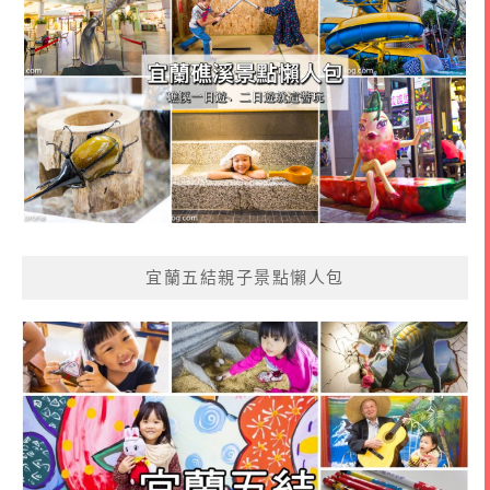
宜蘭五結親子景點懶人包