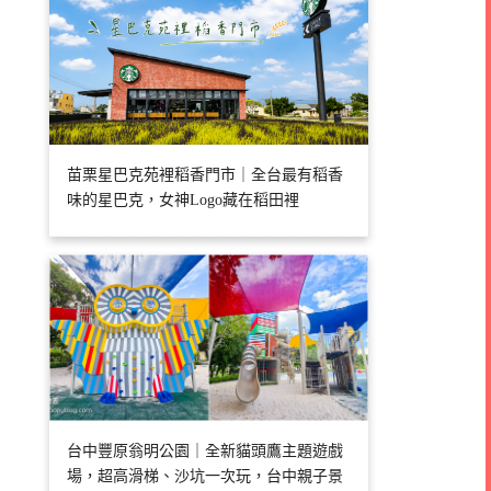
苗栗星巴克苑裡稻香門市｜全台最有稻香
味的星巴克，女神Logo藏在稻田裡
台中豐原翁明公園｜全新貓頭鷹主題遊戲
場，超高滑梯、沙坑一次玩，台中親子景