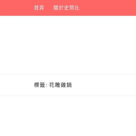
Skip
首頁
關於史努比
to
content
標籤:
花雕雞鍋