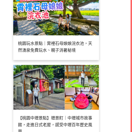
桃園玩水景點｜霄裡石母娘娘浣衣池，天
然湧泉免費玩水、親子消暑秘境
【桃園中壢景點】壢景町｜中壢城市故事
館，走進日式老屋，感受中壢百年歷史風
華