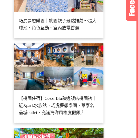
巧虎夢想樂園｜桃園親子景點推薦～超大
球池、角色互動、室內放電首選
【桃園住宿】Cozzi Blu和逸飯店桃園館｜
近Xpark水族館、巧虎夢想樂園、華泰名
品城outlet，充滿海洋風格度假飯店