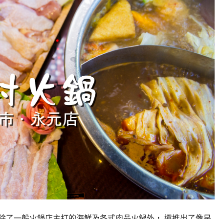
除了一般火鍋店主打的海鮮及各式肉品火鍋外， 還推出了像是