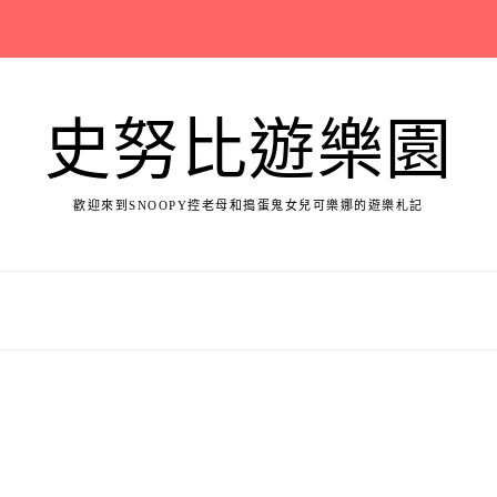
史努比遊樂園
歡迎來到SNOOPY控老母和搗蛋鬼女兒可樂娜的遊樂札記