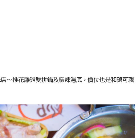
元店～推花雕雞雙拼鍋及麻辣湯底，價位也是和藹可親