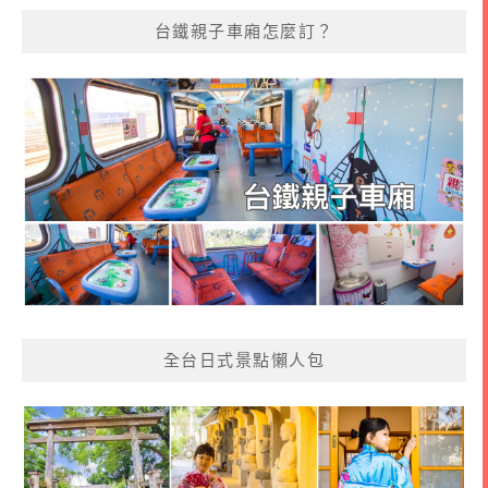
台鐵親子車廂怎麼訂？
全台日式景點懶人包