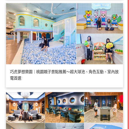
巧虎夢想樂園｜桃園親子景點推薦～超大球池、角色互動、室內放
電首選