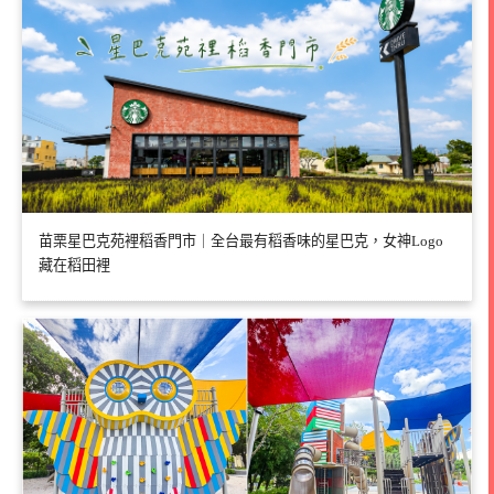
苗栗星巴克苑裡稻香門市｜全台最有稻香味的星巴克，女神Logo
藏在稻田裡