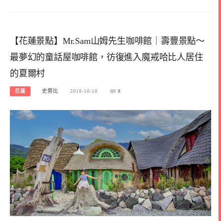
【花蓮景點】Mr.Sam山姆先生咖啡館｜壽豐景點～
最夢幻的童話屋咖啡館，彷復進入魔戒哈比人居住
的夏爾村
花蓮
史努比
2018-10-18
0