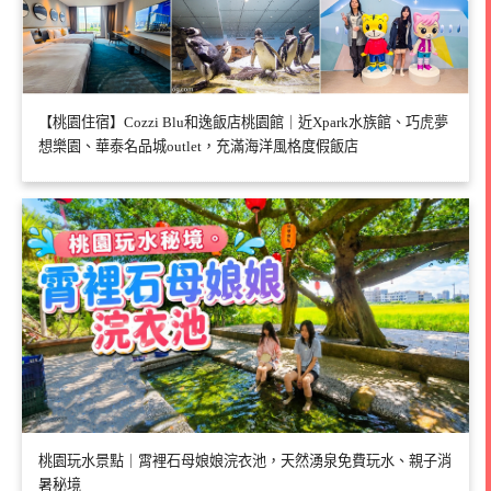
【桃園住宿】Cozzi Blu和逸飯店桃園館｜近Xpark水族館、巧虎夢
想樂園、華泰名品城outlet，充滿海洋風格度假飯店
桃園玩水景點｜霄裡石母娘娘浣衣池，天然湧泉免費玩水、親子消
暑秘境