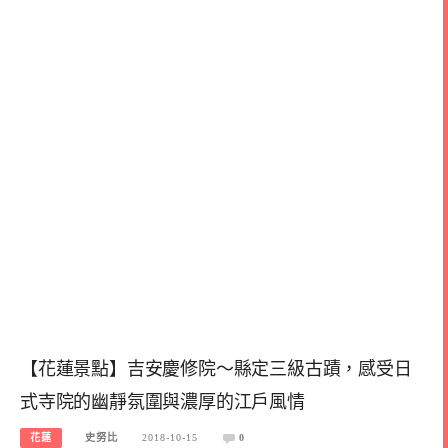
【花蓮景點】吉安慶修院～縣定三級古蹟，感受日
式寺院的幽靜氛圍與濃厚的江戶風情
花蓮
史努比
2018-10-15
0