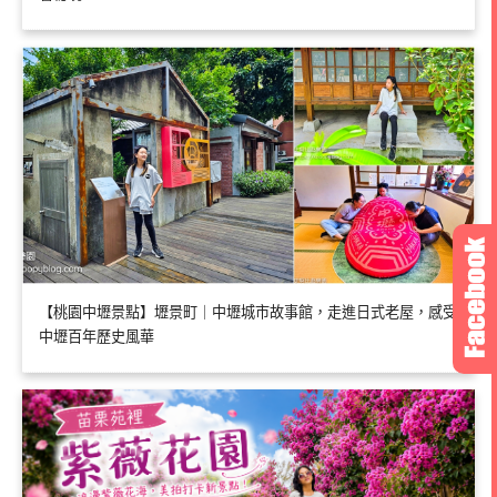
【桃園中壢景點】壢景町｜中壢城市故事館，走進日式老屋，感受
中壢百年歷史風華