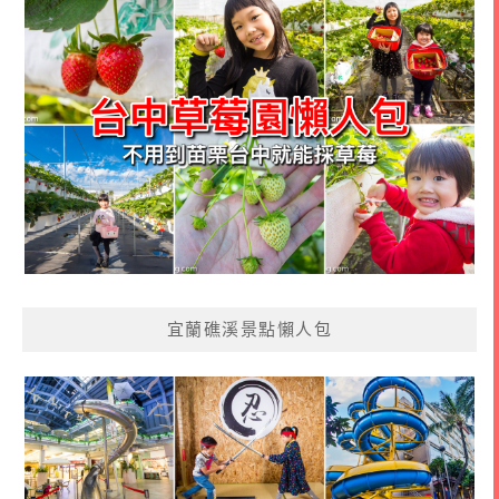
宜蘭礁溪景點懶人包