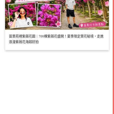
苗栗苑裡紫薇花園｜700棵紫薇花盛開！夏季限定賞花秘境，走進
浪漫紫薇花海超好拍