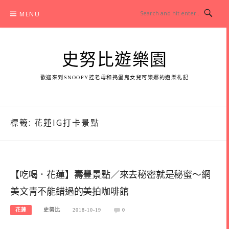
Skip
MENU
to
content
史努比遊樂園
歡迎來到SNOOPY控老母和搗蛋鬼女兒可樂娜的遊樂札記
標籤:
花蓮IG打卡景點
【吃喝．花蓮】壽豐景點／來去秘密就是秘蜜～網
美文青不能錯過的美拍咖啡館
花蓮
史努比
2018-10-19
0