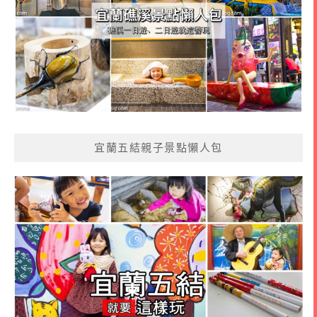
宜蘭五結親子景點懶人包