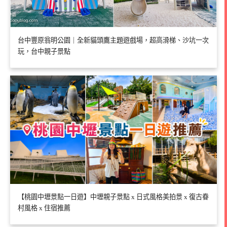
台中豐原翁明公園｜全新貓頭鷹主題遊戲場，超高滑梯、沙坑一次
玩，台中親子景點
【桃園中壢景點一日遊】中壢親子景點 x 日式風格美拍景 x 復古眷
村風格 x 住宿推薦