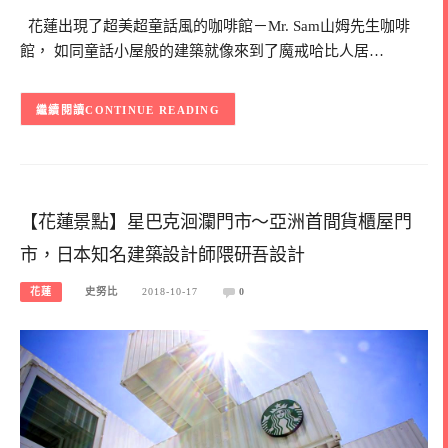
花蓮出現了超美超童話風的咖啡館－Mr. Sam山姆先生咖啡
館， 如同童話小屋般的建築就像來到了魔戒哈比人居…
CONTINUE READING
【花蓮景點】星巴克洄瀾門市～亞洲首間貨櫃屋門
市，日本知名建築設計師隈研吾設計
花蓮
史努比
2018-10-17
0