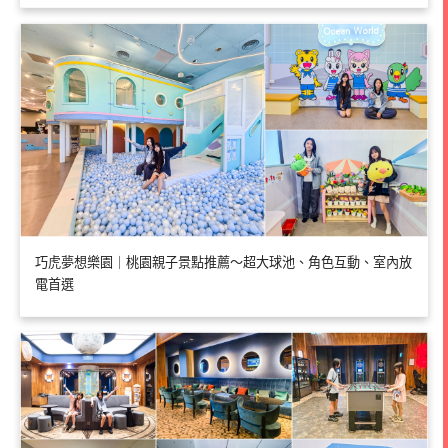
巧虎夢想樂園｜桃園親子景點推薦～超大球池、角色互動、室內放
電首選