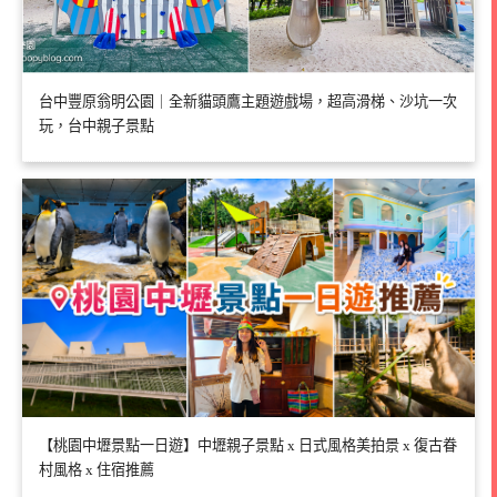
台中豐原翁明公園｜全新貓頭鷹主題遊戲場，超高滑梯、沙坑一次
玩，台中親子景點
【桃園中壢景點一日遊】中壢親子景點 x 日式風格美拍景 x 復古眷
村風格 x 住宿推薦