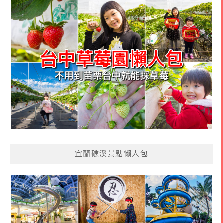
宜蘭礁溪景點懶人包