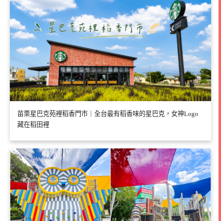
苗栗星巴克苑裡稻香門市｜全台最有稻香味的星巴克，女神Logo
藏在稻田裡