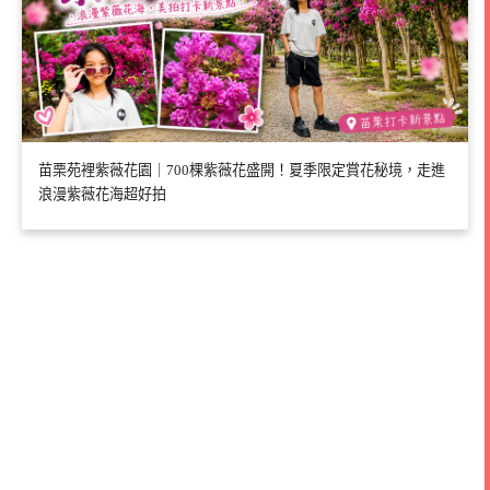
苗栗苑裡紫薇花園｜700棵紫薇花盛開！夏季限定賞花秘境，走進
浪漫紫薇花海超好拍