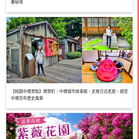
暑秘境
【桃園中壢景點】壢景町｜中壢城市故事館，走進日式老屋，感受
中壢百年歷史風華