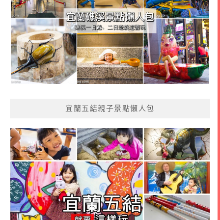
宜蘭五結親子景點懶人包