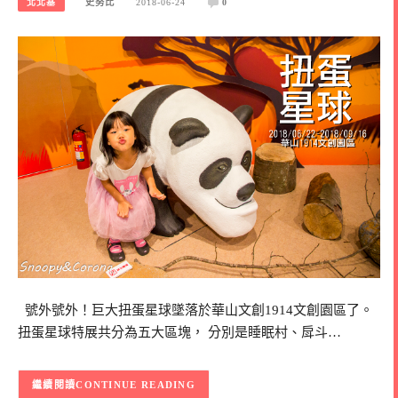
北北基
史努比
2018-06-24
0
號外號外！巨大扭蛋星球墜落於華山文創1914文創園區了。
扭蛋星球特展共分為五大區塊， 分別是睡眠村、戽斗…
CONTINUE READING