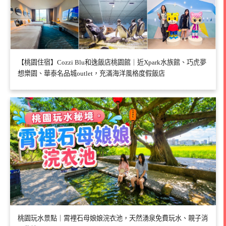
【桃園住宿】Cozzi Blu和逸飯店桃園館｜近Xpark水族館、巧虎夢
想樂園、華泰名品城outlet，充滿海洋風格度假飯店
桃園玩水景點｜霄裡石母娘娘浣衣池，天然湧泉免費玩水、親子消