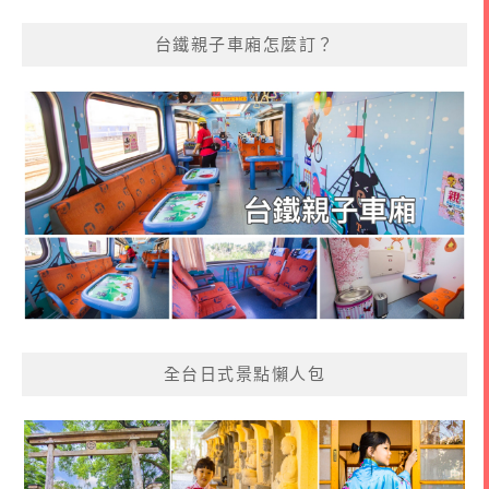
台鐵親子車廂怎麼訂？
全台日式景點懶人包