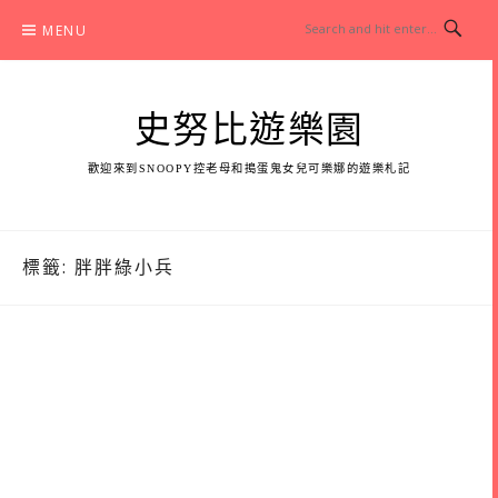
Skip
MENU
to
content
史努比遊樂園
歡迎來到SNOOPY控老母和搗蛋鬼女兒可樂娜的遊樂札記
標籤:
胖胖綠小兵