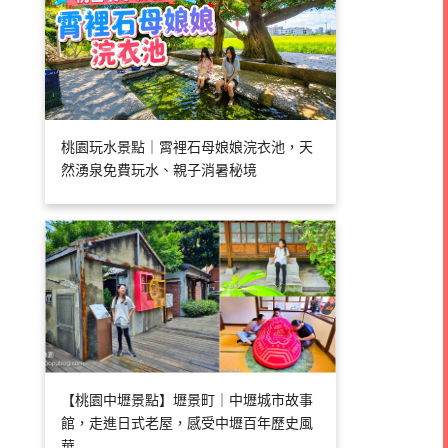
桃園玩水景點｜霄裡石母娘娘浣衣池，天
然湧泉免費玩水、親子消暑秘境
【桃園中壢景點】壢景町｜中壢城市故事
館，走進日式老屋，感受中壢百年歷史風
華