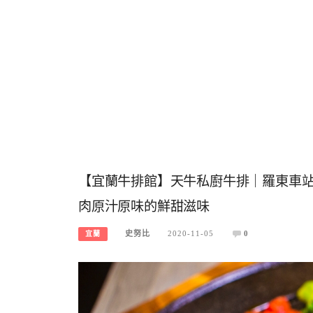
【宜蘭牛排館】天牛私廚牛排｜羅東車站
肉原汁原味的鮮甜滋味
史努比
2020-11-05
0
宜蘭