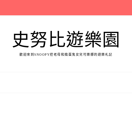
史努比遊樂園
歡迎來到SNOOPY控老母和搗蛋鬼女兒可樂娜的遊樂札記