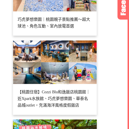
巧虎夢想樂園｜桃園親子景點推薦～超大
球池、角色互動、室內放電首選
【桃園住宿】Cozzi Blu和逸飯店桃園館｜
近Xpark水族館、巧虎夢想樂園、華泰名
品城outlet，充滿海洋風格度假飯店