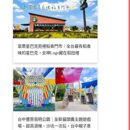
苗栗星巴克苑裡稻香門市｜全台最有稻香
味的星巴克，女神Logo藏在稻田裡
台中豐原翁明公園｜全新貓頭鷹主題遊戲
場，超高滑梯、沙坑一次玩，台中親子景