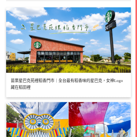
苗栗星巴克苑裡稻香門市｜全台最有稻香味的星巴克，女神Logo
藏在稻田裡