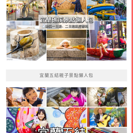
宜蘭五結親子景點懶人包