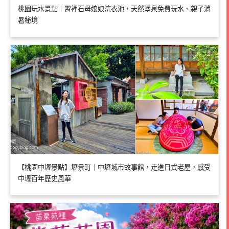
桃園玩水景點｜霄裡石母娘娘浣衣池，天然湧泉免費玩水、親子消
暑秘境
【桃園中壢景點】壢景町｜中壢城市故事館，走進日式老屋，感受
中壢百年歷史風華