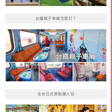
台鐵親子車廂怎麼訂？
全台日式景點懶人包