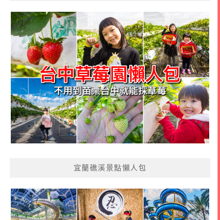
宜蘭礁溪景點懶人包