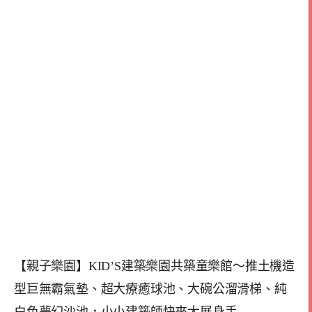
【親子樂園】KID’S建築樂園共築童樂館～推土機造
型巨無霸氣墊、超大療癒球池、大碗公溜滑梯、純
白色夢幻沙池，小小建築師快來大展身手