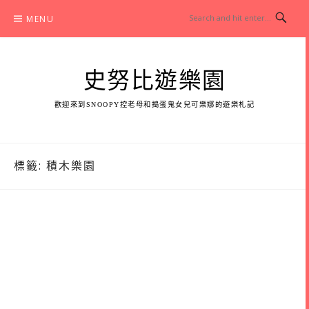
Skip
MENU
to
content
史努比遊樂園
歡迎來到SNOOPY控老母和搗蛋鬼女兒可樂娜的遊樂札記
標籤:
積木樂園