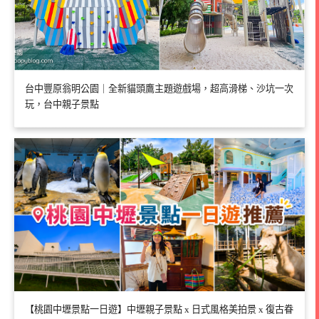
台中豐原翁明公園｜全新貓頭鷹主題遊戲場，超高滑梯、沙坑一次
玩，台中親子景點
【桃園中壢景點一日遊】中壢親子景點 x 日式風格美拍景 x 復古眷