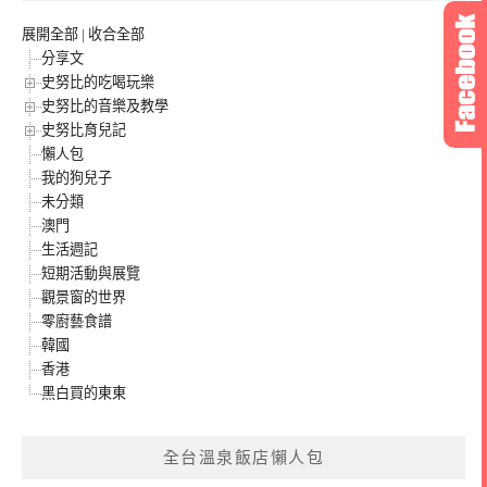
展開全部
|
收合全部
分享文
史努比的吃喝玩樂
史努比的音樂及教學
史努比育兒記
懶人包
我的狗兒子
未分類
澳門
生活週記
短期活動與展覽
觀景窗的世界
零廚藝食譜
韓國
香港
黑白買的東東
全台溫泉飯店懶人包