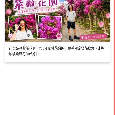
苗栗苑裡紫薇花園｜700棵紫薇花盛開！夏季限定賞花秘境，走進
浪漫紫薇花海超好拍