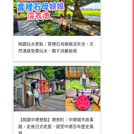
桃園玩水景點｜霄裡石母娘娘浣衣池，天
然湧泉免費玩水、親子消暑秘境
【桃園中壢景點】壢景町｜中壢城市故事
館，走進日式老屋，感受中壢百年歷史風
華