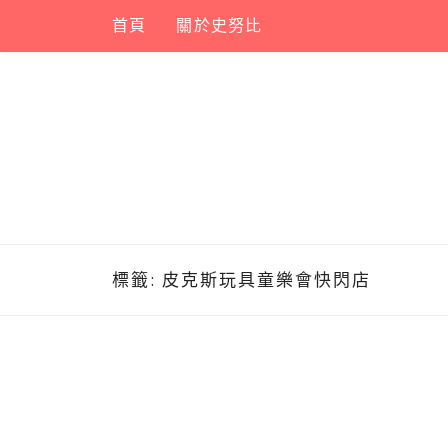
Skip
首頁
關於史努比
to
content
標籤:
皮克斯玩具童樂會快閃店