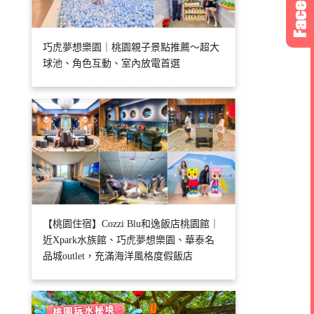
巧虎夢想樂園｜桃園親子景點推薦～超大
球池、角色互動、室內放電首選
【桃園住宿】Cozzi Blu和逸飯店桃園館｜
近Xpark水族館、巧虎夢想樂園、華泰名
品城outlet，充滿海洋風格度假飯店