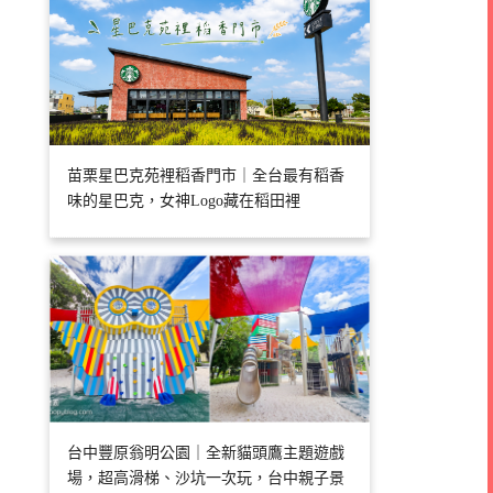
苗栗星巴克苑裡稻香門市｜全台最有稻香
味的星巴克，女神Logo藏在稻田裡
台中豐原翁明公園｜全新貓頭鷹主題遊戲
場，超高滑梯、沙坑一次玩，台中親子景