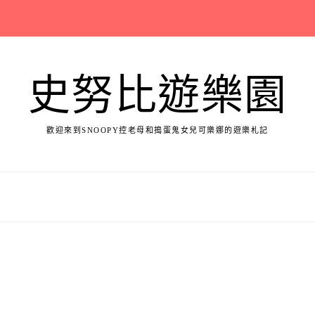
史努比遊樂園
歡迎來到SNOOPY控老母和搗蛋鬼女兒可樂娜的遊樂札記