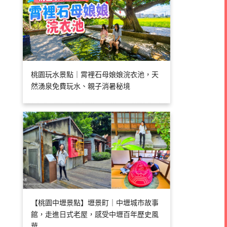
桃園玩水景點｜霄裡石母娘娘浣衣池，天
然湧泉免費玩水、親子消暑秘境
【桃園中壢景點】壢景町｜中壢城市故事
館，走進日式老屋，感受中壢百年歷史風
華