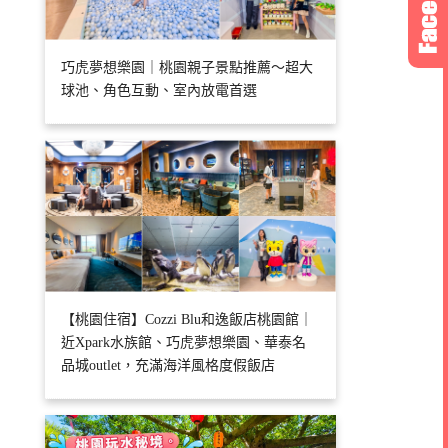
巧虎夢想樂園｜桃園親子景點推薦～超大
球池、角色互動、室內放電首選
【桃園住宿】Cozzi Blu和逸飯店桃園館｜
近Xpark水族館、巧虎夢想樂園、華泰名
品城outlet，充滿海洋風格度假飯店