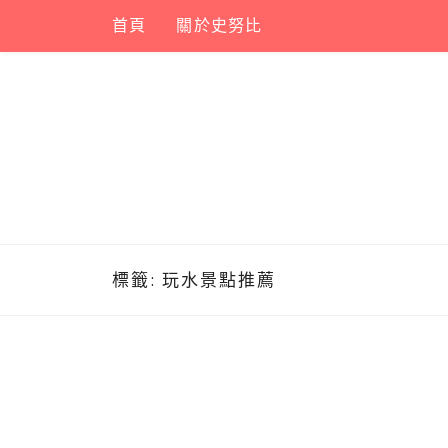
Skip
首頁
關於史努比
to
content
標籤:
玩水景點推薦