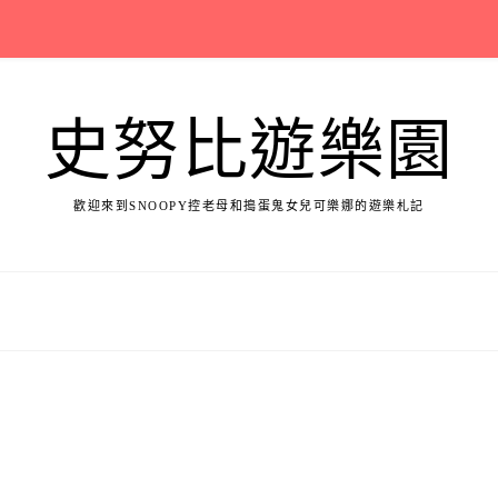
史努比遊樂園
歡迎來到SNOOPY控老母和搗蛋鬼女兒可樂娜的遊樂札記