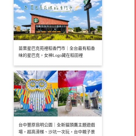
苗栗星巴克苑裡稻香門市｜全台最有稻香
味的星巴克，女神Logo藏在稻田裡
台中豐原翁明公園｜全新貓頭鷹主題遊戲
場，超高滑梯、沙坑一次玩，台中親子景