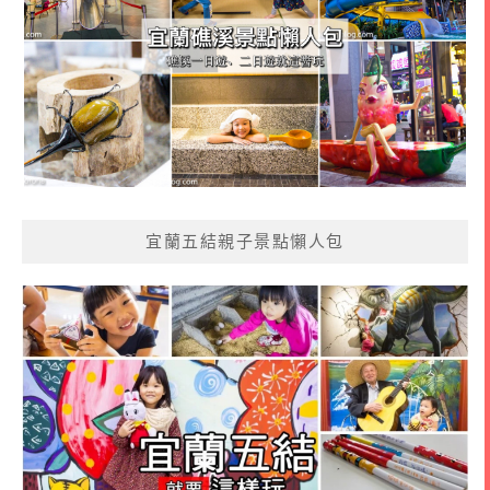
宜蘭五結親子景點懶人包