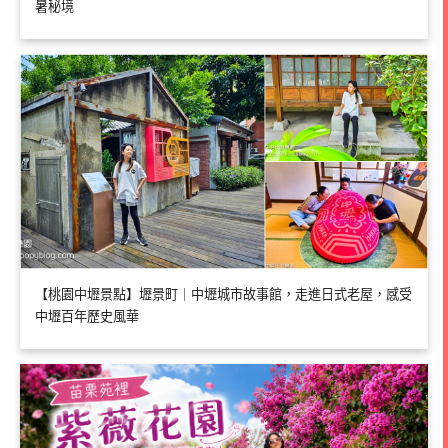
暑秘境
【桃園中壢景點】壢景町｜中壢城市故事館，走進日式老屋，感受
中壢百年歷史風華