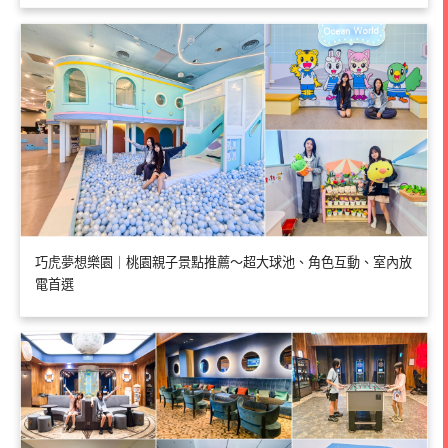
巧虎夢想樂園｜桃園親子景點推薦～超大球池、角色互動、室內放
電首選