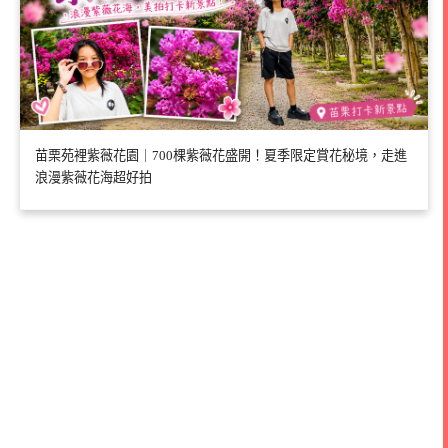
苗栗苑裡紫薇花園｜700棵紫薇花盛開！夏季限定賞花秘境，走進
浪漫紫薇花海超好拍