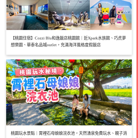
【桃園住宿】Cozzi Blu和逸飯店桃園館｜近Xpark水族館、巧虎夢
想樂園、華泰名品城outlet，充滿海洋風格度假飯店
桃園玩水景點｜霄裡石母娘娘浣衣池，天然湧泉免費玩水、親子消