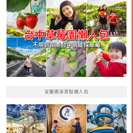
宜蘭礁溪景點懶人包