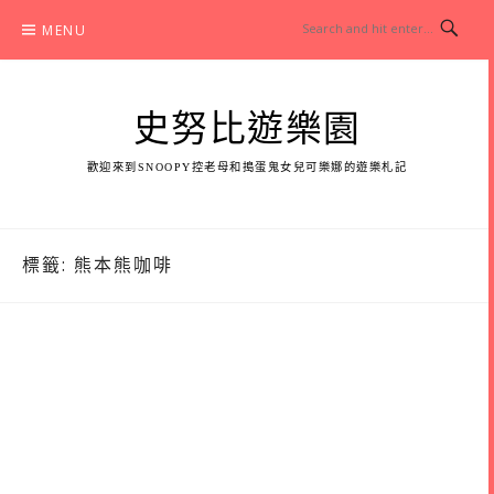
Skip
MENU
to
content
史努比遊樂園
歡迎來到SNOOPY控老母和搗蛋鬼女兒可樂娜的遊樂札記
標籤:
熊本熊咖啡