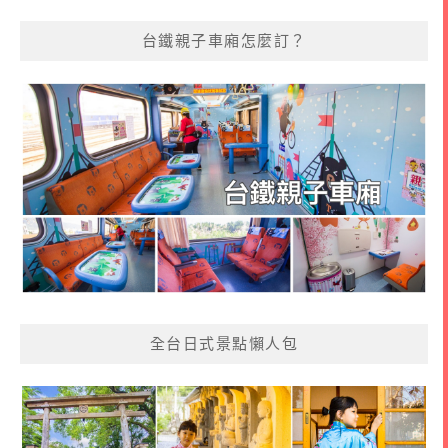
台鐵親子車廂怎麼訂？
全台日式景點懶人包