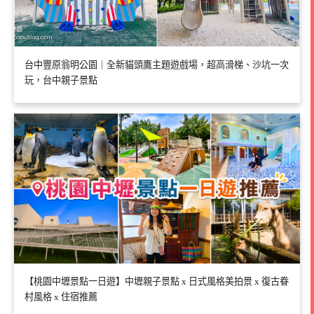
台中豐原翁明公園｜全新貓頭鷹主題遊戲場，超高滑梯、沙坑一次
玩，台中親子景點
【桃園中壢景點一日遊】中壢親子景點 x 日式風格美拍景 x 復古眷
村風格 x 住宿推薦