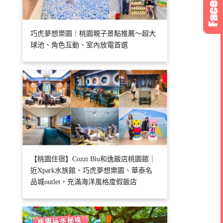
巧虎夢想樂園｜桃園親子景點推薦～超大
球池、角色互動、室內放電首選
【桃園住宿】Cozzi Blu和逸飯店桃園館｜
近Xpark水族館、巧虎夢想樂園、華泰名
品城outlet，充滿海洋風格度假飯店