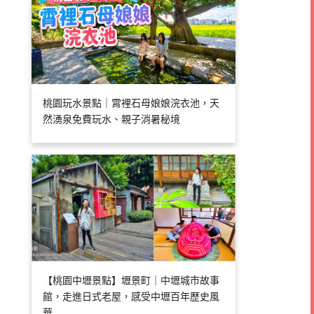
桃園玩水景點｜霄裡石母娘娘浣衣池，天
然湧泉免費玩水、親子消暑秘境
【桃園中壢景點】壢景町｜中壢城市故事
館，走進日式老屋，感受中壢百年歷史風
華