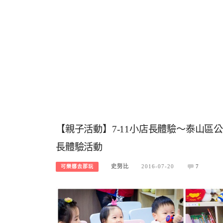
【親子活動】7-11小店長體驗～泰山區
長體驗活動
史努比
2016-07-20
7
可樂娜去那玩