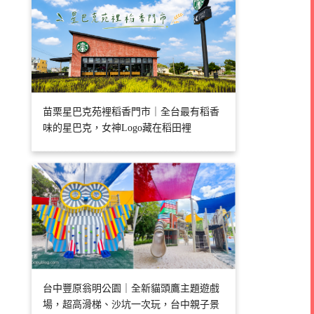
苗栗星巴克苑裡稻香門市｜全台最有稻香
味的星巴克，女神Logo藏在稻田裡
台中豐原翁明公園｜全新貓頭鷹主題遊戲
場，超高滑梯、沙坑一次玩，台中親子景