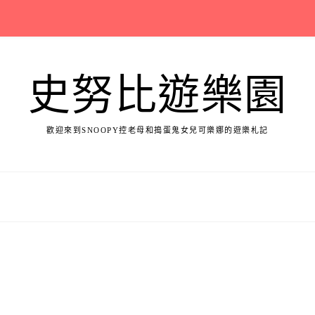
史努比遊樂園
歡迎來到SNOOPY控老母和搗蛋鬼女兒可樂娜的遊樂札記