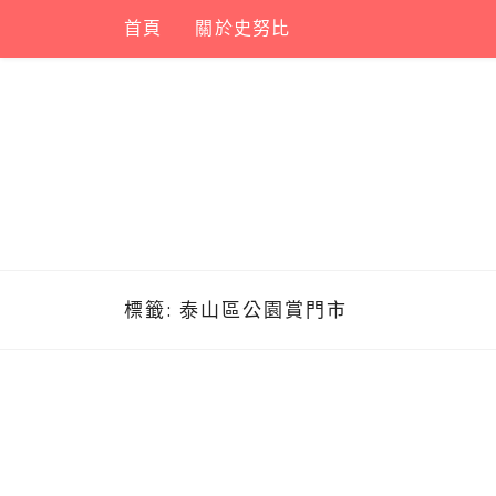
Skip
首頁
關於史努比
to
content
標籤:
泰山區公園賞門市