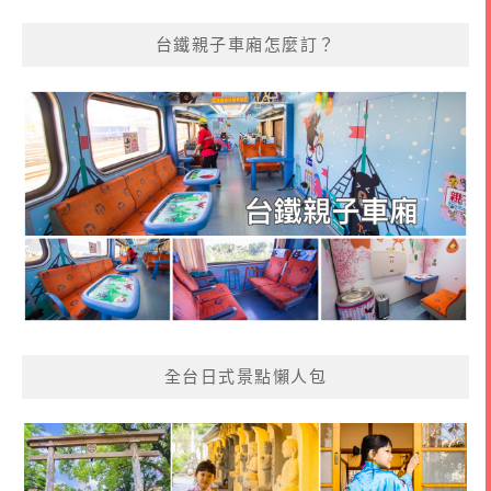
台鐵親子車廂怎麼訂？
全台日式景點懶人包