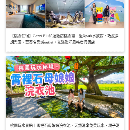
【桃園住宿】Cozzi Blu和逸飯店桃園館｜近Xpark水族館、巧虎夢
想樂園、華泰名品城outlet，充滿海洋風格度假飯店
桃園玩水景點｜霄裡石母娘娘浣衣池，天然湧泉免費玩水、親子消