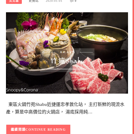
北北基
史努比
2020-01-01
0
東區火鍋竹苑Shabu近捷運忠孝敦化站， 主打新鮮的現流水
產，算是中高價位的火鍋店， 湯底採用純…
CONTINUE READING