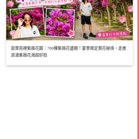
苗栗苑裡紫薇花園｜700棵紫薇花盛開！夏季限定賞花秘境，走進
浪漫紫薇花海超好拍