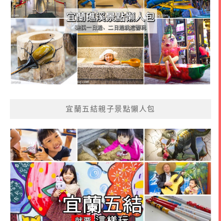
宜蘭五結親子景點懶人包