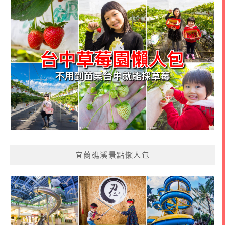
宜蘭礁溪景點懶人包