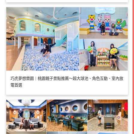
巧虎夢想樂園｜桃園親子景點推薦～超大球池、角色互動、室內放
電首選