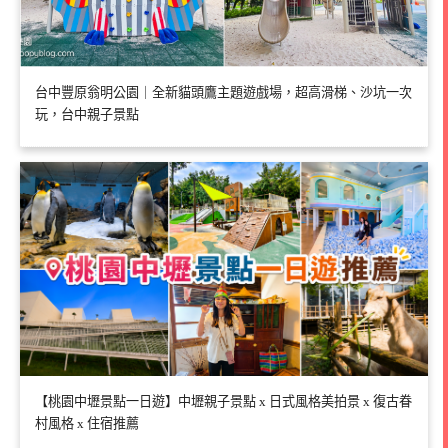
台中豐原翁明公園｜全新貓頭鷹主題遊戲場，超高滑梯、沙坑一次
玩，台中親子景點
【桃園中壢景點一日遊】中壢親子景點 x 日式風格美拍景 x 復古眷
村風格 x 住宿推薦