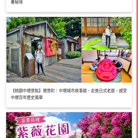
暑秘境
【桃園中壢景點】壢景町｜中壢城市故事館，走進日式老屋，感受
中壢百年歷史風華