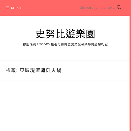
Skip
MENU
to
content
史努比遊樂園
歡迎來到SNOOPY控老母和搗蛋鬼女兒可樂娜的遊樂札記
標籤:
東區現流海鮮火鍋