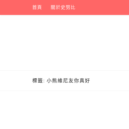
Skip
首頁
關於史努比
to
content
標籤:
小熊維尼友你真好