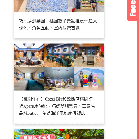
巧虎夢想樂園｜桃園親子景點推薦～超大
球池、角色互動、室內放電首選
【桃園住宿】Cozzi Blu和逸飯店桃園館｜
近Xpark水族館、巧虎夢想樂園、華泰名
品城outlet，充滿海洋風格度假飯店