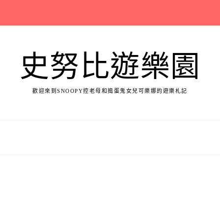
史努比遊樂園
歡迎來到SNOOPY控老母和搗蛋鬼女兒可樂娜的遊樂札記