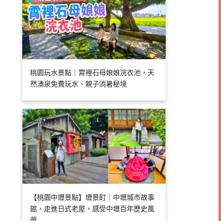
桃園玩水景點｜霄裡石母娘娘浣衣池，天
然湧泉免費玩水、親子消暑秘境
【桃園中壢景點】壢景町｜中壢城市故事
館，走進日式老屋，感受中壢百年歷史風
華