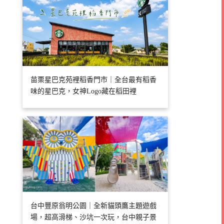
苗栗星巴克苑裡稻香門市｜全台最有稻香
味的星巴克，女神Logo藏在稻田裡
台中豐原翁明公園｜全新貓頭鷹主題遊戲
場，超高滑梯、沙坑一次玩，台中親子景