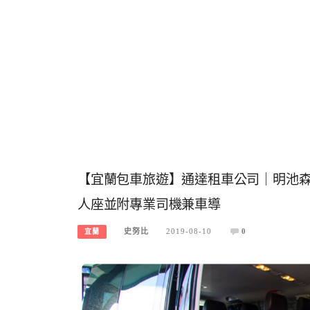
【宜蘭包車旅遊】通達租車公司｜明池森
人座並附專業司機兼車導
史努比
2019-08-10
0
宜蘭