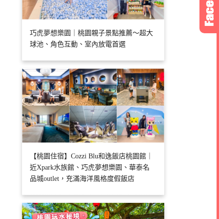
巧虎夢想樂園｜桃園親子景點推薦～超大
球池、角色互動、室內放電首選
【桃園住宿】Cozzi Blu和逸飯店桃園館｜
近Xpark水族館、巧虎夢想樂園、華泰名
品城outlet，充滿海洋風格度假飯店