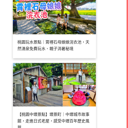
桃園玩水景點｜霄裡石母娘娘浣衣池，天
然湧泉免費玩水、親子消暑秘境
【桃園中壢景點】壢景町｜中壢城市故事
館，走進日式老屋，感受中壢百年歷史風
華