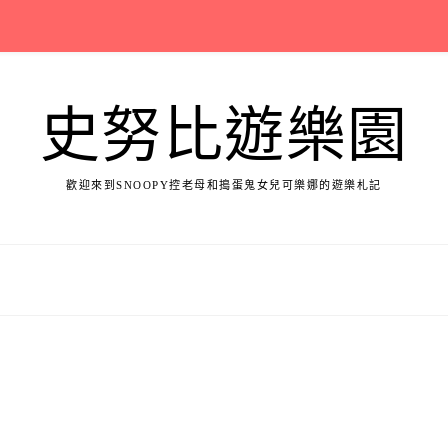
史努比遊樂園
歡迎來到SNOOPY控老母和搗蛋鬼女兒可樂娜的遊樂札記