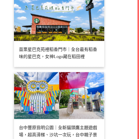
苗栗星巴克苑裡稻香門市｜全台最有稻香
味的星巴克，女神Logo藏在稻田裡
台中豐原翁明公園｜全新貓頭鷹主題遊戲
場，超高滑梯、沙坑一次玩，台中親子景