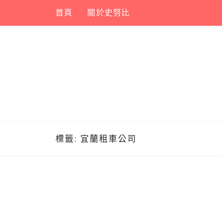
Skip
首頁
關於史努比
to
content
標籤:
宜蘭租車公司