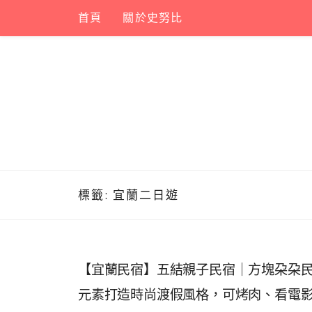
Skip
首頁
關於史努比
to
content
標籤:
宜蘭二日遊
【宜蘭民宿】五結親子民宿｜方塊朶朶民宿
元素打造時尚渡假風格，可烤肉、看電影