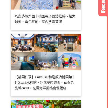
巧虎夢想樂園｜桃園親子景點推薦～超大
球池、角色互動、室內放電首選
【桃園住宿】Cozzi Blu和逸飯店桃園館｜
近Xpark水族館、巧虎夢想樂園、華泰名
品城outlet，充滿海洋風格度假飯店