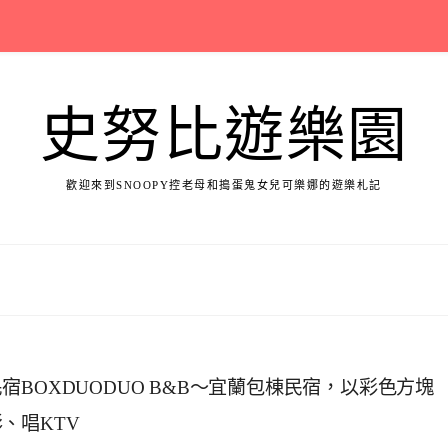
史努比遊樂園
歡迎來到SNOOPY控老母和搗蛋鬼女兒可樂娜的遊樂札記
BOXDUODUO B&B～宜蘭包棟民宿，以彩色方塊
、唱KTV