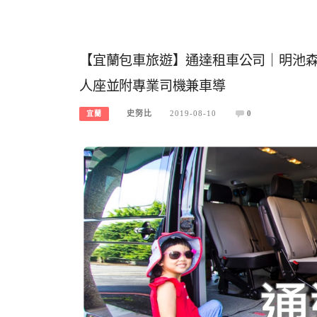
【宜蘭包車旅遊】通達租車公司｜明池森
人座並附專業司機兼車導
史努比
2019-08-10
0
宜蘭