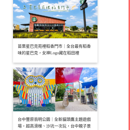
苗栗星巴克苑裡稻香門市｜全台最有稻香
味的星巴克，女神Logo藏在稻田裡
台中豐原翁明公園｜全新貓頭鷹主題遊戲
場，超高滑梯、沙坑一次玩，台中親子景