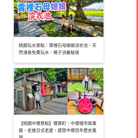
桃園玩水景點｜霄裡石母娘娘浣衣池，天
然湧泉免費玩水、親子消暑秘境
【桃園中壢景點】壢景町｜中壢城市故事
館，走進日式老屋，感受中壢百年歷史風
華