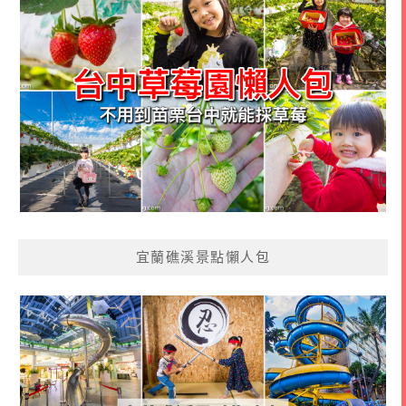
宜蘭礁溪景點懶人包