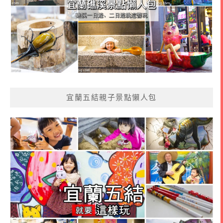
宜蘭五結親子景點懶人包