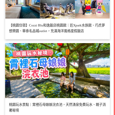
【桃園住宿】Cozzi Blu和逸飯店桃園館｜近Xpark水族館、巧虎夢
想樂園、華泰名品城outlet，充滿海洋風格度假飯店
桃園玩水景點｜霄裡石母娘娘浣衣池，天然湧泉免費玩水、親子消
暑秘境