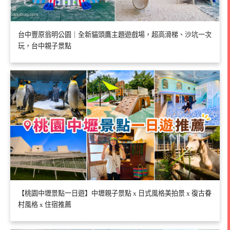
台中豐原翁明公園｜全新貓頭鷹主題遊戲場，超高滑梯、沙坑一次
玩，台中親子景點
【桃園中壢景點一日遊】中壢親子景點 x 日式風格美拍景 x 復古眷
村風格 x 住宿推薦