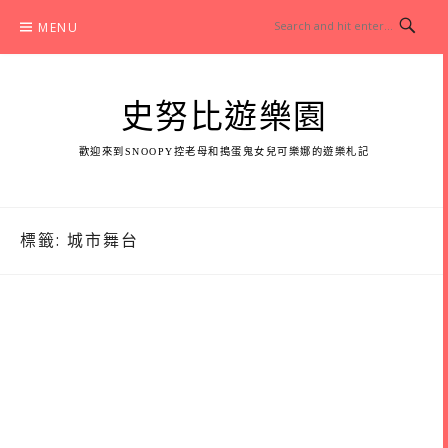
Skip
MENU
to
content
史努比遊樂園
歡迎來到SNOOPY控老母和搗蛋鬼女兒可樂娜的遊樂札記
標籤:
城市舞台