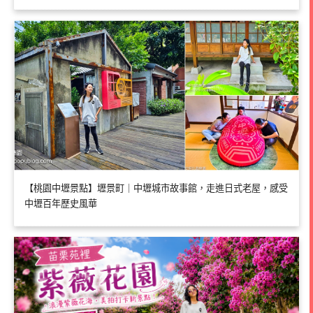
【桃園中壢景點】壢景町｜中壢城市故事館，走進日式老屋，感受
中壢百年歷史風華