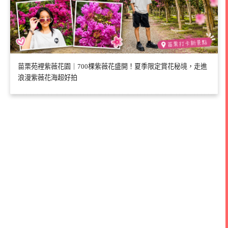
苗栗苑裡紫薇花園｜700棵紫薇花盛開！夏季限定賞花秘境，走進
浪漫紫薇花海超好拍