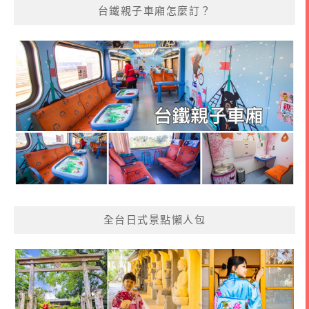
台鐵親子車廂怎麼訂？
全台日式景點懶人包