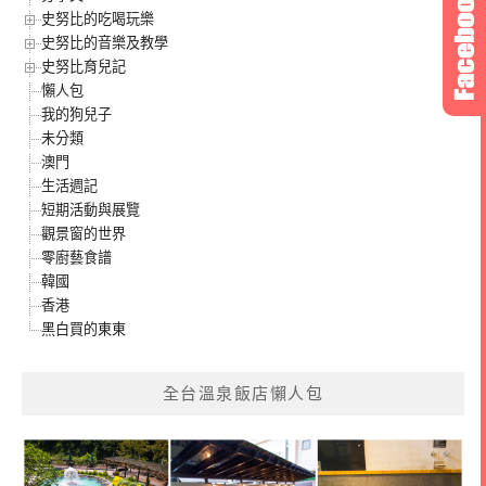
史努比的吃喝玩樂
史努比的音樂及教學
史努比育兒記
懶人包
我的狗兒子
未分類
澳門
生活週記
短期活動與展覽
觀景窗的世界
零廚藝食譜
韓國
香港
黑白買的東東
全台溫泉飯店懶人包