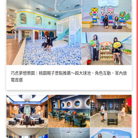
巧虎夢想樂園｜桃園親子景點推薦～超大球池、角色互動、室內放
電首選