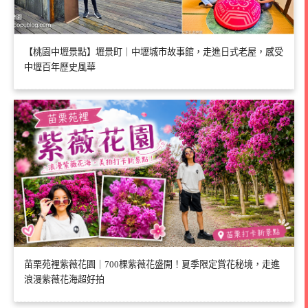
【桃園中壢景點】壢景町｜中壢城市故事館，走進日式老屋，感受
中壢百年歷史風華
苗栗苑裡紫薇花園｜700棵紫薇花盛開！夏季限定賞花秘境，走進
浪漫紫薇花海超好拍