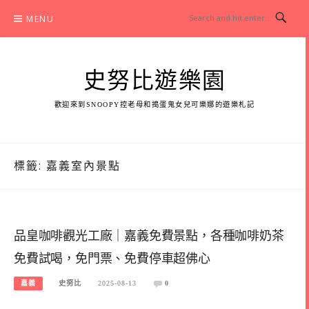
Skip
MENU
to
content
史努比遊樂園
歡迎來到SNOOPY控老母和搗蛋鬼女兒可樂娜的遊樂札記
標籤:
嘉義室內景點
品皇咖啡觀光工廠｜嘉義免費景點，各種咖啡奶茶
免費試喝，免門票、免費停車超佛心
嘉義
史努比
2025-08-13
0