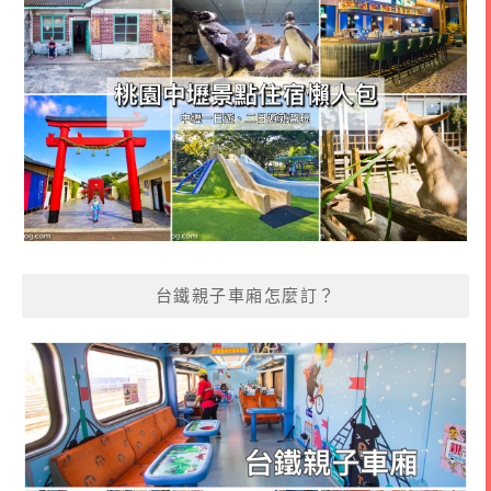
台鐵親子車廂怎麼訂？