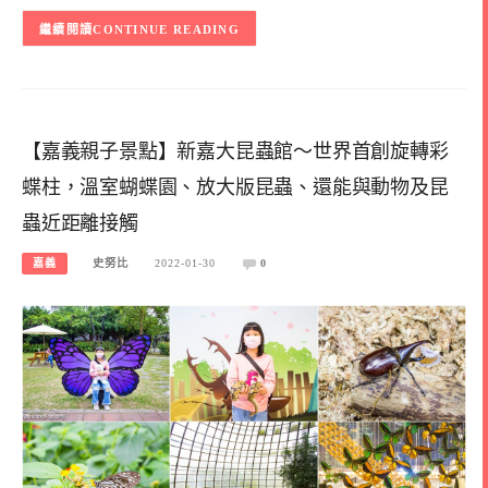
CONTINUE READING
【嘉義親子景點】新嘉大昆蟲館～世界首創旋轉彩
蝶柱，溫室蝴蝶園、放大版昆蟲、還能與動物及昆
蟲近距離接觸
嘉義
史努比
2022-01-30
0