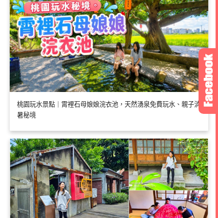
桃園玩水景點｜霄裡石母娘娘浣衣池，天然湧泉免費玩水、親子消
暑秘境