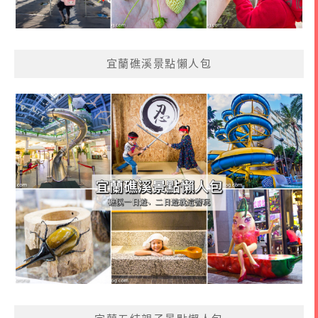
宜蘭礁溪景點懶人包